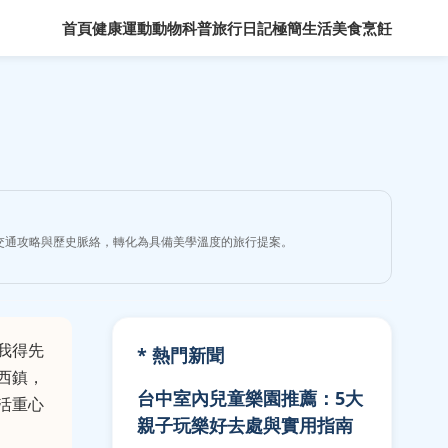
首頁
健康運動
動物科普
旅行日記
極簡生活
美食烹飪
交通攻略與歷史脈絡，轉化為具備美學溫度的旅行提案。
我得先
* 熱門新聞
西鎮，
台中室內兒童樂園推薦：5大
活重心
親子玩樂好去處與實用指南