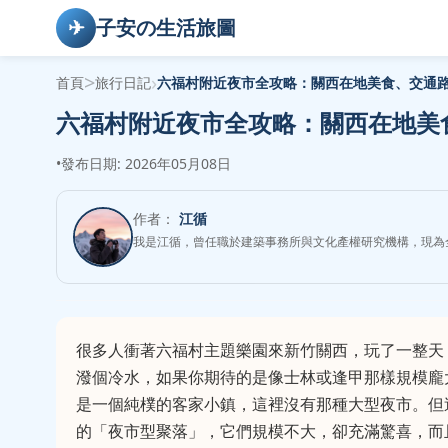
✈
子安の生活旅圖
>
›
首頁
旅行日記
六福村附近夜市全攻略：關西在地美食、交通
六福村附近夜市全攻略：關西在地美
•
發布日期: 2026年05月08日
作者：
江循
我是江循，曾任職於建築事務所與文化產權研究機構，現為
很多人衝著六福村主題樂園來新竹關西，玩了一整天
潑個冷水，如果你期待的是像士林或逢甲那樣規模龐
是一個純樸的客家小鎮，這裡沒有那種大型夜市。但
的「夜市型聚落」，它們規模不大，卻充滿驚喜，而