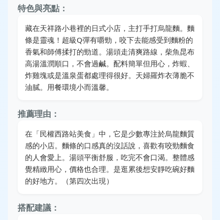
特色與亮點：
藏在天祥路小巷裡的日式小店，主打手打烏龍麵。麵
條是靈魂！超級Q彈有嚼勁，咬下去能感受到麵粉的
香氣和師傅揉打的勁道。湯頭走清爽路線，柴魚昆布
高湯溫潤順口，不會過鹹。配料簡單但用心，炸蝦、
炸雞塊或是溫泉蛋都處理得很好。天婦羅炸衣薄脆不
油膩。用餐環境小而溫馨。
推薦理由：
在「民權西路站美食」中，它是少數專注於烏龍麵質
感的小店。麵條的口感真的沒話說，喜歡有咬勁麵食
的人會愛上。湯頭平衡舒服，吃完不會口渴。整體感
覺精緻用心，價格也合理。是逛累後想安靜吃碗好麵
的好地方。（第四次出現）
搭配建議：