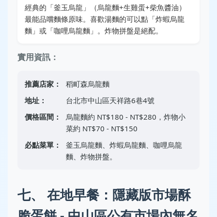
經典的「釜玉烏龍」（烏龍麵+生雞蛋+柴魚醬油）
最能品嚐麵條原味。喜歡湯麵的可以點「炸蝦烏龍
麵」或「咖哩烏龍麵」。炸物拼盤是絕配。
實用資訊：
推薦店家：
稻町森烏龍麵
地址：
台北市中山區天祥路6巷4號
價格區間：
烏龍麵約 NT$180 - NT$280，炸物小
菜約 NT$70 - NT$150
必點菜單：
釜玉烏龍麵、炸蝦烏龍麵、咖哩烏龍
麵、炸物拼盤。
七、 在地早餐：隱藏版市場酥
脆蛋餅 - 中山區公有市場內無名