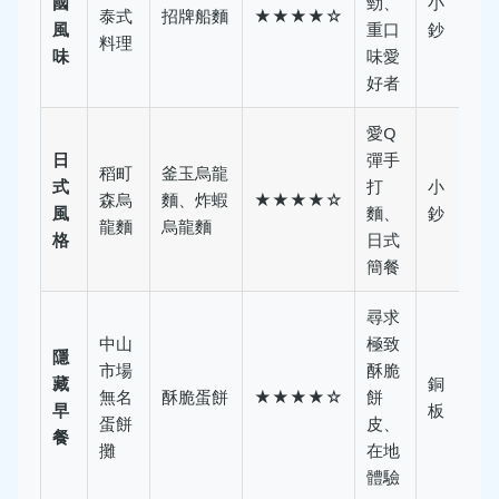
國
勁、
小
泰式
招牌船麵
★★★★☆
風
重口
鈔
料理
味
味愛
好者
愛Q
日
彈手
稻町
釜玉烏龍
式
打
小
森烏
麵、炸蝦
★★★★☆
風
麵、
鈔
龍麵
烏龍麵
格
日式
簡餐
尋求
中山
極致
隱
市場
酥脆
藏
銅
無名
酥脆蛋餅
★★★★☆
餅
早
板
蛋餅
皮、
餐
攤
在地
體驗