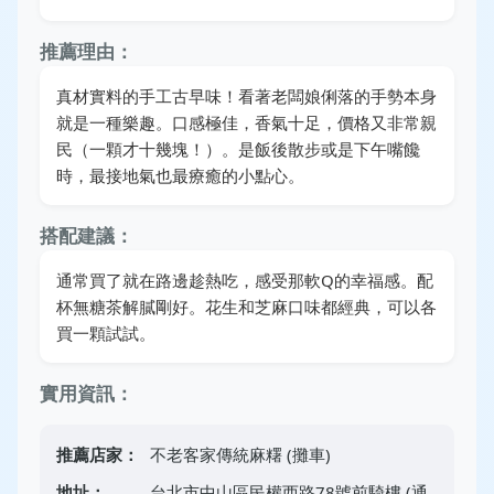
推薦理由：
真材實料的手工古早味！看著老闆娘俐落的手勢本身
就是一種樂趣。口感極佳，香氣十足，價格又非常親
民（一顆才十幾塊！）。是飯後散步或是下午嘴饞
時，最接地氣也最療癒的小點心。
搭配建議：
通常買了就在路邊趁熱吃，感受那軟Q的幸福感。配
杯無糖茶解膩剛好。花生和芝麻口味都經典，可以各
買一顆試試。
實用資訊：
推薦店家：
不老客家傳統麻糬 (攤車)
地址：
台北市中山區民權西路78號前騎樓 (通