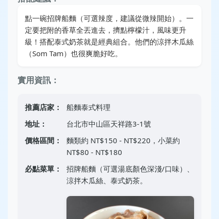
點一碗招牌船麵（可選辣度，建議從微辣開始）。一
定要把附的香草全丟進去，擠點檸檬汁，風味更升
級！搭配泰式奶茶就是經典組合。他們的涼拌木瓜絲
（Som Tam）也很爽脆好吃。
實用資訊：
推薦店家：
船麵泰式料理
地址：
台北市中山區天祥路3-1號
價格區間：
麵類約 NT$150 - NT$220，小菜約
NT$80 - NT$180
必點菜單：
招牌船麵（可選湯底顏色深淺/口味）、
涼拌木瓜絲、泰式奶茶。