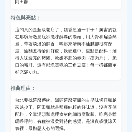
阿田麵
特色與亮點：
這間真的是超級老店了，飄香超過一甲子！厲害的就
在那碗清澈見底卻滋味醇厚的湯頭，用大骨和扁魚熬
煮，帶著淡淡的鮮香，喝起來清爽不油膩卻很有深
度。油麵煮得恰到好處，軟硬適中。重點是配料：滷
得入味透亮的豬腳、軟嫩不腥的赤肉（瘦肉片）、脆
口的豬肝、還有那塊靈魂的三角豆腐！每一樣都簡單
卻充滿功力。
推薦理由：
台北要找這麼傳統、湯頭這麼清甜的古早味切仔麵越
來越少了。阿田麵就是那種純粹的好味道，沒有花俏
配料，全靠湯頭和處理食材的細緻度取勝。吃完身體
暖呼呼的，有種被溫柔對待的感覺。是深夜或微涼天
氣裡，最撫慰人心的選擇。