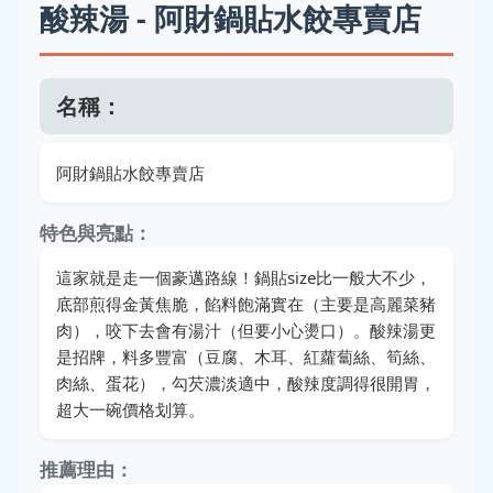
酸辣湯 - 阿財鍋貼水餃專賣店
名稱：
阿財鍋貼水餃專賣店
特色與亮點：
這家就是走一個豪邁路線！鍋貼size比一般大不少，
底部煎得金黃焦脆，餡料飽滿實在（主要是高麗菜豬
肉），咬下去會有湯汁（但要小心燙口）。酸辣湯更
是招牌，料多豐富（豆腐、木耳、紅蘿蔔絲、筍絲、
肉絲、蛋花），勾芡濃淡適中，酸辣度調得很開胃，
超大一碗價格划算。
推薦理由：