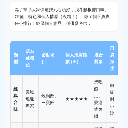
為了幫助大家快速找到心頭好，我斗膽根據口味、
CP值、特色和個人情感（沒錯！），做了個不負責
任小排行！純屬個人意見，僅供參考啦：
口
店名
類
必點項
個人推薦指
適合
袋
或攤
型
目
數 (★)
對象
深
位
度
想吃
銅
經
飽
鳳城
板
典
燒鴨飯、
足、
燒臘
★★★★★
到
台
三寶飯
愛港
專家
小
味
式燒
鈔
臘