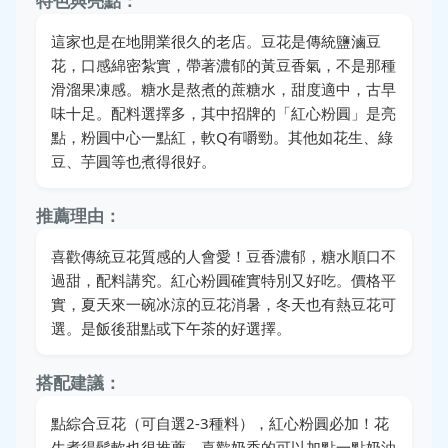
特色與亮點：
這家也是在地開業很久的老店。豆花是傳統鹽滷豆
花，口感綿密紮實，帶著濃郁的黃豆香氣，不是那種
滑溜果凍感。糖水是熬煮的蔗糖水，甜度適中，古早
味十足。配料選擇多，其中招牌的「紅心粉圓」是亮
點，粉圓中心一點紅，軟Q有嚼勁。其他如花生、綠
豆、芋圓等也煮得很好。
推薦理由：
喜歡傳統豆花質感的人會愛！豆香濃郁，糖水順口不
過甜，配料講究。紅心粉圓確實特別又好吃。價格平
實，夏天來一碗冰涼的豆花消暑，冬天也有熱豆花可
選。是飯後甜點或下午茶的好選擇。
搭配建議：
點綜合豆花（可自選2-3種料），紅心粉圓必加！花
生煮得鬆軟也很推薦。喜歡奶香的可以加點一點奶油