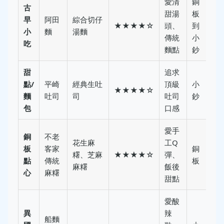
愛清
銅
古
甜湯
板
早
阿田
綜合切仔
★★★★☆
頭、
到
小
麵
湯麵
傳統
小
吃
麵點
鈔
甜
追求
點/
平崎
經典生吐
頂級
小
★★★★☆
麵
吐司
司
吐司
鈔
包
口感
愛手
銅
不老
花生麻
工Q
板
客家
銅
糬、芝麻
★★★★☆
彈、
點
傳統
板
麻糬
飯後
心
麻糬
甜點
愛酸
異
辣
船麵