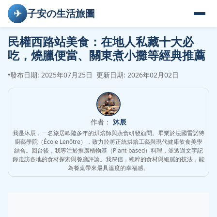
✈
子安の生活旅圖
民權西路站美食：在地人私藏十大必
吃，燒臘便當、關東煮小攤等經典推薦
•
發布日期: 2025年07月25日
更新日期: 2026年02月02日
作者：
沐辰
我是沐辰，一名旅居歐陸多年的烘焙師與蔬食研發顧問。畢業於法國雷諾特
廚藝學院（École Lenôtre），致力於將正統烘焙工藝與現代健康飲食美學
結合。回台後，我專注於推廣植物基（Plant-based）料理，並透過文字記
錄走訪各地的食材探索與餐廳評論。我深信，純粹的食材與細膩的技法，能
為餐桌帶來最具溫度的幸福感。