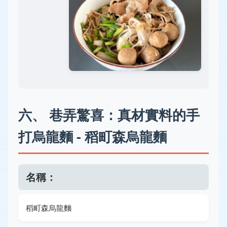
六、 巷弄驚喜：真材實料的手
打烏龍麵 - 稻町森烏龍麵
名稱：
稻町森烏龍麵