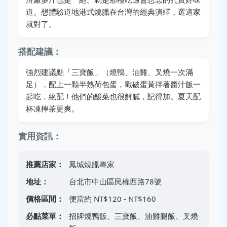
道。想體驗道地港式燒臘在台灣的經典演繹，選這家
就對了。
搭配建議：
強烈建議點「三寶飯」（燒鴨、油雞、叉燒一次滿
足），配上一顆半熟荷包蛋，戳破蛋黃拌著醬汁飯一
起吃，絕配！他們的酸菜也很解膩，記得加。夏天配
杯凍檸茶更爽。
實用資訊：
推薦店家：
鳳城燒臘專家
地址：
台北市中山區民權西路78號
價格區間：
便當約 NT$120 - NT$160
必點菜單：
招牌燒鴨飯、三寶飯、油雞腿飯、叉燒