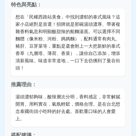
特色與亮點：
想在「民權西路站美食」中找到濃郁的泰式風味？這
家小店絕對是首選！招牌就是那碗湯頭濃厚、帶著複
雜香料氣息和明顯酸甜辣的船麵湯底。可以選擇不同
麵體（像米粉、河粉、媽媽麵），配料通常有肉丸、
豬肝、豆芽菜等，重點是還會附上一大把新鮮的泰式
香草（九層塔、薄荷、香菜），讓你自己添加，增添
清新風味。味道非常道地，一口下去彷彿到了曼谷街
頭！
推薦理由：
湯頭濃郁夠味，酸辣層次分明，香料感足，非常解膩
開胃。用料實在，氣氛輕鬆，價格合理。是在台北想
念泰國街頭小吃時的好去處。喜歡重口味的人會愛
上。
搭配建議：