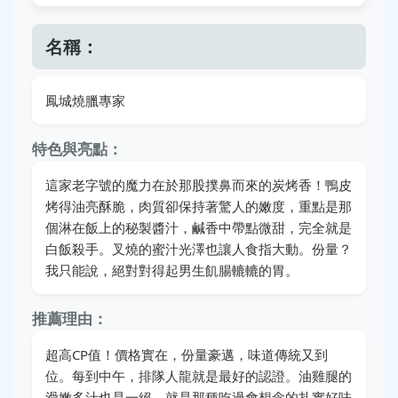
名稱：
鳳城燒臘專家
特色與亮點：
這家老字號的魔力在於那股撲鼻而來的炭烤香！鴨皮
烤得油亮酥脆，肉質卻保持著驚人的嫩度，重點是那
個淋在飯上的秘製醬汁，鹹香中帶點微甜，完全就是
白飯殺手。叉燒的蜜汁光澤也讓人食指大動。份量？
我只能說，絕對對得起男生飢腸轆轆的胃。
推薦理由：
超高CP值！價格實在，份量豪邁，味道傳統又到
位。每到中午，排隊人龍就是最好的認證。油雞腿的
滑嫩多汁也是一絕。就是那種吃過會想念的扎實好味