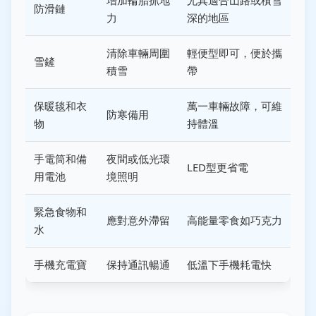
增加輪胎抓地
尤其適合山路或積雪
防滑鏈
力
深的地區
清除車輛周圍
輕便型即可，便於攜
雪鏟
積雪
帶
保暖毯和衣
萬一車輛故障，可維
防寒備用
物
持體溫
手電筒和備
夜間或低光環
LED型更省電
用電池
境照明
緊急食物和
應對意外滯留
高能量零食如巧克力
水
手機充電寶
保持通訊暢通
低溫下手機耗電快