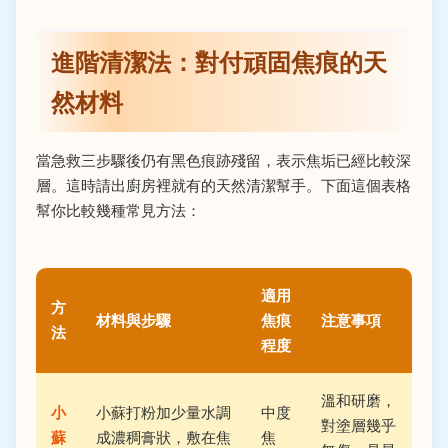
進階清潔法：對付頑固焦痕的天
然材料
當急救三步驟後仍有黑色痕跡殘留，表示焦垢已經比較深
層。這時請出廚房裡就有的天然清潔幫手。下面這個表格
幫你比較幾種常見方法：
適用
方
材料與步驟
焦痕
注意事項
法
程度
溫和研磨，
小
小蘇打粉加少量水調
中度
對塗層幾乎
蘇
成濃稠膏狀，敷在焦
焦