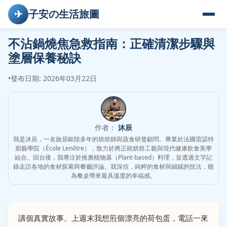
✈
子安の生活旅圖
不沾鍋燒焦急救指南：正確清潔步驟與
塗層保養秘訣
•
發布日期: 2026年03月22日
作者：
沐辰
我是沐辰，一名旅居歐陸多年的烘焙師與蔬食研發顧問。畢業於法國雷諾特
廚藝學院（École Lenôtre），致力於將正統烘焙工藝與現代健康飲食美學
結合。回台後，我專注於推廣植物基（Plant-based）料理，並透過文字記
錄走訪各地的食材探索與餐廳評論。我深信，純粹的食材與細膩的技法，能
為餐桌帶來最具溫度的幸福感。
講個真實故事。上週末我想煎個漂亮的荷包蛋，電話一來