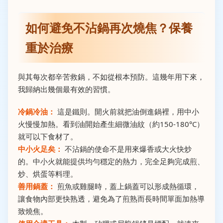
如何避免不沾鍋再次燒焦？保養
重於治療
與其每次都辛苦救鍋，不如從根本預防。這幾年用下來，
我歸納出幾個最有效的習慣。
冷鍋冷油：
這是鐵則。開火前就把油倒進鍋裡，用中小
火慢慢加熱。看到油開始產生細微油紋（約150-180°C）
就可以下食材了。
中小火足矣：
不沾鍋的使命不是用來爆香或大火快炒
的。中小火就能提供均勻穩定的熱力，完全足夠完成煎、
炒、烘蛋等料理。
善用鍋蓋：
煎魚或雞腿時，蓋上鍋蓋可以形成熱循環，
讓食物內部更快熟透，避免為了煎熟而長時間單面加熱導
致燒焦。