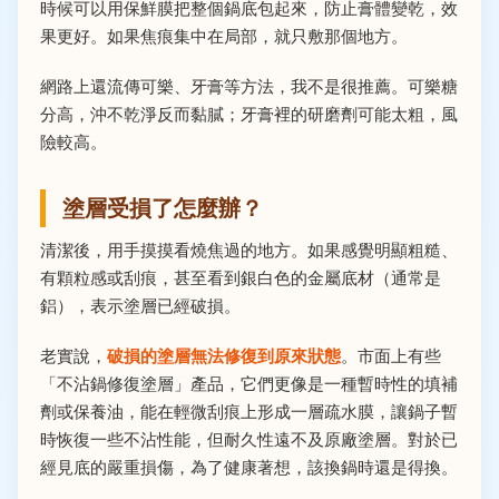
時候可以用保鮮膜把整個鍋底包起來，防止膏體變乾，效
果更好。如果焦痕集中在局部，就只敷那個地方。
網路上還流傳可樂、牙膏等方法，我不是很推薦。可樂糖
分高，沖不乾淨反而黏膩；牙膏裡的研磨劑可能太粗，風
險較高。
塗層受損了怎麼辦？
清潔後，用手摸摸看燒焦過的地方。如果感覺明顯粗糙、
有顆粒感或刮痕，甚至看到銀白色的金屬底材（通常是
鋁），表示塗層已經破損。
老實說，
破損的塗層無法修復到原來狀態
。市面上有些
「不沾鍋修復塗層」產品，它們更像是一種暫時性的填補
劑或保養油，能在輕微刮痕上形成一層疏水膜，讓鍋子暫
時恢復一些不沾性能，但耐久性遠不及原廠塗層。對於已
經見底的嚴重損傷，為了健康著想，該換鍋時還是得換。