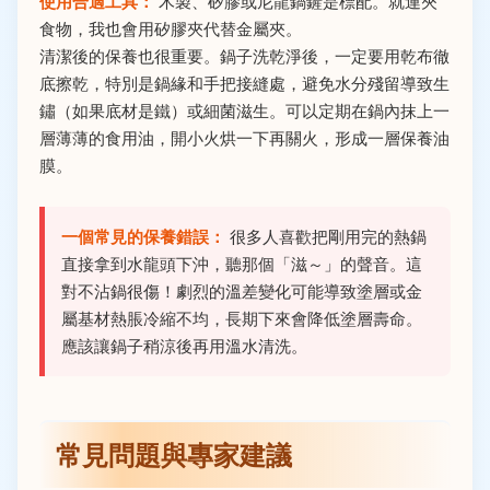
使用合適工具：
木製、矽膠或尼龍鍋鏟是標配。就連夾
食物，我也會用矽膠夾代替金屬夾。
清潔後的保養也很重要。鍋子洗乾淨後，一定要用乾布徹
底擦乾，特別是鍋緣和手把接縫處，避免水分殘留導致生
鏽（如果底材是鐵）或細菌滋生。可以定期在鍋內抹上一
層薄薄的食用油，開小火烘一下再關火，形成一層保養油
膜。
一個常見的保養錯誤：
很多人喜歡把剛用完的熱鍋
直接拿到水龍頭下沖，聽那個「滋～」的聲音。這
對不沾鍋很傷！劇烈的溫差變化可能導致塗層或金
屬基材熱脹冷縮不均，長期下來會降低塗層壽命。
應該讓鍋子稍涼後再用溫水清洗。
常見問題與專家建議