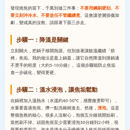
發現燒焦的當下，千萬別做三件事：
不要用鋼刷硬刮、不
要立刻沖冷水、不要放任不管繼續煮
。這會讓塗層損傷加
劇，變成真的沒救。請跟著下面三步走。
步驟一：降溫是關鍵
立刻關火，把鍋子移開熱源。但別放著讓餘溫繼續「烘
烤」焦垢。我的做法是蓋上鍋蓋，讓它自然降溫到摸鍋邊
不燙手的程度（大約5-10分鐘）。這個步驟能防止焦垢
進一步碳化，變得更硬。
步驟二：溫水浸泡，讓焦垢鬆動
在鍋裡加入溫熱水（水溫約40-50°C，感覺微燙即可），
水量要蓋過焦痕。擠一點洗碗精進去。然後，
浸泡
。這是
整個急救的核心。很多人沒耐心，泡個五分鐘就開始刷，
當然刷不掉。頑固焦痕至少需要浸泡30分鐘到2小時，視
嚴重程度而定。泡水是讓水分子慢慢滲入焦垢與鍋面的微