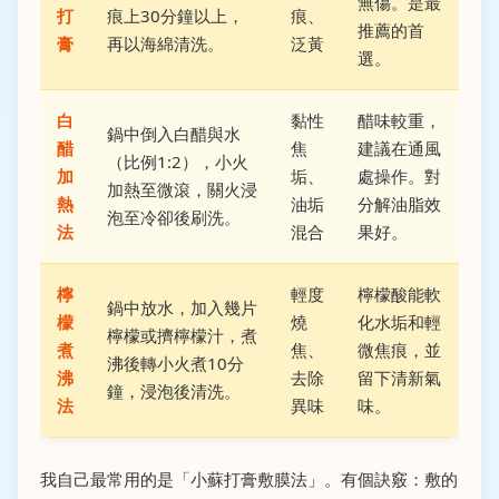
無傷。是最
打
痕上30分鐘以上，
痕、
推薦的首
膏
再以海綿清洗。
泛黃
選。
白
黏性
醋味較重，
鍋中倒入白醋與水
醋
焦
建議在通風
（比例1:2），小火
加
垢、
處操作。對
加熱至微滾，關火浸
熱
油垢
分解油脂效
泡至冷卻後刷洗。
法
混合
果好。
檸
輕度
檸檬酸能軟
鍋中放水，加入幾片
檬
燒
化水垢和輕
檸檬或擠檸檬汁，煮
煮
焦、
微焦痕，並
沸後轉小火煮10分
沸
去除
留下清新氣
鐘，浸泡後清洗。
法
異味
味。
我自己最常用的是「小蘇打膏敷膜法」。有個訣竅：敷的