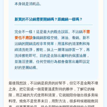
本身就是消耗品。
新買的不沾鍋需要開鍋嗎？跟鐵鍋一樣嗎？
完全不一樣！這是最大的觀念誤區。不沾鍋
不需
要也不應該
像鐵鍋那樣空燒、淋油、養鍋。新不
沾鍋的開鍋流程非常簡單：用溫和的清潔劑和海
綿清洗乾淨，擦乾，抹上一層薄油靜置一下，再
洗掉擦乾即可。目的是去除出廠時的保護油層，
並激活塗層。任何空燒行為都會傷害出廠即設定
好的塗層結構。
最後我想說，不沾鍋是廚房的好幫手，但它不是金剛不壞
之身。把它當成一個需要溫柔對待的夥伴，了解它的極
限，用正確的方式使用和清潔，它就能陪你做出很多美味
料理。燒焦不是世界末日，用對方法，很多時候都能救回
來。但更重要的是，從今天開始改變那些傷鍋的小習慣。