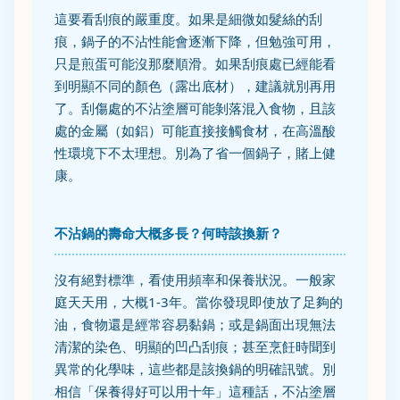
這要看刮痕的嚴重度。如果是細微如髮絲的刮
痕，鍋子的不沾性能會逐漸下降，但勉強可用，
只是煎蛋可能沒那麼順滑。如果刮痕處已經能看
到明顯不同的顏色（露出底材），建議就別再用
了。刮傷處的不沾塗層可能剝落混入食物，且該
處的金屬（如鋁）可能直接接觸食材，在高溫酸
性環境下不太理想。別為了省一個鍋子，賭上健
康。
不沾鍋的壽命大概多長？何時該換新？
沒有絕對標準，看使用頻率和保養狀況。一般家
庭天天用，大概1-3年。當你發現即使放了足夠的
油，食物還是經常容易黏鍋；或是鍋面出現無法
清潔的染色、明顯的凹凸刮痕；甚至烹飪時聞到
異常的化學味，這些都是該換鍋的明確訊號。別
相信「保養得好可以用十年」這種話，不沾塗層