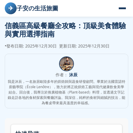
✈
子安の生活旅圖
信義區高級餐廳全攻略：頂級美食體驗
與實用選擇指南
•
發布日期: 2025年12月30日
更新日期: 2025年12月30日
作者：
沐辰
我是沐辰，一名旅居歐陸多年的烘焙師與蔬食研發顧問。畢業於法國雷諾特
廚藝學院（École Lenôtre），致力於將正統烘焙工藝與現代健康飲食美學
結合。回台後，我專注於推廣植物基（Plant-based）料理，並透過文字記
錄走訪各地的食材探索與餐廳評論。我深信，純粹的食材與細膩的技法，能
為餐桌帶來最具溫度的幸福感。