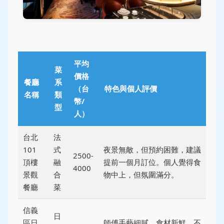
平均
菜
價格
餐廳
系
（台
特色與個人評價
名稱
類
幣/
型
人）
台北
法
101
式
夜景無敵，但預約困難，建議
2500-
頂樓
融
提前一個月訂位。個人覺得食
4000
景觀
合
物中上，但氛圍滿分。
餐廳
菜
信義
日
區日
師傅手藝細膩，食材新鮮，不