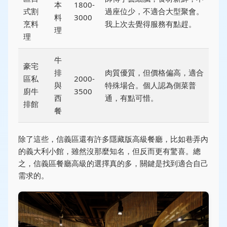
本
1800-
式割
過座位少，不適合大型聚會。
料
3000
烹料
我上次去覺得服務有點趕。
理
理
牛
豪宅
排
肉質優質，但價格偏高，適合
區私
2000-
與
特殊場合。個人認為側菜普
廚牛
3500
西
通，有點可惜。
排館
餐
除了這些，信義區還有許多隱藏版高級餐廳，比如巷弄內
的義大利小館，雖然沒那麼知名，但反而更有驚喜。總
之，信義區餐廳高級的選擇真的多，關鍵是找到適合自己
需求的。