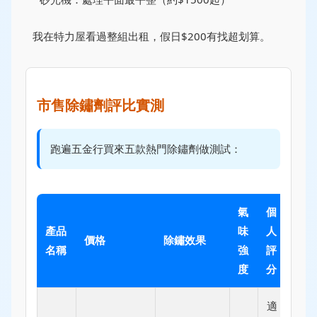
我在特力屋看過整組出租，假日$200有找超划算。
市售除鏽劑評比實測
跑遍五金行買來五款熱門除鏽劑做測試：
氣
個
產品
味
人
價格
除鏽效果
名稱
強
評
度
分
適