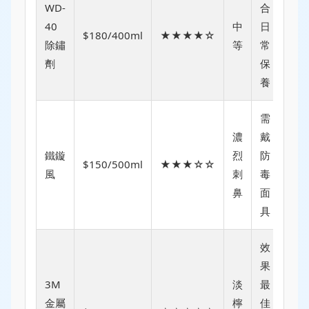
WD-
合
40
中
日
$180/400ml
★★★★☆
除鏽
等
常
劑
保
養
需
濃
戴
鐵鏇
烈
防
$150/500ml
★★★☆☆
風
刺
毒
鼻
面
具
效
果
3M
淡
最
金屬
檸
佳