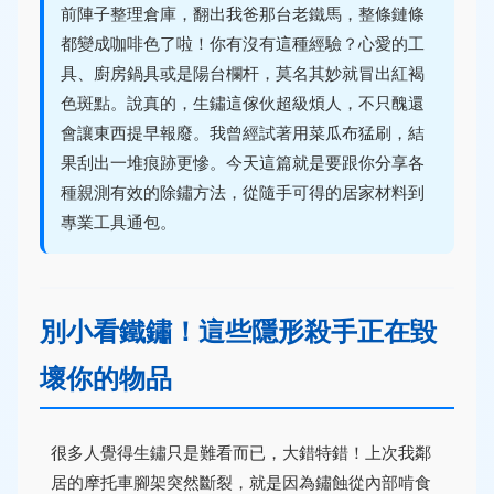
前陣子整理倉庫，翻出我爸那台老鐵馬，整條鏈條
都變成咖啡色了啦！你有沒有這種經驗？心愛的工
具、廚房鍋具或是陽台欄杆，莫名其妙就冒出紅褐
色斑點。說真的，生鏽這傢伙超級煩人，不只醜還
會讓東西提早報廢。我曾經試著用菜瓜布猛刷，結
果刮出一堆痕跡更慘。今天這篇就是要跟你分享各
種親測有效的除鏽方法，從隨手可得的居家材料到
專業工具通包。
別小看鐵鏽！這些隱形殺手正在毀
壞你的物品
很多人覺得生鏽只是難看而已，大錯特錯！上次我鄰
居的摩托車腳架突然斷裂，就是因為鏽蝕從內部啃食