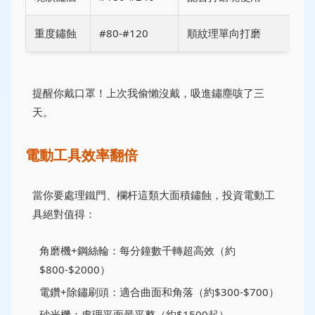
重度鏽蝕
#80-#120
順紋理單向打磨
提醒你戴口罩！上次我偷懶沒戴，吸進鏽塵咳了三
天。
電動工具效率翻倍
當你要處理鐵門、欄杆這類大面積鏽蝕，投資電動工
具絕對值得：
角磨機+鋼絲輪：每分鐘數千轉超高效（約
$800-$2000）
電鑽+除鏽刷頭：適合曲面和角落（約$300-$700）
砂光機：處理平面最平整（約$1500起）