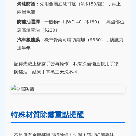
烤漆防護
：先用金屬底漆打底（約$150/罐），再上
兩層色漆
防鏽油選擇
：一般物件用WD-40（$180），高溫部位
選高溫黃油（$220）
汽車級鍍膜
：機車骨架可噴防鏽蠟（$350），防護力
達半年
記得先戴上橡膠手套再操作，我有次偷懶直接用手塗
防鏽油，結果手掌黑三天洗不掉。
特殊材質除鏽重點提醒
不是所有金屬都用同樣除鏽方法啊！這些細節要注