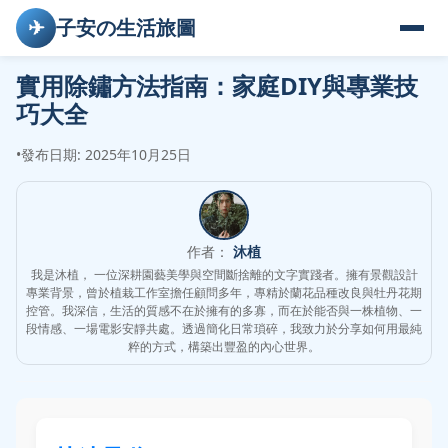
✈
子安の生活旅圖
實用除鏽方法指南：家庭DIY與專業技
巧大全
•
發布日期: 2025年10月25日
作者：
沐植
我是沐植， 一位深耕園藝美學與空間斷捨離的文字實踐者。擁有景觀設計
專業背景，曾於植栽工作室擔任顧問多年，專精於蘭花品種改良與牡丹花期
控管。我深信，生活的質感不在於擁有的多寡，而在於能否與一株植物、一
段情感、一場電影安靜共處。透過簡化日常瑣碎，我致力於分享如何用最純
粹的方式，構築出豐盈的內心世界。