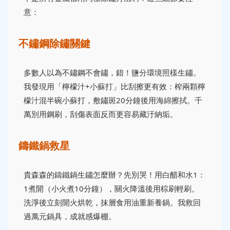
意：
不鏽鋼除鏽關鍵
多數人以為不鏽鋼不會鏽，錯！鹽分環境照樣生鏽。
我發現用「檸檬汁+小蘇打」比刮擦更有效：榨兩顆檸
檬汁混半碗小蘇打，敷鏽斑20分鐘後用海綿擦拭。千
萬別用鋼刷，刮傷表面反而更容易藏汙納垢。
鑄鐵鍋救星
貴森森的鑄鐵鍋生鏽怎麼辦？先別哭！用白醋和水1：
1煮開（小火煮10分鐘），關火降溫後用棕刷輕刷。
洗淨後立刻開火烘乾，抹層食用油重新養鍋。我救回
過萬元鍋具，成就感爆棚。