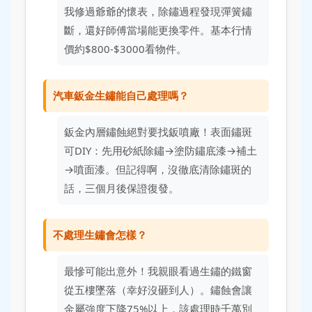
我修過爺爺的懷表，除鏽過程發現彈簧鏽
斷，還好師傅當場能更換零件。基本行情
價約$800-$3000看物件。
汽車鈑金生鏽能自己處理嗎？
鈑金內層鏽蝕絕對要找鈑噴廠！表面鏽斑
可DIY：先用砂紙除鏽→塗防鏽底漆→補土
→噴面漆。但記得啊，沒徹底清除鏽斑的
話，三個月後保證復發。
不處理生鏽會怎樣？
最慘可能出意外！我親眼看過生鏽的鐵窗
從五樓墜落（幸好沒砸到人）。鏽蝕會讓
金屬強度下降75%以上，該處理時千萬別