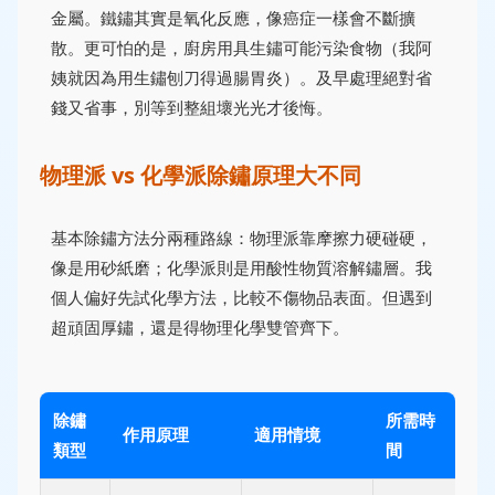
金屬。鐵鏽其實是氧化反應，像癌症一樣會不斷擴
散。更可怕的是，廚房用具生鏽可能污染食物（我阿
姨就因為用生鏽刨刀得過腸胃炎）。及早處理絕對省
錢又省事，別等到整組壞光光才後悔。
物理派 vs 化學派除鏽原理大不同
基本除鏽方法分兩種路線：物理派靠摩擦力硬碰硬，
像是用砂紙磨；化學派則是用酸性物質溶解鏽層。我
個人偏好先試化學方法，比較不傷物品表面。但遇到
超頑固厚鏽，還是得物理化學雙管齊下。
除鏽
所需時
作用原理
適用情境
類型
間