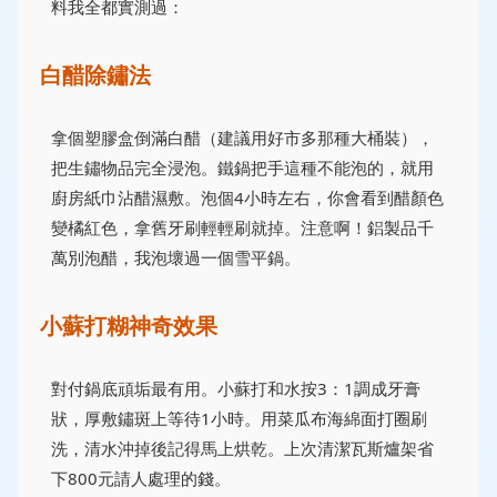
料我全都實測過：
白醋除鏽法
拿個塑膠盒倒滿白醋（建議用好市多那種大桶裝），
把生鏽物品完全浸泡。鐵鍋把手這種不能泡的，就用
廚房紙巾沾醋濕敷。泡個4小時左右，你會看到醋顏色
變橘紅色，拿舊牙刷輕輕刷就掉。注意啊！鋁製品千
萬別泡醋，我泡壞過一個雪平鍋。
小蘇打糊神奇效果
對付鍋底頑垢最有用。小蘇打和水按3：1調成牙膏
狀，厚敷鏽斑上等待1小時。用菜瓜布海綿面打圈刷
洗，清水沖掉後記得馬上烘乾。上次清潔瓦斯爐架省
下800元請人處理的錢。