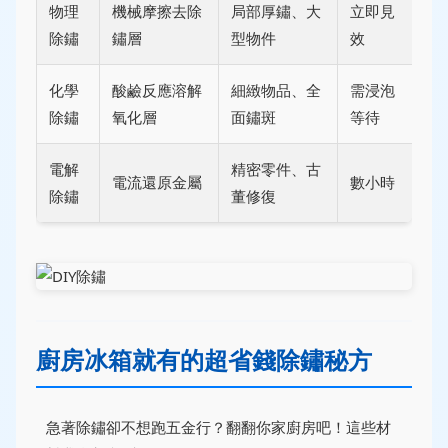
物理
機械摩擦去除
局部厚鏽、大
立即見
除鏽
鏽層
型物件
效
化學
酸鹼反應溶解
細緻物品、全
需浸泡
除鏽
氧化層
面鏽斑
等待
電解
精密零件、古
電流還原金屬
數小時
除鏽
董修復
廚房冰箱就有的超省錢除鏽秘方
急著除鏽卻不想跑五金行？翻翻你家廚房吧！這些材