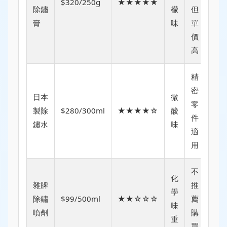
$320/250g
★★★★★
除鏽
檬
但
膏
味
單
價
高
精
密
日本
微
零
製除
$280/300ml
★★★★☆
酸
件
鏽水
味
適
用
不
化
雜牌
推
學
除鏽
$99/500ml
★★☆☆☆
薦
味
噴劑
購
重
買