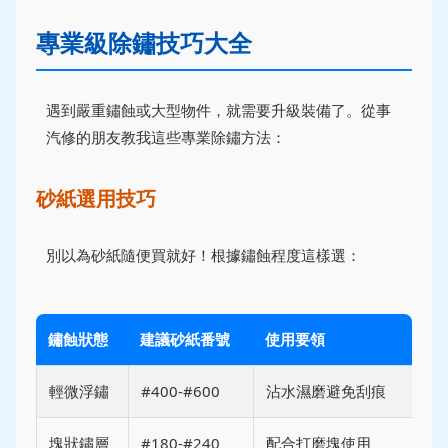
專業級除鏽技巧大全
遇到嚴重鏽蝕或大型物件，就需要升級裝備了。從事
汽修的朋友教我這些專業除鏽方法：
砂紙選用技巧
別以為砂紙隨便買就好！根據鏽蝕程度這樣選：
鏽蝕狀態
建議砂紙番號
使用要領
輕微浮鏽
#400-#600
沾水濕磨避免刮痕
塊狀鏽層
#180-#240
配合打磨塊使用