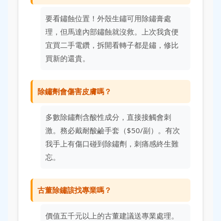
要看鏽蝕位置！外殼生鏽可用除鏽膏處
理，但馬達內部鏽蝕就沒救。上次我貪便
宜買二手電鑽，拆開看轉子都是鏽，修比
買新的還貴。
除鏽劑會傷害皮膚嗎？
多數除鏽劑含酸性成分，直接接觸會刺
激。務必戴耐酸鹼手套（$50/副）。有次
我手上有傷口碰到除鏽劑，刺痛感終生難
忘。
古董除鏽該找專業嗎？
價值五千元以上的古董建議送專業處理。