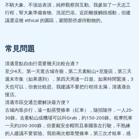
不騎大象、不強迫表演，純粹觀察與互動。我參加了一天志工
行程，幫大象準備食物、洗泥巴浴。近距離接觸很感動，但建
議選這種 ethical 的園區，避開那些虐待動物的。
常見問題
清邁景點自由行需要幾天比較合適？
至少4天。第一天逛古城寺廟，第二天素帖山+尼曼區，第三天
週末市集（如果遇到），第四天周邊一日遊。如果時間緊湊，3
天也可以，但會比較趕。我建議不要把行程排太滿，清邁適合
慢活。
清邁市區交通怎麼解決最方便？
古城內靠步行，遠一點搭雙條車（紅車），隨招隨停，一人20-
30銖。去素帖山或機場可以叫Grab，約150-200銖。租摩托車
一天約200-300銖，但要戴安全帽而且泰國靠左行駛，不熟練
的人建議不要冒險。我前兩次都靠雙條車，第三次才租車，感