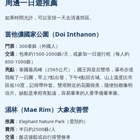
周邊一日遊推薦
如果時間允許，可以安排一天去清邁郊區。
茵他儂國家公園（Doi Inthanon）
門票
：300泰銖（外國人）
交通
：包車約1500-2000銖/天，或參加一日遊行程（每人約
800-1000銖）
亮點
：泰國最高峰（2565公尺），國王與皇后雙塔，瀑布步道
我報了一日團，早上7點出發，下午4點回古城。山上溫度比市
區低10度，記得帶外套。雙塔附近的花園很美，隨便拍都像明
信片。缺點是車程有點遠，容易暈車的人要準備暈車藥。
湄林（Mae Rim）大象友善營
推薦
：Elephant Nature Park（需預約）
費用
：半日約2500銖/人
交通
：飯店接駁或自行搭雙條車