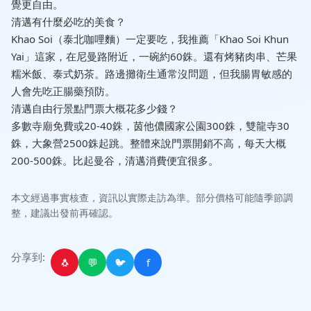
覺更自由。
清邁有什麼必吃的美食？
Khao Soi（泰北咖哩麵）一定要吃，我推薦「Khao Soi Khun
Yai」這家，在尼曼路附近，一碗約60銖。還有烤豬肉串、芒果
糯米飯、泰式奶茶。路邊攤衛生通常沒問題，但我腸胃敏感的
人會先吃正腸藥預防。
清邁自由行景點門票大概花多少錢？
多數寺廟免費或20-40銖，茵他儂國家公園300銖，雙龍寺30
銖，大象營2500銖起跳。整體來說門票開銷不高，每天大概
200-500銖。比起曼谷，清邁消費便宜很多。
本文經過事實核查，資訊以實際走訪為準。部分價格可能隨季節調
整，建議出發前再確認。
分享到:
🐧
💬
🐦
f