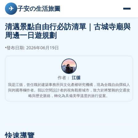
✈
子安の生活旅圖
清邁景點自由行必訪清單｜古城寺廟與
周邊一日遊規劃
•
發布日期: 2026年06月19日
作者：
江循
我是江循，曾任職於建築事務所與文化產權研究機構，現為全職自由撰稿人
與跨國專欄作者。我以空間設計者的視角觀察城市，致力於將繁雜的交通攻
略與歷史脈絡，轉化為具備美學溫度的旅行提案。
快速導覽