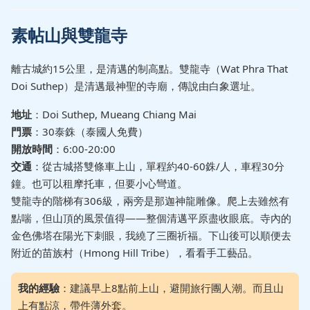
素帖山與雙龍寺
離古城約15公里，是清邁的制高點。雙龍寺（Wat Phra That
Doi Suthep）是清邁最神聖的寺廟，傳說由白象選址。
地址
：Doi Suthep, Mueang Chiang Mai
門票
：30泰銖（泰國人免費）
開放時間
：6:00-20:00
交通
：從古城搭雙條車上山，單程約40-60銖/人，車程30分
鐘。也可以租摩托車，但要小心彎道。
雙龍寺的階梯有306級，兩旁是那迦神龍雕像。爬上去雖然有
點喘，但山頂的風景值得——整個清邁平原盡收眼底。寺內的
金色佛塔在陽光下刺眼，我繞了三圈祈福。下山後可以順便去
附近的苗族村（Hmong Hill Tribe），看看手工藝品。
我的經驗
：建議早上8點前上山，避開旅行團人潮。而且山
上有點涼，帶件薄外套。