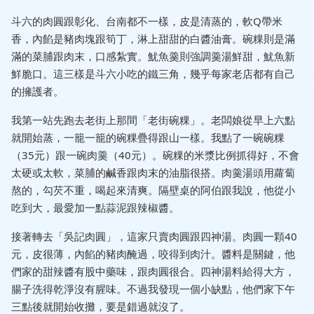
斗六的肉圓跟彰化、台南都不一樣，皮是清蒸的，軟Q帶米
香，內餡是豬肉塊跟筍丁，淋上甜甜的白醬油膏。碗粿則是滿
滿的菜脯跟肉末，口感紮實。魷魚羹則強調羹湯鮮甜，魷魚新
鮮脆口。這三樣是斗六小吃的鐵三角，幾乎每家老店都有自己
的擁護者。
我第一站先跑去老街上那間「老街碗粿」。老闆娘從早上六點
就開始蒸，一籠一籠的碗粿疊得跟山一樣。我點了一碗碗粿
（35元）跟一碗肉羹（40元）。碗粿的米漿比例抓得好，不會
太硬或太軟，菜脯的鹹香跟肉末的油脂很搭。肉羹湯頭用蘿蔔
熬的，勾芡不重，喝起來清爽。隔壁桌的阿伯跟我說，他從小
吃到大，最愛加一點蒜泥跟辣椒醬。
接著轉去「吳記肉圓」，這家只賣肉圓跟四神湯。肉圓一顆40
元，皮很薄，內餡的豬肉醃過，咬得到肉汁。醬料是關鍵，他
們家的甜辣醬有股中藥味，跟肉圓很合。四神湯料給得大方，
腸子洗得乾淨沒有腥味。不過我發現一個小缺點，他們家下午
三點後就開始收攤，要是錯過就沒了。