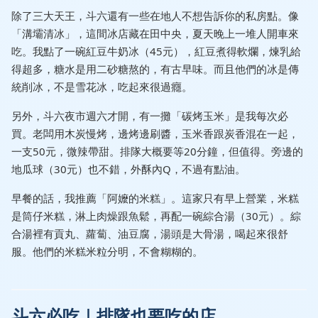
除了三大天王，斗六還有一些在地人不想告訴你的私房點。像
「溝壩清冰」，這間冰店藏在田中央，夏天晚上一堆人開車來
吃。我點了一碗紅豆牛奶冰（45元），紅豆煮得軟爛，煉乳給
得超多，糖水是用二砂糖熬的，有古早味。而且他們的冰是傳
統削冰，不是雪花冰，吃起來很過癮。
另外，斗六夜市週六才開，有一攤「碳烤玉米」是我每次必
買。老闆用木炭慢烤，邊烤邊刷醬，玉米香跟炭香混在一起，
一支50元，微辣帶甜。排隊大概要等20分鐘，但值得。旁邊的
地瓜球（30元）也不錯，外酥內Q，不過有點油。
早餐的話，我推薦「阿嬤的米糕」。這家只有早上營業，米糕
是筒仔米糕，淋上肉燥跟魚鬆，再配一碗綜合湯（30元）。綜
合湯裡有貢丸、蘿蔔、油豆腐，湯頭是大骨湯，喝起來很舒
服。他們的米糕米粒分明，不會糊糊的。
斗六必吃｜排隊也要吃的店