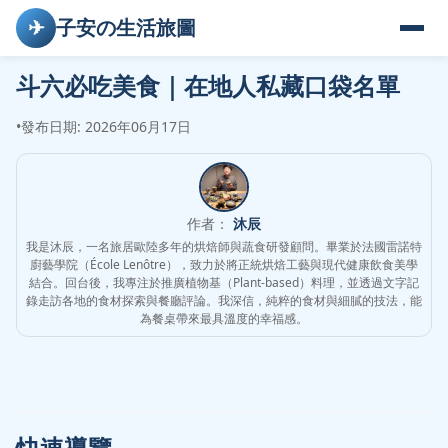
✈
子安の生活旅圖
斗六必吃美食｜在地人私藏口袋名單
•
發布日期: 2026年06月17日
作者：
沐辰
我是沐辰，一名旅居歐陸多年的烘焙師與蔬食研發顧問。畢業於法國雷諾特
廚藝學院（École Lenôtre），致力於將正統烘焙工藝與現代健康飲食美學
結合。回台後，我專注於推廣植物基（Plant-based）料理，並透過文字記
錄走訪各地的食材探索與餐廳評論。我深信，純粹的食材與細膩的技法，能
為餐桌帶來最具溫度的幸福感。
快速導覽