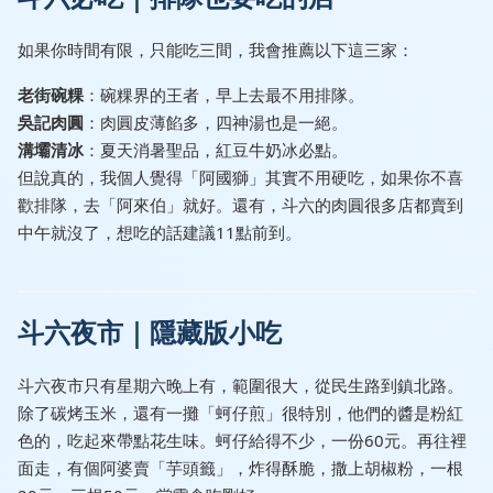
如果你時間有限，只能吃三間，我會推薦以下這三家：
老街碗粿
：碗粿界的王者，早上去最不用排隊。
吳記肉圓
：肉圓皮薄餡多，四神湯也是一絕。
溝壩清冰
：夏天消暑聖品，紅豆牛奶冰必點。
但說真的，我個人覺得「阿國獅」其實不用硬吃，如果你不喜
歡排隊，去「阿來伯」就好。還有，斗六的肉圓很多店都賣到
中午就沒了，想吃的話建議11點前到。
斗六夜市｜隱藏版小吃
斗六夜市只有星期六晚上有，範圍很大，從民生路到鎮北路。
除了碳烤玉米，還有一攤「蚵仔煎」很特別，他們的醬是粉紅
色的，吃起來帶點花生味。蚵仔給得不少，一份60元。再往裡
面走，有個阿婆賣「芋頭籤」，炸得酥脆，撒上胡椒粉，一根