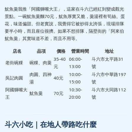
魷魚羹我推「阿國獅嘴大王」，這家在斗六已經紅到變成觀光
景點。一碗魷魚羹麵70元，魷魚厚實又脆，羹湯裡有筍絲、蛋
花，味道偏甜。但老實說，我覺得它被炒得太誇張，現場排隊
要半小時，而且座位很擠。如果不想排隊，隔壁街的「阿來伯
魷魚羹」其實味道不差，而且不用等。
店名
品項
價格
營業時間
地址
35-40
06:00-
斗六市太平路31
老街碗粿
碗粿、肉羹
元
13:00
號
肉圓、四神
10:00-
斗六市中華路197
吳記肉圓
40元
湯
15:00
號
阿國獅嘴大
10:30-
斗六市大同路112
魷魚羹
70元
王
20:00
號
斗六小吃｜在地人帶路吃什麼