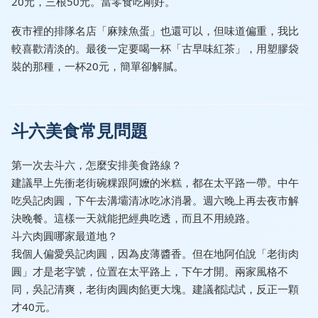
20元，三根50元。當零食吃剛好。
夜市裡的排隊名店「麻辣魚蛋」也還可以，但味道偏重，我比
較喜歡清淡的。最後一定要喝一杯「古早味紅茶」，用塑膠袋
裝的那種，一杯20元，簡單卻解膩。
斗六美食常見問題
第一次去斗六，怎麼安排美食路線？
建議早上先衝老街碗粿跟阿嬤的米糕，都在太平路一帶。中午
吃吳記肉圓，下午去溝壩清冰吃冰消暑。週六晚上再去夜市解
決晚餐。這樣一天就能把經典吃透，而且不用繞路。
斗六肉圓哪家最道地？
我個人偏愛吳記肉圓，因為皮薄醬香。但在地阿伯說「老街肉
圓」才是老字號，位置在太平路上，下午才開。兩家風格不
同，吳記清爽，老街肉圓肉餡更大塊。建議都試試，反正一顆
才40元。