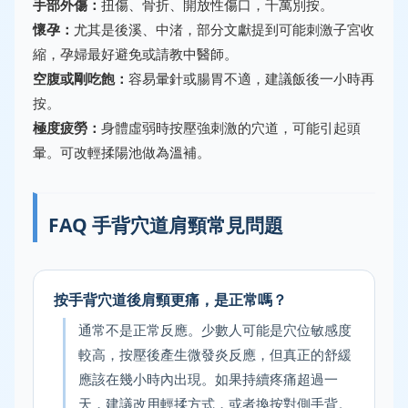
手部外傷：
扭傷、骨折、開放性傷口，千萬別按。
懷孕：
尤其是後溪、中渚，部分文獻提到可能刺激子宮收
縮，孕婦最好避免或請教中醫師。
空腹或剛吃飽：
容易暈針或腸胃不適，建議飯後一小時再
按。
極度疲勞：
身體虛弱時按壓強刺激的穴道，可能引起頭
暈。可改輕揉陽池做為溫補。
FAQ 手背穴道肩頸常見問題
按手背穴道後肩頸更痛，是正常嗎？
通常不是正常反應。少數人可能是穴位敏感度
較高，按壓後產生微發炎反應，但真正的舒緩
應該在幾小時內出現。如果持續疼痛超過一
天，建議改用輕揉方式，或者換按對側手背。