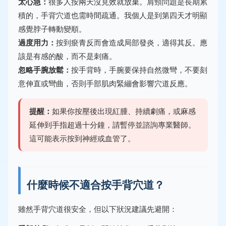
太心急：
很多人按兩天沒見效就放棄。肩頸問題是長期累
積的，手背穴道也需時間疏通。我個人是到第四天才明顯
感覺脖子轉動變順。
過度用力：
按到瘀青反而會造成局部發炎，適得其反。應
該是有感的酸，而不是刺痛。
忽略手腕放鬆：
按手背時，手腕要保持自然微彎，不要刻
意伸直或彎曲，否則手部肌肉緊繃會影響穴道反應。
提醒：
如果你按壓後出現紅腫、持續劇痛，或麻感
延伸到手指超過十分鐘，請暫停並諮詢專業醫師。
這可能表示按到神經或血管了。
什麼時候不適合按手背穴道？
雖然手背穴道很安全，但以下狀況建議先避開：