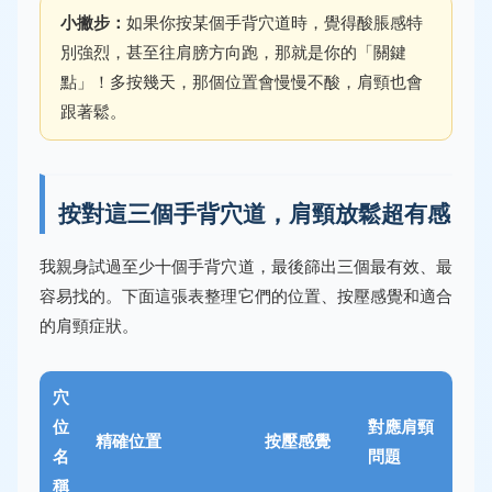
小撇步：
如果你按某個手背穴道時，覺得酸脹感特
別強烈，甚至往肩膀方向跑，那就是你的「關鍵
點」！多按幾天，那個位置會慢慢不酸，肩頸也會
跟著鬆。
按對這三個手背穴道，肩頸放鬆超有感
我親身試過至少十個手背穴道，最後篩出三個最有效、最
容易找的。下面這張表整理它們的位置、按壓感覺和適合
的肩頸症狀。
穴
位
對應肩頸
精確位置
按壓感覺
名
問題
稱