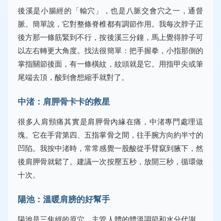
後溪是小腸經的「輸穴」，也是八脈交會穴之一，通督
脈。簡單說，它對整條脊椎都有調節作用。我每次脖子正
後方那一條筋緊到不行，按後溪三分鐘，馬上覺得脖子可
以左右轉更大角度。找法很簡單：把手握拳，小指那側的
掌指關節後面，有一條橫紋，紋頭就是它。用指甲尖或筆
尾端去頂，酸到會想縮手就對了。
中渚：肩胛骨卡卡的救星
很多人肩頸痛其實是肩胛骨內緣在痛，中渚專門處理這
塊。它在手背第四、五指掌骨之間，往手腕方向約半寸的
凹陷。我按中渚時，常常感覺一股酸從手臂竄到腋下，然
後肩胛骨就鬆了。建議一次按壓五秒，放開三秒，循環做
十次。
陽池：溫暖肩膀的好幫手
陽池是三焦經的原穴，主管人體的體溫調節和水分代謝。