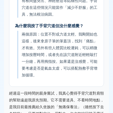
有椎間盤突出、神經壓迫等結構性問題。手背
穴道在這些情況只能當作「減少不舒服」的工
具，無法根治病因。
為什麼我按了手背穴道但沒什麼感覺？
兩個原因：位置不對或力道太輕。我剛開始也
這樣，後來拿原子筆的筆蓋頂，找到「痛點」
才有效。另外有些人體質比較遲鈍，可以稍微
增加按壓時間，或者先在該穴道附近輕輕敲打
一分鐘，再用拇指按。如果還是沒感覺，可能
要考慮是否是氣血太虛，可以搭配熱敷手背增
加循環。
經過這一段時間的親身嘗試，我真心覺得手背穴道對肩頸
的幫助遠超我原先預期。它不需要道具、不看時間地點，
是我目前最推薦給久坐族的「無痛保養法」（雖然按下去