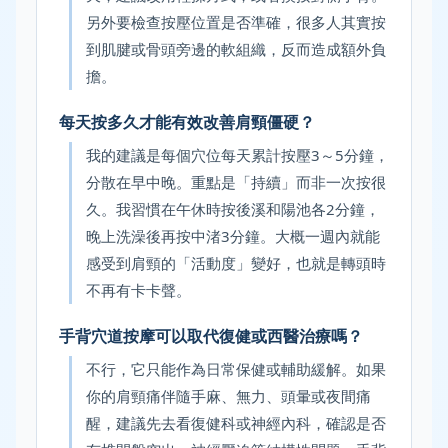
另外要檢查按壓位置是否準確，很多人其實按
到肌腱或骨頭旁邊的軟組織，反而造成額外負
擔。
每天按多久才能有效改善肩頸僵硬？
我的建議是每個穴位每天累計按壓3～5分鐘，
分散在早中晚。重點是「持續」而非一次按很
久。我習慣在午休時按後溪和陽池各2分鐘，
晚上洗澡後再按中渚3分鐘。大概一週內就能
感受到肩頸的「活動度」變好，也就是轉頭時
不再有卡卡聲。
手背穴道按摩可以取代復健或西醫治療嗎？
不行，它只能作為日常保健或輔助緩解。如果
你的肩頸痛伴隨手麻、無力、頭暈或夜間痛
醒，建議先去看復健科或神經內科，確認是否