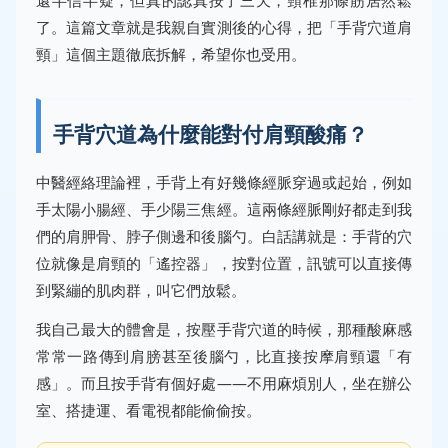
還半信半疑，但真的認真按了三天，頸椎那條筋居然鬆
了。這篇文章就是我親自實測後的心得，把「手背穴道肩
頸」這個主題徹底拆解，希望你也受用。
手背穴道為什麼能對付肩頸酸痛？
中醫經絡理論裡，手背上有好幾條經脈穿過或起始，例如
手太陽小腸經、手少陽三焦經。這兩條經脈剛好都走到我
們的肩胛骨、脖子側邊和後腦勺。白話講就是：手背的穴
位就像是肩頸的「遙控器」，按對位置，訊號可以直接傳
到緊繃的肌肉群，叫它們放鬆。
我自己最大的體會是，按壓手背穴道的時候，那種酸麻感
常常一路傳到肩膀甚至後腦勺，比直接按摩肩頸還「有
感」。而且按手背有個好處——不用麻煩別人，坐在辦公
室、搭捷運、看電視都能偷偷按。