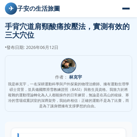
✈
子安の生活旅圖
手背穴道肩頸酸痛按壓法，實測有效的
三大穴位
•
發布日期: 2026年06月12日
作者：
林克宇
我是林克宇，一名深耕運動科學與戶外探索的物理治療師。擁有運動生理學
碩士背景，並具備國際滑雪教練證照（BASI）與救生員資格。我致力於將
複雜的運動理論轉化為人人都能操作的日常練習，無論是在高山的稜線、寒
冷的雪場或重訓室的深蹲架旁，我始終相信：正確的運動不是為了比賽，而
是為了讓身體擁有支撐夢想的自由。