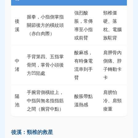
強烈酸
頸椎僵
握拳，小指側掌指
後
脹，常傳
硬、落
關節後方的橫紋頭
溪
導至小指
枕、電腦
（赤白肉際）
或前臂
族駝背
酸麻感，
肩胛骨內
手背第四、五指掌
中
有時像電
側痛、脖
骨間，掌骨小頭後
渚
流串到手
子轉動卡
方凹陷處
臂
卡
手腕背側橫紋上，
肩膀怕
陽
酸脹帶點
中指與無名指指筋
冷、肩頸
池
溫熱感
之間（腕背中點）
痠重
後溪：頸椎的救星