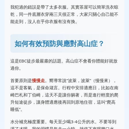
我犯過的錯誤是帶了太多衣服。其實茶屋可以簡單洗衣晾
乾，同一件底層衣穿兩三天很正常，大家只關心自己能不
能走到，沒人在乎你衣服有沒有換。
如何有效預防與應對高山症？
這是EBC徒步最嚴肅的話題。高山症不會看你體能好就放
過你。
首要原則是
慢慢走
。嚮導常說“波萊，波萊”（慢慢來），
這不是客氣，是保命箴言。行程中安排適應日，比如在南
崎巴札和丁伯崎，這天不是讓你躺著，而是進行輕度的爬
升短途徒步，讓身體適應後再回到原地住宿，這叫“爬高
睡低”。
水分補充極度重要。每天至少喝3-4公升的水。不要等到
渴了才喝。我的習慣是每走一小時，就停下來喝幾口水。