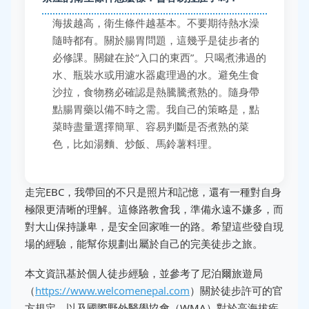
海拔越高，衛生條件越基本。不要期待熱水澡
隨時都有。關於腸胃問題，這幾乎是徒步者的
必修課。關鍵在於“入口的東西”。只喝煮沸過的
水、瓶裝水或用濾水器處理過的水。避免生食
沙拉，食物務必確認是熱騰騰煮熟的。隨身帶
點腸胃藥以備不時之需。我自己的策略是，點
菜時盡量選擇簡單、容易判斷是否煮熟的菜
色，比如湯麵、炒飯、馬鈴薯料理。
走完EBC，我帶回的不只是照片和記憶，還有一種對自身
極限更清晰的理解。這條路教會我，準備永遠不嫌多，而
對大山保持謙卑，是安全回家唯一的路。希望這些發自現
場的經驗，能幫你規劃出屬於自己的完美徒步之旅。
本文資訊基於個人徒步經驗，並參考了尼泊爾旅遊局
（
https://www.welcomenepal.com
）關於徒步許可的官
方規定，以及國際野外醫學協會（WMA）對於高海拔疾