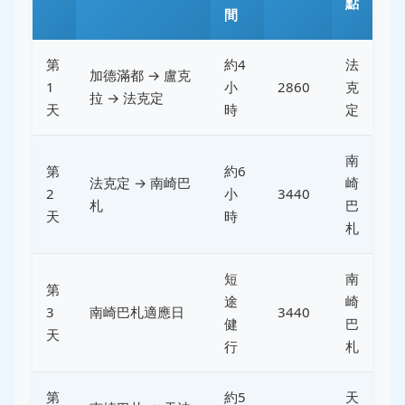
點
間
第
約4
法
加德滿都 → 盧克
1
小
2860
克
拉 → 法克定
天
時
定
南
第
約6
法克定 → 南崎巴
崎
2
小
3440
札
巴
天
時
札
短
南
第
途
崎
3
南崎巴札適應日
3440
健
巴
天
行
札
第
約5
天