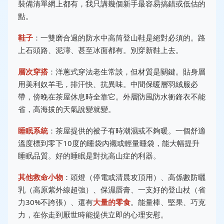
裝備清單網上都有，我只講幾個新手最容易搞錯或低估的
點。
鞋子
：一雙磨合過的防水中高筒登山鞋是絕對必須的。路
上石頭路、泥濘、甚至冰面都有。別穿新鞋上去。
層次穿搭
：洋蔥式穿法老生常談，但材質是關鍵。貼身層
用美利奴羊毛，排汗快、抗異味。中間保暖層羽絨服必
帶，傍晚在茶屋休息時全靠它。外層防風防水衝鋒衣不能
省，高海拔的天氣說變就變。
睡眠系統
：茶屋提供的被子有時潮濕或不夠暖。一個舒適
溫度標到零下10度的睡袋內襯或輕量睡袋，能大幅提升
睡眠品質。好的睡眠是對抗高山症的利器。
其他救命小物
：頭燈（停電或清晨攻頂用）、高係數防曬
乳（高原紫外線超強）、保濕唇膏、一支好的登山杖（省
力30%不誇張）、還有
大量的零食
。能量棒、堅果、巧克
力，在你走到厭世時能提供立即的心理安慰。