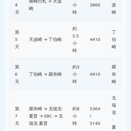
南崎巴札 → 天波
4
小
3860
波
崎
天
時
崎
約
第
丁
5.5
5
天波崎 → 丁伯崎
4410
伯
小
天
崎
時
第
約3
羅
6
丁伯崎 → 羅布崎
小
4910
布
天
時
崎
戈
瑞
第
羅布崎 → 戈瑞克·
約8
5364
克
7
夏普 → EBC → 戈
小
/
·
天
瑞克·夏普
時
5140
夏