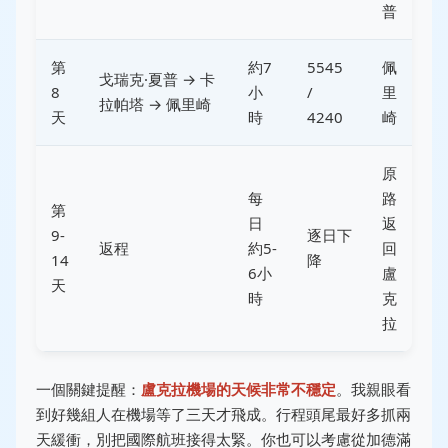
普
第
約7
5545
佩
戈瑞克·夏普 → 卡
8
小
/
里
拉帕塔 → 佩里崎
天
時
4240
崎
原
每
路
第
日
返
9-
逐日下
返程
約5-
回
14
降
6小
盧
天
時
克
拉
一個關鍵提醒：
盧克拉機場的天候非常不穩定
。我親眼看
到好幾組人在機場等了三天才飛成。行程頭尾最好多抓兩
天緩衝，別把國際航班接得太緊。你也可以考慮從加德滿