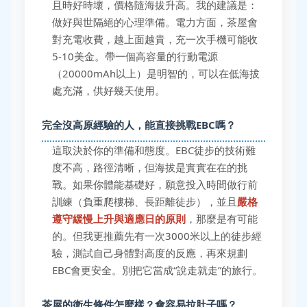
且時好時壞，價格隨海拔升高。我的建議是：
做好與世隔絕的心理準備。電力方面，茶屋會
對充電收費，越上面越貴，充一次手機可能收
5-10美金。帶一個高容量的行動電源
（20000mAh以上）是明智的，可以在低海拔
處充滿，供好幾天使用。
完全沒高原經驗的人，能直接挑戰EBC嗎？
這取決於你的準備和態度。EBC徒步的技術難
度不高，路徑清晰，但海拔是實實在在的挑
戰。如果你體能基礎好，願意投入時間做行前
訓練（負重爬樓梯、長距離徒步），並且
嚴格
遵守緩慢上升與適應日的原則
，那麼是有可能
的。但我更推薦先有一次3000米以上的徒步經
驗，測試自己身體對高度的反應，再來規劃
EBC會更安全。別把它當成“說走就走”的旅行。
茶屋的衛生條件怎麼樣？會容易拉肚子嗎？