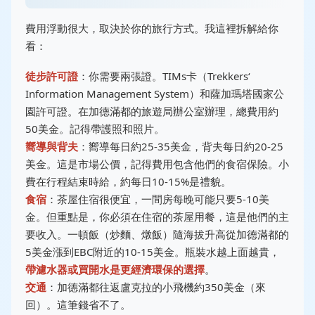
費用浮動很大，取決於你的旅行方式。我這裡拆解給你
看：
徒步許可證
：你需要兩張證。TIMs卡（Trekkers‘
Information Management System）和薩加瑪塔國家公
園許可證。在加德滿都的旅遊局辦公室辦理，總費用約
50美金。記得帶護照和照片。
嚮導與背夫
：嚮導每日約25-35美金，背夫每日約20-25
美金。這是市場公價，記得費用包含他們的食宿保險。小
費在行程結束時給，約每日10-15%是禮貌。
食宿
：茶屋住宿很便宜，一間房每晚可能只要5-10美
金。但重點是，你必須在住宿的茶屋用餐，這是他們的主
要收入。一頓飯（炒麵、燉飯）隨海拔升高從加德滿都的
5美金漲到EBC附近的10-15美金。瓶裝水越上面越貴，
帶濾水器或買開水是更經濟環保的選擇
。
交通
：加德滿都往返盧克拉的小飛機約350美金（來
回）。這筆錢省不了。