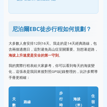
尼泊爾EBC徒步行程如何規劃？
大多數人會安排12到16天。我走的是14天經典路線，包
含兩個適應日，這對避免高山症至關重要。別想著趕路，
海拔上升速度是安全的第一守則
。
我的實際行程表給大家參考，你可以看到每天的海拔變
化，這張表是我回來後對照GPS紀錄整理的，比許多嚮導
手冊更精確：
步
住
天
行
海拔
路線
宿
數
時
（米）