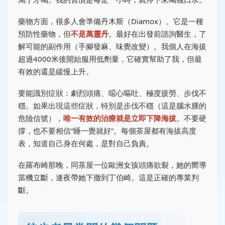
藥物方面，很多人會準備丹木斯（Diamox）。它是一種
預防性藥物，但
不是萬靈丹
。最好在出發前諮詢醫生，了
解可能的副作用（手腳發麻、味覺改變）。我個人在海拔
超過4000米後開始服用低劑量，它確實幫助了我，但最
有效的還是緩慢上升。
要能識別症狀：劇烈頭痛、噁心嘔吐、極度疲勞、步伐不
穩。如果出現這些症狀，特別是步伐不穩（這是腦水腫的
危險信號），
唯一有效的治療就是立即下降海拔
。不要硬
撐，也不要相信“睡一覺就好”。每個茶屋都有海拔高度
表，知道自己身在何處，是對自己負責。
在羅布崎那晚，同茶屋一位歐洲女孩頭痛欲裂，她的嚮導
當機立斷，連夜帶她下撤到丁伯崎。這是正確的專業判
斷。