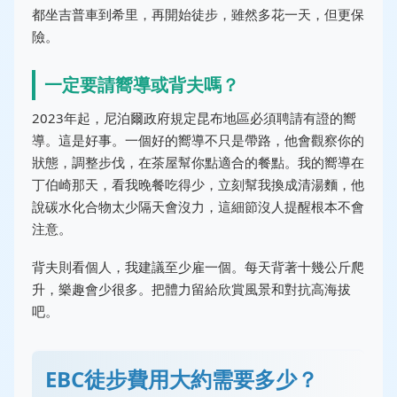
都坐吉普車到希里，再開始徒步，雖然多花一天，但更保
險。
一定要請嚮導或背夫嗎？
2023年起，尼泊爾政府規定昆布地區必須聘請有證的嚮
導。這是好事。一個好的嚮導不只是帶路，他會觀察你的
狀態，調整步伐，在茶屋幫你點適合的餐點。我的嚮導在
丁伯崎那天，看我晚餐吃得少，立刻幫我換成清湯麵，他
說碳水化合物太少隔天會沒力，這細節沒人提醒根本不會
注意。
背夫則看個人，我建議至少雇一個。每天背著十幾公斤爬
升，樂趣會少很多。把體力留給欣賞風景和對抗高海拔
吧。
EBC徒步費用大約需要多少？