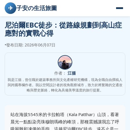
✈
子安の生活旅圖
尼泊爾EBC徒步：從路線規劃到高山症
應對的實戰心得
•
發布日期: 2026年06月07日
作者：
江循
我是江循，曾任職於建築事務所與文化產權研究機構，現為全職自由撰稿人
與跨國專欄作者。我以空間設計者的視角觀察城市，致力於將繁雜的交通攻
略與歷史脈絡，轉化為具備美學溫度的旅行提案。
站在海拔5545米的卡拉帕塔（Kala Patthar）山頂，看著
晨光一點點染亮珠穆朗瑪峰的峰頂，那種震撼讓我忘了呼
吸困難和凍僵的手指。這趟尼泊爾EBC徒步，遠不止是一