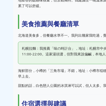
地獄谷的硫磺味很重，但景觀獨特。我建議住一晚溫泉
累了可以舒緩。
美食推薦與餐廳清單
北海道美食多，但餐廳水準不一。我列出幾家我吃過，
札幌拉麵：我推薦「味の時計台」，地址：札幌市中央
11:00-22:00。這家湯頭濃，但對我來說偏鹹，
海鮮部分，小樽的「三角市場」不錯，地址：小樽市稲穂
早上去。
甜點的話，白色戀人公園的冰淇淋可以試，但人太多。我反而
住宿選擇與建議