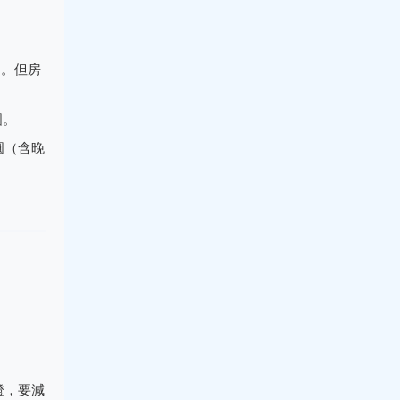
圓。但房
圓。
圓（含晚
燈，要減