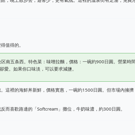
旅館，晚上散步去，遊客少，更有氣氛。這裡的溫泉街有足湯，免費
覺得值得的。
区南五条西。特色菜：味噌拉麵，價格：一碗約900日圓。營業時
本地人卻愛。如果你口味淡，可以要求減鹽。
。這裡的海鮮丼新鮮，價格實惠，一碗約1500日圓。但市場內擁擠
喜歡路邊的「Softcream」攤位，牛奶味濃，約300日圓。