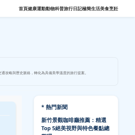
首頁
健康運動
動物科普
旅行日記
極簡生活
美食烹飪
交通攻略與歷史脈絡，轉化為具備美學溫度的旅行提案。
* 熱門新聞
新竹景觀咖啡廳推薦：精選
Top 5絕美視野與特色餐點總