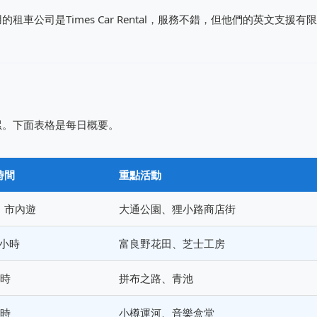
公司是Times Car Rental，服務不錯，但他們的英文支援有
累。下面表格是每日概要。
時間
重點活動
，市內遊
大通公園、狸小路商店街
5小時
富良野花田、芝士工房
小時
拼布之路、青池
小時
小樽運河、音樂盒堂