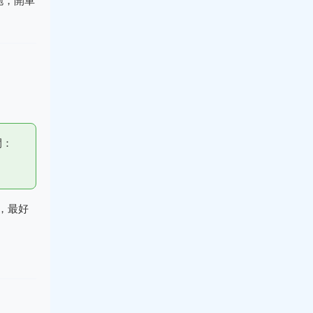
泡，開車
間：
，最好