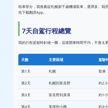
租車部分，我推薦從札幌新千歲機場取車，選擇多。我用的租車
先下載翻譯App。
7天自駕行程總覽
我的行程是順時針繞一圈，這樣開車時間平均，不會太
天數
主要區域
駕駛
第1天
札幌
取車
第2天
札幌到富良野
約2.
第3天
富良野到美瑛
約1
第4天
美瑛到小樽
約3