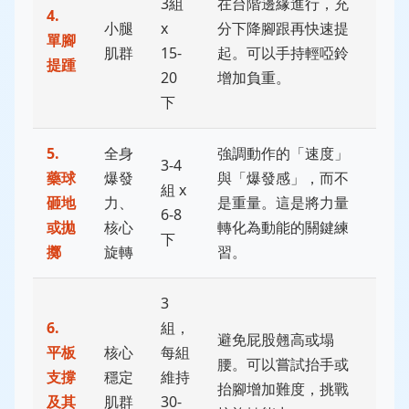
3組
在台階邊緣進行，充
4.
小腿
x
分下降腳跟再快速提
單腳
肌群
15-
起。可以手持輕啞鈴
提踵
20
增加負重。
下
5.
全身
強調動作的「速度」
3-4
藥球
爆發
與「爆發感」，而不
組 x
砸地
力、
是重量。這是將力量
6-8
或拋
核心
轉化為動能的關鍵練
下
擲
旋轉
習。
3
6.
組，
避免屁股翹高或塌
平板
核心
每組
腰。可以嘗試抬手或
支撐
穩定
維持
抬腳增加難度，挑戰
及其
肌群
30-