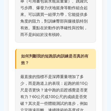
舉（可用書包裝水瓶當重量）、跳躍式
弓步蹲、爆發力伏地挺身等動作組合起
來。可以購買一組彈力帶，它能提供多
角度的阻力，對訓練臀部與腿後肌特別
有效。重點在於動作的準確性與控制，
而不是糾結於沒有槓鈴。
如何判斷我的短跑肌肉訓練是否真的有
效？
最直接的指標不是深蹲重量增加了多
少，而是跑道上的表現：起跑的前10公
尺是否更快？途中跑的后蹬感覺是否更
有力？60公尺或100公尺的成績是否突
破？其次是一些體能測試的進步，例如
立定跳遠距離、連續跳箱的高度或次