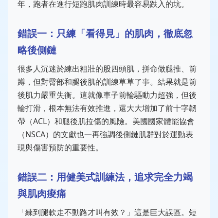
年，跑者在進行短跑肌肉訓練時最容易跌入的坑。
錯誤一：只練「看得見」的肌肉，徹底忽
略後側鏈
很多人沉迷於練出粗壯的股四頭肌，拼命做腿推、前
蹲，但對臀部和腿後肌的訓練草草了事。結果就是前
後肌力嚴重失衡。這就像車子前輪驅動力超強，但後
輪打滑，根本無法有效推進，還大大增加了前十字韌
帶（ACL）和腿後肌拉傷的風險。美國國家體能協會
（NSCA）的文獻也一再強調後側鏈肌群對於運動表
現與傷害預防的重要性。
錯誤二：用健美式訓練法，追求完全力竭
與肌肉痠痛
「練到腿軟走不動路才叫有效？」這是巨大誤區。短