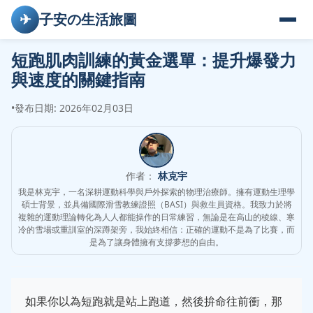
✈
子安の生活旅圖
短跑肌肉訓練的黃金選單：提升爆發力
與速度的關鍵指南
•
發布日期: 2026年02月03日
作者：
林克宇
我是林克宇，一名深耕運動科學與戶外探索的物理治療師。擁有運動生理學
碩士背景，並具備國際滑雪教練證照（BASI）與救生員資格。我致力於將
複雜的運動理論轉化為人人都能操作的日常練習，無論是在高山的稜線、寒
冷的雪場或重訓室的深蹲架旁，我始終相信：正確的運動不是為了比賽，而
是為了讓身體擁有支撐夢想的自由。
如果你以為短跑就是站上跑道，然後拚命往前衝，那