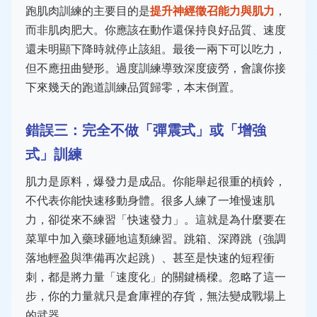
跑肌肉訓練的主要目的是
提升神經徵召能力與肌力
，
而非肌肉肥大。你應該在動作還保持良好品質、速度
還未明顯下降時就停止該組。最後一兩下可以吃力，
但不應扭曲變形。過度訓練導致深度疲勞，會讓你接
下來幾天的跑道訓練品質歸零，本末倒置。
錯誤三：完全不做「彈震式」或「增強
式」訓練
肌力是原料，爆發力是成品。你能舉起很重的槓鈴，
不代表你能快速移動身體。很多人練了一堆慢速肌
力，卻從來不練習「快速發力」。這就是為什麼要在
菜單中加入藥球砸地這類練習。跳箱、深蹲跳（強調
落地輕盈與準備再次起跳）、甚至是快速的短程衝
刺，都是將力量「速度化」的關鍵橋樑。忽略了這一
步，你的力量就只是倉庫裡的存貨，無法變成戰場上
的武器。