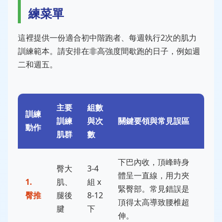
練菜單
這裡提供一份適合初中階跑者、每週執行2次的肌力
訓練範本。請安排在非高強度間歇跑的日子，例如週
二和週五。
主要
組數
訓練
訓練
與次
關鍵要領與常見誤區
動作
肌群
數
下巴內收，頂峰時身
臀大
3-4
體呈一直線，用力夾
1.
肌、
組 x
緊臀部。常見錯誤是
臀推
腿後
8-12
頂得太高導致腰椎超
腱
下
伸。