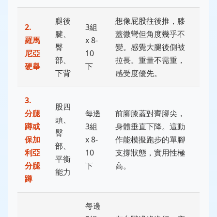
腿後
想像屁股往後推，膝
2.
3組
腱、
蓋微彎但角度幾乎不
羅馬
x 8-
臀
變。感覺大腿後側被
尼亞
10
部、
拉長。重量不需重，
硬舉
下
下背
感受度優先。
3.
股四
分腿
每邊
前腳膝蓋對齊腳尖，
頭、
蹲或
3組
身體垂直下降。這動
臀
保加
x 8-
作能模擬跑步的單腳
部、
利亞
10
支撐狀態，實用性極
平衡
分腿
下
高。
能力
蹲
每邊