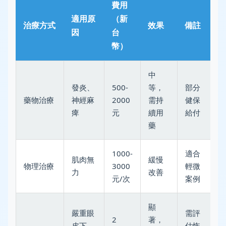
費用
適用原
（新
治療方式
效果
備註
因
台
幣）
中
發炎、
500-
等，
部分
藥物治療
神經麻
2000
需持
健保
痺
元
續用
給付
藥
1000-
適合
肌肉無
緩慢
物理治療
3000
輕微
力
改善
元/次
案例
顯
嚴重眼
需評
2
著，
皮下
估恢