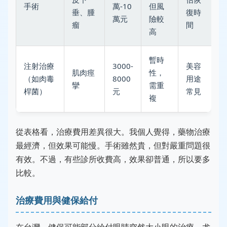
手術
萬-10
但風
垂、腫
復時
萬元
險較
瘤
間
高
暫時
注射治療
3000-
美容
肌肉痙
性，
（如肉毒
8000
用途
攣
需重
桿菌）
元
常見
複
從表格看，治療費用差異很大。我個人覺得，藥物治療
最經濟，但效果可能慢。手術雖然貴，但對嚴重問題很
有效。不過，有些診所收費高，效果卻普通，所以要多
比較。
治療費用與健保給付