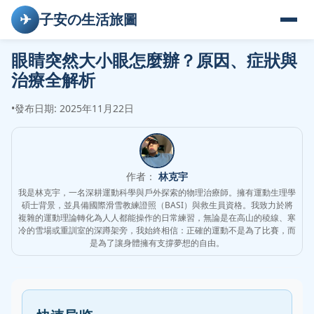
✈
子安の生活旅圖
眼睛突然大小眼怎麼辦？原因、症狀與
治療全解析
•
發布日期: 2025年11月22日
作者：
林克宇
我是林克宇，一名深耕運動科學與戶外探索的物理治療師。擁有運動生理學
碩士背景，並具備國際滑雪教練證照（BASI）與救生員資格。我致力於將
複雜的運動理論轉化為人人都能操作的日常練習，無論是在高山的稜線、寒
冷的雪場或重訓室的深蹲架旁，我始終相信：正確的運動不是為了比賽，而
是為了讓身體擁有支撐夢想的自由。