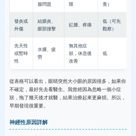
腺問題
限
查）
發炎或
結膜炎、
低（可先
紅腫、疼痛
外傷
眼部撞擊
觀察）
先天性
無其他症
水腫、疲
或暫時
狀，休息後
低
勞
性
改善
從表格可以看出，眼睛突然大小眼的原因很多，如果你
不確定，最好先去看醫生。我曾經因為忽略一個小症
狀，拖了幾天後才就醫，結果治療起來更麻煩。所以，
早期發現很重要。
神經性原因詳解