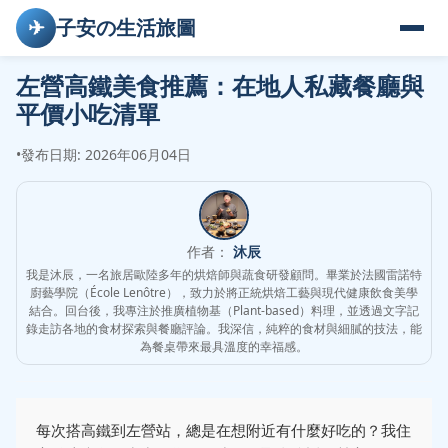
✈
子安の生活旅圖
左營高鐵美食推薦：在地人私藏餐廳與
平價小吃清單
•
發布日期: 2026年06月04日
作者：
沐辰
我是沐辰，一名旅居歐陸多年的烘焙師與蔬食研發顧問。畢業於法國雷諾特
廚藝學院（École Lenôtre），致力於將正統烘焙工藝與現代健康飲食美學
結合。回台後，我專注於推廣植物基（Plant-based）料理，並透過文字記
錄走訪各地的食材探索與餐廳評論。我深信，純粹的食材與細膩的技法，能
為餐桌帶來最具溫度的幸福感。
每次搭高鐵到左營站，總是在想附近有什麼好吃的？我住