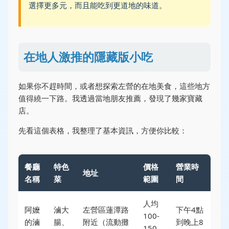
選擇更多元，而且能吃到更道地的味道。
在地人激推的隱藏版小吃
如果你不趕時間，或者想探索左營的在地美食，這些地方
值得繞一下路。我透過當地朋友推薦，發現了幾家寶藏
店。
先看這個表格，我整理了基本資訊，方便你比較：
餐廳
特色
價格
營業時
地址
名稱
菜
範圍
間
人均
阿嬤
滷大
左營區蓮潭路
下午4點
100-
的滷
腸、
附近（流動攤
到晚上8
150