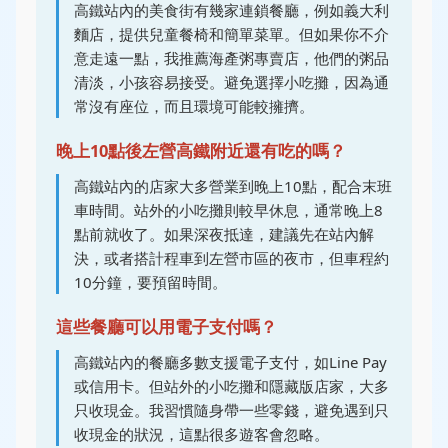
高鐵站內的美食街有幾家連鎖餐廳，例如義大利
麵店，提供兒童餐椅和簡單菜單。但如果你不介
意走遠一點，我推薦海產粥專賣店，他們的粥品
清淡，小孩容易接受。避免選擇小吃攤，因為通
常沒有座位，而且環境可能較擁擠。
晚上10點後左營高鐵附近還有吃的嗎？
高鐵站內的店家大多營業到晚上10點，配合末班
車時間。站外的小吃攤則較早休息，通常晚上8
點前就收了。如果深夜抵達，建議先在站內解
決，或者搭計程車到左營市區的夜市，但車程約
10分鐘，要預留時間。
這些餐廳可以用電子支付嗎？
高鐵站內的餐廳多數支援電子支付，如Line Pay
或信用卡。但站外的小吃攤和隱藏版店家，大多
只收現金。我習慣隨身帶一些零錢，避免遇到只
收現金的狀況，這點很多遊客會忽略。