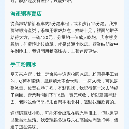
近。缺點是沒有座位，只能外帶。
海產粥專賣店
從高鐵站搭計程車約5分鐘車程，或者步行15分鐘。我推
薦鮮蝦海產粥，湯頭用蝦殼熬煮，鮮味十足，裡面的蝦子
給得大方。一碗120元，分量夠一個成人吃飽。店家態度
親切，但環境比較簡單，就是普通小吃店。營業時間從中
午到晚上，我避開用餐高峰去，上菜速度更快。
手工粉圓冰
夏天來左營，我一定會繞去這家粉圓冰店。粉圓是手工做
的，Q彈有嚼勁，黑糖糖水不會太甜。一杯50元，可以調
整冰量。位置在巷子裡，有點難找，我記得第一次去時繞
了兩圈。營業時間到下午6點，賣完就收，所以建議早點
去。老闆說他們堅持用台灣本地食材，這點我滿欣賞的。
這些隱藏版小吃，可能不會出現在觀光手冊上，但味道更
貼近當地生活。我發現很多遊客只在高鐵站周邊打轉，錯
過了這些美味。