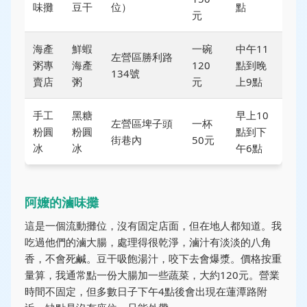
味攤
豆干
位）
點
元
海產
鮮蝦
一碗
中午11
左營區勝利路
粥專
海產
120
點到晚
134號
賣店
粥
元
上9點
手工
黑糖
早上10
左營區埤子頭
一杯
粉圓
粉圓
點到下
街巷內
50元
冰
冰
午6點
阿嬤的滷味攤
這是一個流動攤位，沒有固定店面，但在地人都知道。我
吃過他們的滷大腸，處理得很乾淨，滷汁有淡淡的八角
香，不會死鹹。豆干吸飽湯汁，咬下去會爆漿。價格按重
量算，我通常點一份大腸加一些蔬菜，大約120元。營業
時間不固定，但多數日子下午4點後會出現在蓮潭路附