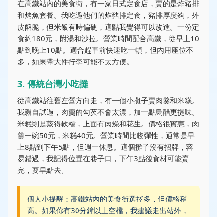
在高鐵站內的美食街，有一家日式定食店，賣的是炸豬排
和烤魚套餐。我吃過他們的炸豬排定食，豬排厚度夠，外
皮酥脆，但米飯有時偏硬，這點我覺得可以改進。一份定
食約180元，附湯和沙拉。營業時間配合高鐵，從早上10
點到晚上10點。適合趕車前快速吃一頓，但內用座位不
多，如果帶大件行李可能不太方便。
3. 傳統台灣小吃攤
從高鐵站往舊左營方向走，有一個小攤子賣肉羹和米糕。
我親自試過，肉羹的勾芡不會太濃，加一點烏醋更提味。
米糕則是蒸得軟糯，上面有肉燥和花生。價格很實惠，肉
羹一碗50元，米糕40元。營業時間比較彈性，通常是早
上8點到下午5點，但週一休息。這個攤子沒有招牌，容
易錯過，我記得位置在巷子口，下午3點後食材可能賣
完，要早點去。
個人小提醒：高鐵站內的美食街選擇多，但價格稍
高。如果你有30分鐘以上空檔，我建議走出站外，