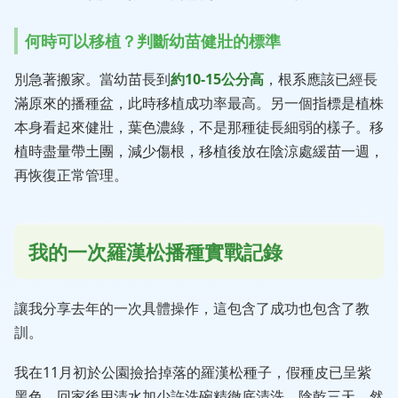
何時可以移植？判斷幼苗健壯的標準
別急著搬家。當幼苗長到
約10-15公分高
，根系應該已經長
滿原來的播種盆，此時移植成功率最高。另一個指標是植株
本身看起來健壯，葉色濃綠，不是那種徒長細弱的樣子。移
植時盡量帶土團，減少傷根，移植後放在陰涼處緩苗一週，
再恢復正常管理。
我的一次羅漢松播種實戰記錄
讓我分享去年的一次具體操作，這包含了成功也包含了教
訓。
我在11月初於公園撿拾掉落的羅漢松種子，假種皮已呈紫
黑色。回家後用清水加少許洗碗精徹底清洗，陰乾三天。然