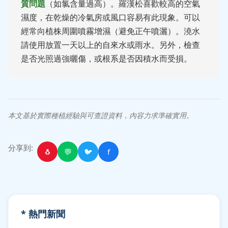
質問題
（如氯含量過高）。羅漢松喜歡較高的空氣
濕度，在乾燥的冷氣房或風口容易有此現象。可以
經常向植株周圍噴霧增濕（避免正午噴灑）。澆水
請使用放置一天以上的自來水或雨水。另外，檢查
是否光照過強曬傷，或根系是否因積水而受損。
本文基於實際種植經驗與可查證資料，內容力求準確實用。
分享到:
🐧
💬
🐦
f
* 熱門新聞