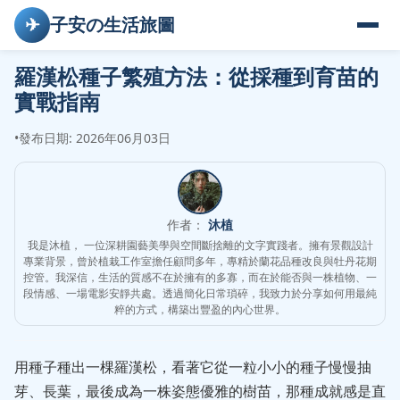
✈
子安の生活旅圖
羅漢松種子繁殖方法：從採種到育苗的
實戰指南
•
發布日期: 2026年06月03日
作者：
沐植
我是沐植， 一位深耕園藝美學與空間斷捨離的文字實踐者。擁有景觀設計
專業背景，曾於植栽工作室擔任顧問多年，專精於蘭花品種改良與牡丹花期
控管。我深信，生活的質感不在於擁有的多寡，而在於能否與一株植物、一
段情感、一場電影安靜共處。透過簡化日常瑣碎，我致力於分享如何用最純
粹的方式，構築出豐盈的內心世界。
用種子種出一棵羅漢松，看著它從一粒小小的種子慢慢抽
芽、長葉，最後成為一株姿態優雅的樹苗，那種成就感是直