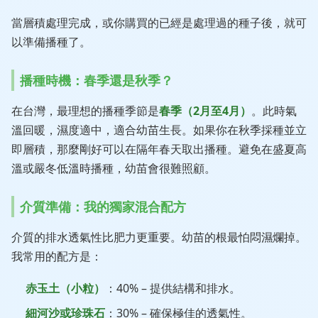
當層積處理完成，或你購買的已經是處理過的種子後，就可
以準備播種了。
播種時機：春季還是秋季？
在台灣，最理想的播種季節是
春季（2月至4月）
。此時氣
溫回暖，濕度適中，適合幼苗生長。如果你在秋季採種並立
即層積，那麼剛好可以在隔年春天取出播種。避免在盛夏高
溫或嚴冬低溫時播種，幼苗會很難照顧。
介質準備：我的獨家混合配方
介質的排水透氣性比肥力更重要。幼苗的根最怕悶濕爛掉。
我常用的配方是：
赤玉土（小粒）
：40% – 提供結構和排水。
細河沙或珍珠石
：30% – 確保極佳的透氣性。