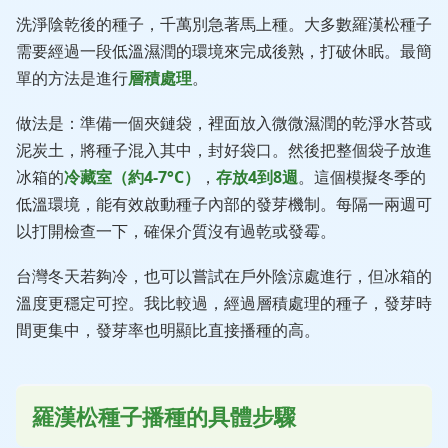
洗淨陰乾後的種子，千萬別急著馬上種。大多數羅漢松種子
需要經過一段低溫濕潤的環境來完成後熟，打破休眠。最簡
單的方法是進行
層積處理
。
做法是：準備一個夾鏈袋，裡面放入微微濕潤的乾淨水苔或
泥炭土，將種子混入其中，封好袋口。然後把整個袋子放進
冰箱的
冷藏室（約4-7°C）
，
存放4到8週
。這個模擬冬季的
低溫環境，能有效啟動種子內部的發芽機制。每隔一兩週可
以打開檢查一下，確保介質沒有過乾或發霉。
台灣冬天若夠冷，也可以嘗試在戶外陰涼處進行，但冰箱的
溫度更穩定可控。我比較過，經過層積處理的種子，發芽時
間更集中，發芽率也明顯比直接播種的高。
羅漢松種子播種的具體步驟