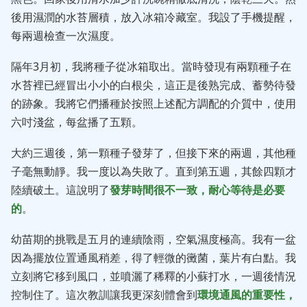
後用濕潤的水苔層積，放入冰箱冷藏室。我設了手機提醒，
每兩週檢查一次濕度。
隔年3月初，我將種子從冰箱取出。當時發現有兩顆種子在
水苔裡已經冒出小小的白根尖，這正是後熟完成、蓄勢待發
的跡象。我將它們播種於按照上述配方調配的介質中，使用
六吋淺盆，每盆播了五顆。
大約三週後，第一顆種子發芽了，但接下來的兩週，其他種
子毫無動靜。我一度以為失敗了。直到第五週，其餘四顆才
陸續破土。這說明了
發芽時間很不一致，耐心等待是必要
的
。
幼苗期的挑戰是五月的連續陰雨，空氣濕度極高。我有一盆
因為擺放位置通風稍差，得了輕微的黴菌，葉片有白點。我
立刻將它移到風口，並噴灑了稀釋的小蘇打水，一週後情況
控制住了。這次教訓讓我更深刻體會到
環境通風的重要性，