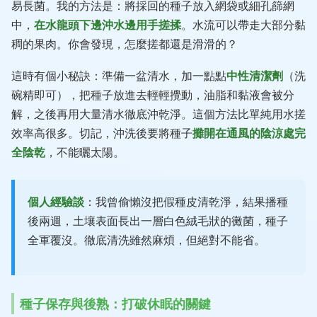
易長菌。我的方法是：將採回的種子放入網袋或細孔篩網
中，
在水龍頭下邊沖水邊用手搓揉
。水流可以帶走大部分黏
稠的果肉。你會發現，怎麼搓都還是滑滑的？
這時有個小秘訣：準備一盆清水，加一點點
中性清潔劑
（洗
碗精即可），把種子放進去輕輕攪動，油脂和黏液會被分
解，之後再用大量清水徹底沖乾淨。這個方法比單純用水搓
效率高很多。切記，沖洗後要將種子
攤開在通風的陰涼處完
全陰乾
，不能曬太陽。
個人經驗談
：我曾偷懶沒把假種皮清乾淨，結果播種
後兩週，土壤表面長出一層白色絨毛狀的黴菌，種子
全軍覆沒。徹底清洗雖然麻煩，但絕對不能省。
種子保存與後熟：打破休眠的關鍵