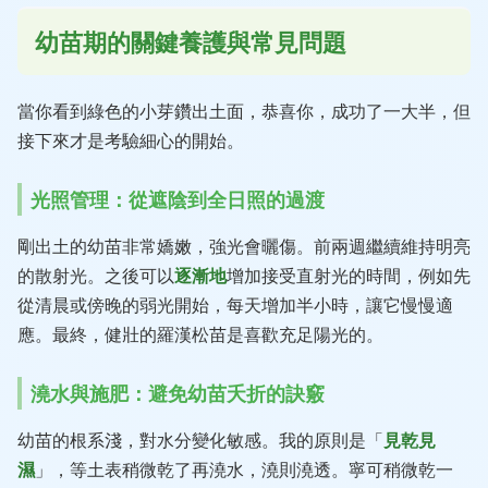
幼苗期的關鍵養護與常見問題
當你看到綠色的小芽鑽出土面，恭喜你，成功了一大半，但
接下來才是考驗細心的開始。
光照管理：從遮陰到全日照的過渡
剛出土的幼苗非常嬌嫩，強光會曬傷。前兩週繼續維持明亮
的散射光。之後可以
逐漸地
增加接受直射光的時間，例如先
從清晨或傍晚的弱光開始，每天增加半小時，讓它慢慢適
應。最終，健壯的羅漢松苗是喜歡充足陽光的。
澆水與施肥：避免幼苗夭折的訣竅
幼苗的根系淺，對水分變化敏感。我的原則是「
見乾見
濕
」，等土表稍微乾了再澆水，澆則澆透。寧可稍微乾一