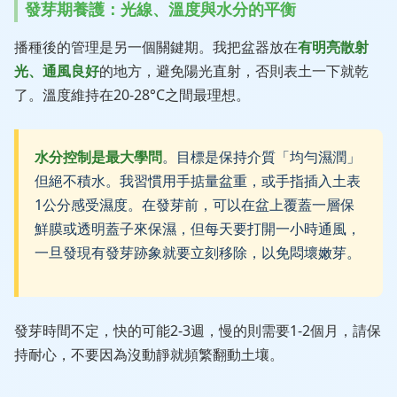
發芽期養護：光線、溫度與水分的平衡
播種後的管理是另一個關鍵期。我把盆器放在
有明亮散射
光、通風良好
的地方，避免陽光直射，否則表土一下就乾
了。溫度維持在20-28°C之間最理想。
水分控制是最大學問
。目標是保持介質「均勻濕潤」
但絕不積水。我習慣用手掂量盆重，或手指插入土表
1公分感受濕度。在發芽前，可以在盆上覆蓋一層保
鮮膜或透明蓋子來保濕，但每天要打開一小時通風，
一旦發現有發芽跡象就要立刻移除，以免悶壞嫩芽。
發芽時間不定，快的可能2-3週，慢的則需要1-2個月，請保
持耐心，不要因為沒動靜就頻繁翻動土壤。