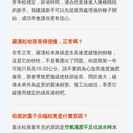
芽率較穩定，節省時間，適合想直接進入播種階段
的新手。我建議新手可以先從購買處理過的種子開
始，成功率會讓你更有信心。
羅漢松幼苗長得很慢，正常嗎？
非常正常。羅漢松本身就是生長速度緩慢的樹種，
這是它的特性，不是養護出了問題。幼苗期第一年
可能只長高10-20公分。請不要因為心急而過度施肥
催長，那會導致肥傷或使枝節徒長、間距過大，破
壞未來作為盆景的緊湊樹形。慢工出細活，享受它
緩慢而穩定的成長過程吧。
幼苗的葉子尖端枯黃是什麼原因？
葉尖枯黃最常見的原因是
空氣濕度不足
或
淡水時水