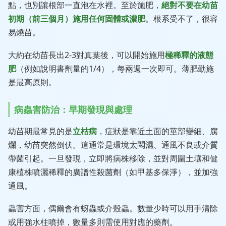
點，也別讓根部一直泡在水裡。至於施肥，
絕對不要在幼苗
初期（前三個月）施用任何固體或濃肥
。根系受不了，很容
易燒苗。
大約在幼苗長出2-3對真葉後，可以開始施用
極稀釋的液態
肥
（例如說明書劑量的1/4），每兩週一次即可。薄肥勤施
是最高原則。
病蟲害防治：早期發現與處理
幼苗期最常見的是
立枯病
，症狀是靠近土面的莖部變細、腐
爛，幼苗突然倒伏。這通常是環境太悶濕、通風不良或介質
帶菌引起。一旦發現，立即將病株移除，並對周圍土壤和健
康植株噴灑稀釋的廣譜性殺菌劑（如甲基多保淨），並加強
通風。
蟲害方面，偶爾會有蚜蟲或介殼蟲。數量少時可以用手清除
或用強水柱噴掉，數量多則需使用對應的藥劑。