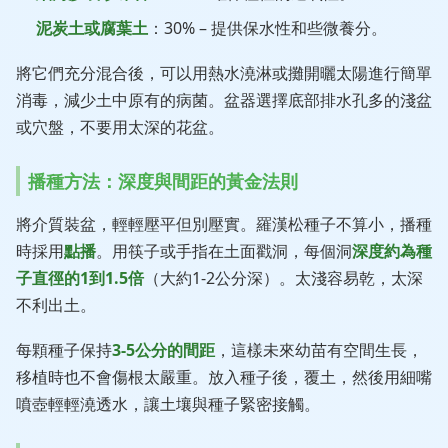
泥炭土或腐葉土
：30% – 提供保水性和些微養分。
將它們充分混合後，可以用熱水澆淋或攤開曬太陽進行簡單
消毒，減少土中原有的病菌。盆器選擇底部排水孔多的淺盆
或穴盤，不要用太深的花盆。
播種方法：深度與間距的黃金法則
將介質裝盆，輕輕壓平但別壓實。羅漢松種子不算小，播種
時採用
點播
。用筷子或手指在土面戳洞，每個洞
深度約為種
子直徑的1到1.5倍
（大約1-2公分深）。太淺容易乾，太深
不利出土。
每顆種子保持
3-5公分的間距
，這樣未來幼苗有空間生長，
移植時也不會傷根太嚴重。放入種子後，覆土，然後用細嘴
噴壺輕輕澆透水，讓土壤與種子緊密接觸。