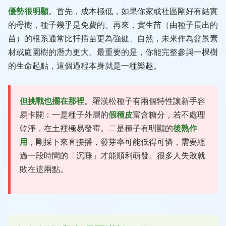
優勢很明顯
。首先，成本極低，如果你家或社區剛好有結實
的母樹，種子幾乎是免費的。再來，實生苗（由種子長出的
苗）的根系通常比扦插苗更為強健、自然，未來作為盆景素
材或庭園樹的潛力更大。最重要的是，你能完整參與一棵樹
的生命起點，這個過程本身就是一種樂趣。
但挑戰也擺在那裡
。羅漢松種子有兩個特性讓新手容
易卡關：一是種子外層的
假種皮
富含糖分，若不處理
乾淨，在土裡極易發霉。二是種子有明顯的
後熟作
用
，剛採下來直接播，發芽率可能低得可憐，需要經
過一段時間的「沉睡」才能順利萌發。很多人失敗就
敗在這兩點。