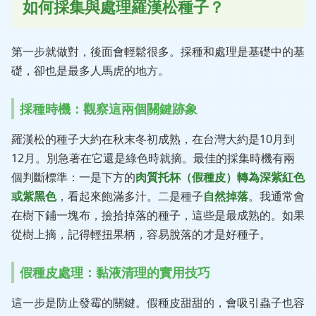
如何採集與處理羅漢松種子？
第一步就做對，後面會輕鬆很多。採種和處理是基礎中的基
礎，卻也是最多人馬虎的地方。
採種時機：觀察這兩個關鍵跡象
羅漢松的種子大約在秋末冬初成熟，在台灣大約是10月到
12月。別急著在它還是綠色時就摘。最佳的採集時機有兩
個判斷標準：一是下方的
肉質托杯（假種皮）轉為深紫紅色
或紫黑色
，看起來飽滿多汁。二是種子
自然掉落
。我通常會
在樹下鋪一塊布，撿拾掉落的種子，這些是最成熟的。如果
從樹上摘，記得輕扭果柄，容易脫落的才是好種子。
假種皮處理：黏液清理的實用技巧
這一步是防止發霉的關鍵。假種皮甜甜的，會吸引蟲子也容