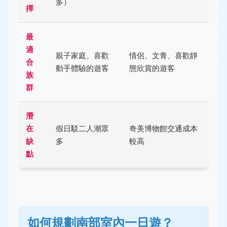
多）
擇
最
適
親子家庭、喜歡
情侶、文青、喜歡靜
合
動手體驗的遊客
態欣賞的遊客
族
群
潛
在
假日駁二人潮眾
奇美博物館交通成本
缺
多
較高
點
如何規劃南部室內一日遊？