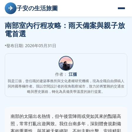
✈
子安の生活旅圖
南部室內行程攻略：雨天備案與親子放
電首選
•
發布日期: 2026年05月31日
作者：
江循
我是江循，曾任職於建築事務所與文化產權研究機構，現為全職自由撰稿人
與跨國專欄作者。我以空間設計者的視角觀察城市，致力於將繁雜的交通攻
略與歷史脈絡，轉化為具備美學溫度的旅行提案。
南部的太陽出名熱情，但午後雷陣雨或突如其來的豔陽高
照，常常打亂出遊興致。我住台南多年，深刻體會規劃備
案的重要性。與其被天氣綁架，不如主動出擊，安排精彩