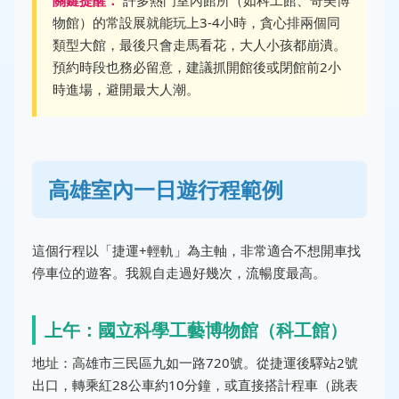
關鍵提醒：
許多熱門室內館所（如科工館、奇美博
物館）的常設展就能玩上3-4小時，貪心排兩個同
類型大館，最後只會走馬看花，大人小孩都崩潰。
預約時段也務必留意，建議抓開館後或閉館前2小
時進場，避開最大人潮。
高雄室內一日遊行程範例
這個行程以「捷運+輕軌」為主軸，非常適合不想開車找
停車位的遊客。我親自走過好幾次，流暢度最高。
上午：國立科學工藝博物館（科工館）
地址：高雄市三民區九如一路720號。從捷運後驛站2號
出口，轉乘紅28公車約10分鐘，或直接搭計程車（跳表