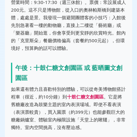
營業時間：9:30-17:30（週三休館）。票價：常設展成人
200元。這不只是博物館，從入口的奧林帕斯橋到建築本
體，處處是景。我發現一個避開團體客的小技巧：入館後
先別急著看一樓的動物廳，直接上二樓從「藝術廳」或
「樂器廳」開始逛，你會享受到更安靜的欣賞時光。館內
的「克里斯朵」餐廳價格偏高（套餐約500元起），但環
境好，預算夠的話可以體驗。
午後：十鼓仁糖文創園區 或 藍晒圖文創
園區
如果還有體力且喜歡特別的體驗，可以從奇美博物館搭計
程車（很近，約10分鐘）到
十鼓仁糖文創園區
。它是將
舊糖廠改造為鼓樂主題的室內表演場域。即使不看表演
（表演票較貴），買入園票（約399元）也能參觀巨大的
糖廠鍋爐室、體驗室內極限設施「天堂上的鞦韆」，非常
獨特。室內空間挑高，沒有壓迫感。