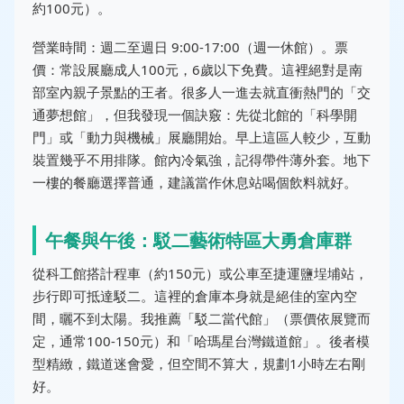
約100元）。
營業時間：週二至週日 9:00-17:00（週一休館）。票
價：常設展廳成人100元，6歲以下免費。這裡絕對是南
部室內親子景點的王者。很多人一進去就直衝熱門的「交
通夢想館」，但我發現一個訣竅：先從北館的「科學開
門」或「動力與機械」展廳開始。早上這區人較少，互動
裝置幾乎不用排隊。館內冷氣強，記得帶件薄外套。地下
一樓的餐廳選擇普通，建議當作休息站喝個飲料就好。
午餐與午後：駁二藝術特區大勇倉庫群
從科工館搭計程車（約150元）或公車至捷運鹽埕埔站，
步行即可抵達駁二。這裡的倉庫本身就是絕佳的室內空
間，曬不到太陽。我推薦「駁二當代館」（票價依展覽而
定，通常100-150元）和「哈瑪星台灣鐵道館」。後者模
型精緻，鐵道迷會愛，但空間不算大，規劃1小時左右剛
好。