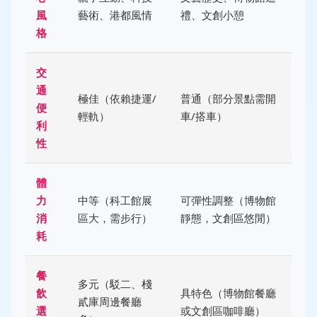
風
藝術、港都風情
禮、文創小憩
格
交
通
極佳（依賴捷運/
普通（部分景點需開
便
輕軌）
車/搭車）
利
性
體
力
中等（科工館展
可彈性調整（博物館
消
區大，需步行）
靜態，文創區悠閒）
耗
餐
多元（駁二、棧
飲
具特色（博物館餐廳
貳庫周邊餐廳
選
或文創區咖啡廳）