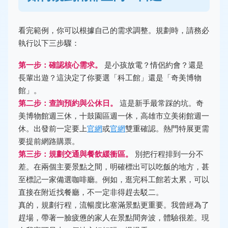
看完範例，你可以根據自己的需求調整。規劃時，請務必
執行以下三步驟：
第一步：確認核心需求。
是小孩放電？情侶約會？還是
長輩出遊？這決定了你要選「科工館」還是「奇美博物
館」。
第二步：查詢預約與公休日。
這是新手最常踩的坑。奇
美博物館週三休，十鼓園區週一休，高雄市立美術館週一
休。出發前一定要上
官網
或
官網
雙重確認。熱門特展更需
要提前網路購票。
第三步：規劃交通與餐飲緩衝區。
別把行程排到一分不
差。在兩個主要景點之間，明確標出可以吃飯的地方，甚
至標記一家備選咖啡廳。例如，逛完科工館若太累，可以
直接在附近找餐廳，不一定非得趕去駁二。
真的，規劃行程，流暢度比塞滿景點更重要。我曾經為了
趕場，帶著一臉疲憊的家人在景點間奔波，體驗很差。現