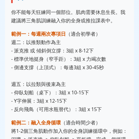
你不能每天狂練同一個部位。肌肉需要休息生長。我
建議將三角肌訓練融入你的全身或推拉課表中。
範例一：每週兩次專項日
（適合初學者）
週二：以推類動作為主
- 派克推 或 傾斜倒立撐：3組 x 8-12下
- 標準伏地挺身（窄手距）：3組 x 力竭次數
- 側邊支撐（上頂式）：每邊3組 x 30-45秒
週五：以拉類與後束為主
- 仰臥划船（桌下）：3組 x 10-15下
- Y字伸展：3組 x 12-15下
- 反向飛鳥（可用水瓶替代）：3組 x 15下
範例二：融入全身循環
（適合時間少者）
將1-2個三角肌動作加入你的全身訓練循環中，例如：