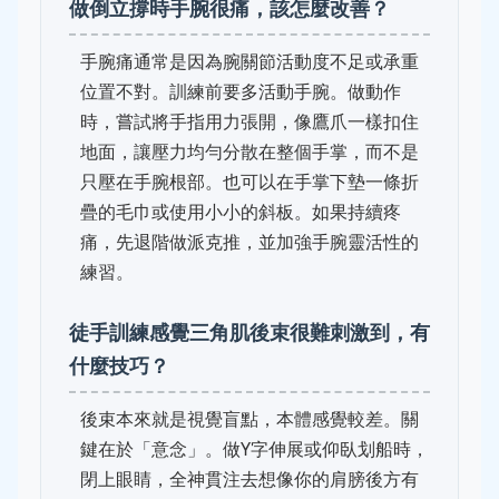
做倒立撐時手腕很痛，該怎麼改善？
手腕痛通常是因為腕關節活動度不足或承重
位置不對。訓練前要多活動手腕。做動作
時，嘗試將手指用力張開，像鷹爪一樣扣住
地面，讓壓力均勻分散在整個手掌，而不是
只壓在手腕根部。也可以在手掌下墊一條折
疊的毛巾或使用小小的斜板。如果持續疼
痛，先退階做派克推，並加強手腕靈活性的
練習。
徒手訓練感覺三角肌後束很難刺激到，有
什麼技巧？
後束本來就是視覺盲點，本體感覺較差。關
鍵在於「意念」。做Y字伸展或仰臥划船時，
閉上眼睛，全神貫注去想像你的肩膀後方有