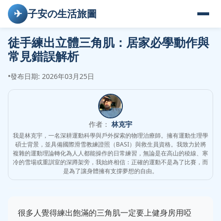
✈
子安の生活旅圖
徒手練出立體三角肌：居家必學動作與
常見錯誤解析
•
發布日期: 2026年03月25日
作者：
林克宇
我是林克宇，一名深耕運動科學與戶外探索的物理治療師。擁有運動生理學
碩士背景，並具備國際滑雪教練證照（BASI）與救生員資格。我致力於將
複雜的運動理論轉化為人人都能操作的日常練習，無論是在高山的稜線、寒
冷的雪場或重訓室的深蹲架旁，我始終相信：正確的運動不是為了比賽，而
是為了讓身體擁有支撐夢想的自由。
很多人覺得練出飽滿的三角肌一定要上健身房用啞