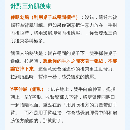
針對三角肌後束
仰臥划船（利用桌子或穩固橫桿）
：沒錯，這通常被
歸類為背肌訓練。但如果你刻意把注意力放在「手肘
向後拉時，將兩邊肩胛骨向後擠壓」，你會發現三角
肌後束參與極多。
我個人的秘訣是：躺在穩固的桌子下，雙手抓住桌子
邊緣。拉起時，
想像你的手肘之間夾著一張紙，不能
讓它掉下來
。這個意念會強迫你的後束更主動發力。
拉到頂點時，暫停一秒，感受後束的擠壓。
Y字伸展（俯臥）
：趴在地上，雙手向前伸直，拇指
朝上，呈Y字形。收緊臀部與下背，將雙臂連同胸口
一起抬離地面。重點在於「用肩膀後方的力量帶動手
臂」，而不是用手臂猛抬。你會感覺肩胛骨中間和肩
膀後方酸酸的，那就對了。