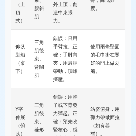
束、
撐，降低難
（上
外上頂，創
腹斜
度。
頂
造中束張
肌
式）
力。
錯誤：只用
三角
仰臥
手臂拉。正
使用兩條堅固
肌後
划船
確：手肘內
的毛巾掛在關
束、
（桌
夾，用肩胛
好的門上做划
背闊
下）
帶動，頂峰
船。
肌
擠壓。
錯誤：用脖
三角
子或下背發
Y字
站姿俯身，用
肌後
力彈起。正
伸展
彈力帶做面拉
束、
確：預先收
（俯
（如有器
菱形
緊核心，感
臥）
材）。