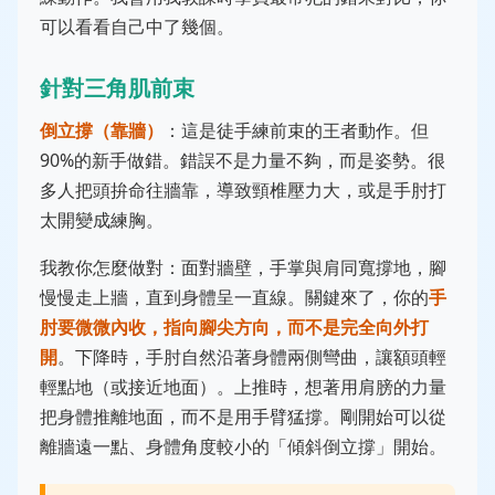
可以看看自己中了幾個。
針對三角肌前束
倒立撐（靠牆）
：這是徒手練前束的王者動作。但
90%的新手做錯。錯誤不是力量不夠，而是姿勢。很
多人把頭拚命往牆靠，導致頸椎壓力大，或是手肘打
太開變成練胸。
我教你怎麼做對：面對牆壁，手掌與肩同寬撐地，腳
慢慢走上牆，直到身體呈一直線。關鍵來了，你的
手
肘要微微內收，指向腳尖方向，而不是完全向外打
開
。下降時，手肘自然沿著身體兩側彎曲，讓額頭輕
輕點地（或接近地面）。上推時，想著用肩膀的力量
把身體推離地面，而不是用手臂猛撐。剛開始可以從
離牆遠一點、身體角度較小的「傾斜倒立撐」開始。