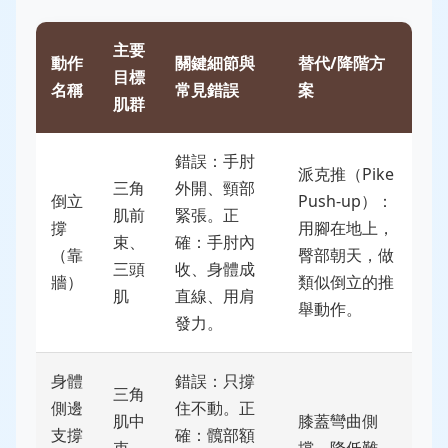
主要
動作
關鍵細節與
替代/降階方
目標
名稱
常見錯誤
案
肌群
錯誤：手肘
派克推（Pike
三角
外開、頸部
倒立
Push-up）：
肌前
緊張。正
撐
用腳在地上，
束、
確：手肘內
（靠
臀部朝天，做
三頭
收、身體成
牆）
類似倒立的推
肌
直線、用肩
舉動作。
發力。
身體
錯誤：只撐
三角
側邊
住不動。正
肌中
膝蓋彎曲側
支撐
確：髖部額