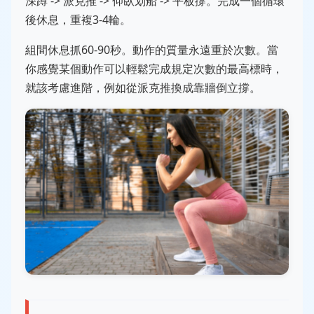
深蹲 -> 派克推 -> 仰臥划船 -> 平板撐。完成一個循環
後休息，重複3-4輪。
組間休息抓60-90秒。動作的質量永遠重於次數。當
你感覺某個動作可以輕鬆完成規定次數的最高標時，
就該考慮進階，例如從派克推換成靠牆倒立撐。