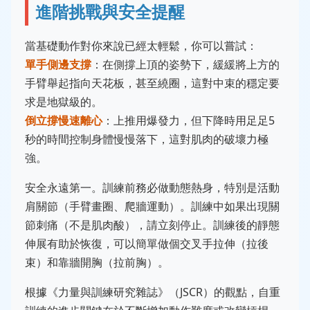
進階挑戰與安全提醒
當基礎動作對你來說已經太輕鬆，你可以嘗試：
單手側邊支撐
：在側撐上頂的姿勢下，緩緩將上方的
手臂舉起指向天花板，甚至繞圈，這對中束的穩定要
求是地獄級的。
倒立撐慢速離心
：上推用爆發力，但下降時用足足5
秒的時間控制身體慢慢落下，這對肌肉的破壞力極
強。
安全永遠第一。訓練前務必做動態熱身，特別是活動
肩關節（手臂畫圈、爬牆運動）。訓練中如果出現關
節刺痛（不是肌肉酸），請立刻停止。訓練後的靜態
伸展有助於恢復，可以簡單做個交叉手拉伸（拉後
束）和靠牆開胸（拉前胸）。
根據《力量與訓練研究雜誌》（JSCR）的觀點，自重