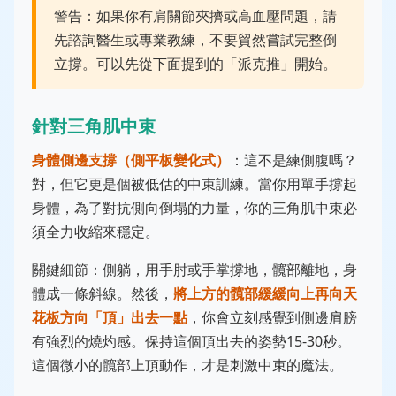
警告：如果你有肩關節夾擠或高血壓問題，請
先諮詢醫生或專業教練，不要貿然嘗試完整倒
立撐。可以先從下面提到的「派克推」開始。
針對三角肌中束
身體側邊支撐（側平板變化式）
：這不是練側腹嗎？
對，但它更是個被低估的中束訓練。當你用單手撐起
身體，為了對抗側向倒塌的力量，你的三角肌中束必
須全力收縮來穩定。
關鍵細節：側躺，用手肘或手掌撐地，髖部離地，身
體成一條斜線。然後，
將上方的髖部緩緩向上再向天
花板方向「頂」出去一點
，你會立刻感覺到側邊肩膀
有強烈的燒灼感。保持這個頂出去的姿勢15-30秒。
這個微小的髖部上頂動作，才是刺激中束的魔法。