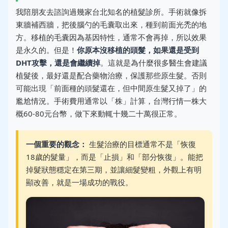
我陪朋友去諮詢過幾家台北知名的植髮診所。手術就像拆
東牆補西牆，把後腦勺的毛囊取出來，種到前面光禿的地
方。移植的毛囊因為基因特性，通常不會再掉，所以效果
是永久的。但是！
你原本沒移植的頭髮，如果還是受到
DHT攻擊，還是會繼續掉
。這就是為什麼很多醫生會建議
植髮後，最好還是配合藥物治療，保護那些原生髮。否則
可能出現「前面種的頭髮還在，但中間原生髮又掉了」的
尷尬情況。手術費用通常以「株」計算，台灣行情一株大
概60-80元台幣，做下來動輒十幾二十萬很正常。
一個重要的觀念：
生髮治療的目標通常不是「恢復
18歲的髮量」，而是「止損」和「部分恢復」。能把
掉髮狀態穩定在第三期，並讓細髮變粗，外觀上有明
顯改善，就是一場成功的戰役。