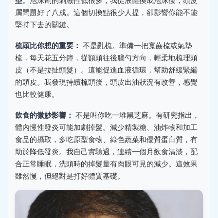
型
。泡沫劑的刺激性低很多，我從液體換成泡沫後，頭皮
屑問題好了八成。這個切換點很少人提，卻影響你能不能
堅持下去的關鍵。
梳頭比你想的重要：
不是亂梳。準備一把寬齒梳或氣墊
梳，每天花五分鐘，從額頭往後腦勺方向，輕柔地梳理頭
皮（不是拉扯頭髮）。這能促進血液循環，幫助舒緩緊繃
的頭皮。我發現持續梳頭後，頭皮出油狀況有改善，感覺
也比較健康。
飲食的微妙影響：
不是叫你吃一堆黑芝麻。有研究指出，
體內慢性發炎可能加劇掉髮。減少精製糖、油炸物和加工
食品的攝取，多吃原型食物、綠色蔬菜和優質蛋白質，有
助於降低發炎。我自己實驗過，連續一個月飲食清淡，配
合正常睡眠，洗頭時的掉髮量有肉眼可見的減少。這效果
雖然慢，但絕對是打好體質基礎。