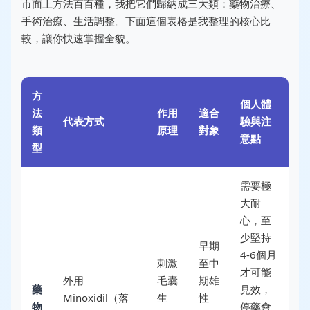
市面上方法百百種，我把它們歸納成三大類：藥物治療、
手術治療、生活調整。下面這個表格是我整理的核心比
較，讓你快速掌握全貌。
方
個人體
法
作用
適合
代表方式
驗與注
類
原理
對象
意點
型
需要極
大耐
心，至
少堅持
早期
4-6個月
刺激
至中
才可能
外用
毛囊
期雄
藥
見效，
Minoxidil（落
生
性
物
停藥會