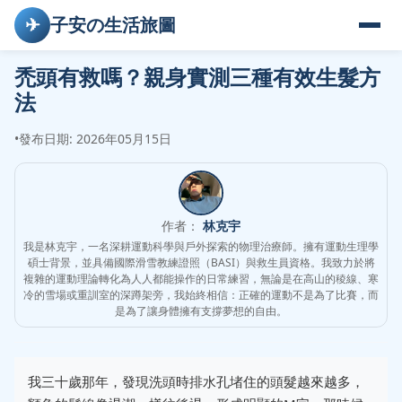
✈
子安の生活旅圖
禿頭有救嗎？親身實測三種有效生髮方
法
•
發布日期: 2026年05月15日
作者：
林克宇
我是林克宇，一名深耕運動科學與戶外探索的物理治療師。擁有運動生理學
碩士背景，並具備國際滑雪教練證照（BASI）與救生員資格。我致力於將
複雜的運動理論轉化為人人都能操作的日常練習，無論是在高山的稜線、寒
冷的雪場或重訓室的深蹲架旁，我始終相信：正確的運動不是為了比賽，而
是為了讓身體擁有支撐夢想的自由。
我三十歲那年，發現洗頭時排水孔堵住的頭髮越來越多，