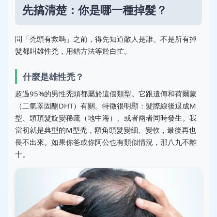
先搞清楚：你是哪一種掉髮？
問「禿頭有救嗎」之前，得先知道敵人是誰。不是所有掉
髮都叫雄性禿，用錯方法等於白忙。
什麼是雄性禿？
超過95%的男性禿頭都屬於這個類型。它跟遺傳和荷爾蒙
（二氫睪固酮DHT）有關。特徵很明顯：髮際線後退成M
型、頭頂髮旋變稀疏（地中海）、或者兩者同時發生。我
當初就是典型的M型禿，額角頭髮變細、變軟，最後再也
長不出來。如果你爸或你阿公也有類似情況，那八九不離
十。