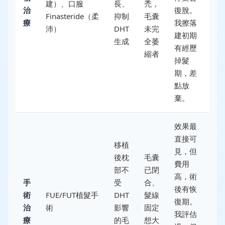
建）、口服
長、
禿，
治
復脫。
Finasteride（柔
抑制
毛囊
療
我擦落
沛）
DHT
未完
建初期
生成
全萎
有經歷
縮者
掉髮
期，差
點放
棄。
效果最
直接可
移植
見，但
後枕
毛囊
費用
部不
已閉
高，術
手
受
合、
後有恢
術
FUE/FUT植髮手
DHT
髮線
復期。
治
術
影響
固定
我評估
療
的毛
想大