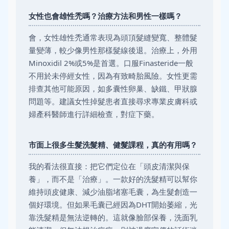
女性也會雄性禿嗎？治療方法和男性一樣嗎？
會，女性雄性禿通常表現為頭頂髮縫變寬、整體髮
量變薄，較少像男性那樣髮線後退。治療上，外用
Minoxidil 2%或5%是首選。口服Finasteride一般
不用於未停經女性，因為有致畸胎風險。女性更需
排查其他可能原因，如多囊性卵巢、缺鐵、甲狀腺
問題等。建議女性掉髮患者直接尋求專業皮膚科或
婦產科醫師進行詳細檢查，對症下藥。
市面上很多生髮洗髮精、健髮課程，真的有用嗎？
我的看法很直接：把它們定位在「頭皮清潔與保
養」，而不是「治療」。一款好的洗髮精可以幫你
維持頭皮健康、減少油脂堵塞毛囊，為生髮創造一
個好環境。但如果毛囊已經因為DHT開始萎縮，光
靠洗髮精是無法逆轉的。這就像臉部保養，洗面乳