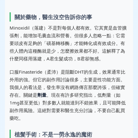
關於藥物，醫生沒空告訴你的事
Minoxidil（落建）不是對每個人都有效。它其實是血管擴
張劑，能增加毛囊血流和營養。但很多人忽略一點：它需
要頭皮有足夠的「磺基轉移酶」才能轉化成有效成分。有
些人體內這種酶就是少，怎麼擦效果都不好。這解釋了為
什麼同樣用落建，A君生髮成功，B君卻無感。
口服Finasteride（柔沛）是阻斷DHT的生成，效果通常比
外用的強。但它的副作用討論很多，主要是性功能方面。
我個人的看法是，發生率沒有網路傳言那麼誇張，但確實
存在。關鍵是
劑量
。現在有許多研究指出，低劑量（如
1mg甚至更低）對多數人就能達到不錯效果，且可能降低
副作用風險。這絕對需要和醫生充分討論，不要自己亂買
藥吃。
植髮手術：不是一勞永逸的魔術