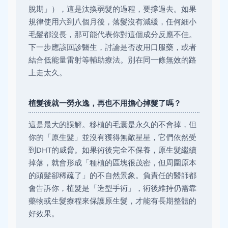
脫期」），這是汰換弱髮的過程，要撐過去。如果
規律使用六到八個月後，落髮沒有減緩，任何細小
毛髮都沒長，那可能代表你對這個成分反應不佳。
下一步應該回診醫生，討論是否改用口服藥，或者
結合低能量雷射等輔助療法。別在同一條無效的路
上走太久。
植髮後就一勞永逸，再也不用擔心掉髮了嗎？
這是最大的誤解。移植的毛囊是永久的不會掉，但
你的「原生髮」並沒有獲得無敵星星，它們依然受
到DHT的威脅。如果術後完全不保養，原生髮繼續
掉落，就會形成「種植的區塊很茂密，但周圍原本
的頭髮卻稀疏了」的不自然景象。負責任的醫師都
會告訴你，植髮是「造型手術」，術後維持仍需靠
藥物或生髮療程來保護原生髮，才能有長期整體的
好效果。