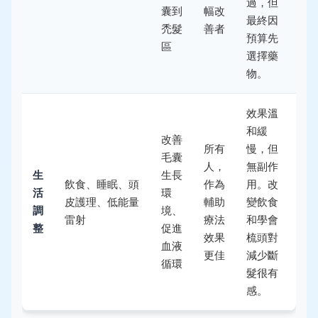
過，但
囊到
幅改
最終因
禿髮
善者
預算先
區
選擇藥
物。
效果溫
和緩
改善
所有
慢，但
毛囊
人，
無副作
生
生長
飲食、睡眠、頭
作為
用。改
活
環
皮護理、低能量
輔助
變飲食
調
境、
雷射
療法
和學會
整
促進
效果
梳頭對
血液
更佳
減少斷
循環
髮很有
感。