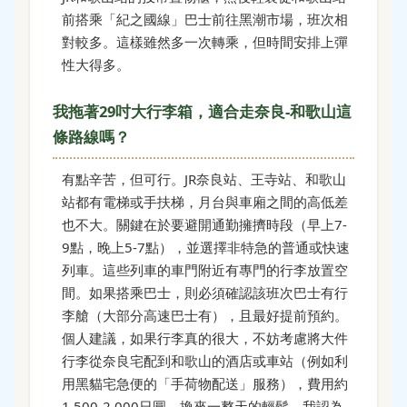
前搭乘「紀之國線」巴士前往黑潮市場，班次相
對較多。這樣雖然多一次轉乘，但時間安排上彈
性大得多。
我拖著29吋大行李箱，適合走奈良-和歌山這
條路線嗎？
有點辛苦，但可行。JR奈良站、王寺站、和歌山
站都有電梯或手扶梯，月台與車廂之間的高低差
也不大。關鍵在於要避開通勤擁擠時段（早上7-
9點，晚上5-7點），並選擇非特急的普通或快速
列車。這些列車的車門附近有專門的行李放置空
間。如果搭乘巴士，則必須確認該班次巴士有行
李艙（大部分高速巴士有），且最好提前預約。
個人建議，如果行李真的很大，不妨考慮將大件
行李從奈良宅配到和歌山的酒店或車站（例如利
用黑貓宅急便的「手荷物配送」服務），費用約
1,500-2,000日圓，換來一整天的輕鬆，我認為