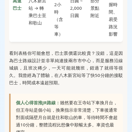
高速
八木新宮
日圓 ~
部分
2小
握時
巴士
站 → 轉
2,000
景點
時
間、
乘巴士至
日圓
附近
（含
易受
和歌山
等
路況
車）
影響
看到表格你可能會想，巴士票價還比較貴？沒錯，這是因
為巴士路線設計並非單純連接兩市市中心，而是服務沿線
城鎮，且班次稀少，一天可能就幾班，錯過了就得等很
久。我曾經為了體驗，在八木新宮站等了快50分鐘的接駁
巴士，時間成本遠超預期。
個人心得首推JR路線：
雖然要在王寺站下車換月台，
但王寺站是個小站，換乘指示非常清楚，下車後通常
對面或隔壁月台就是往和歌山的車，等待時間不會超
過10分鐘，整體流程比想像中順暢太多。車資也最