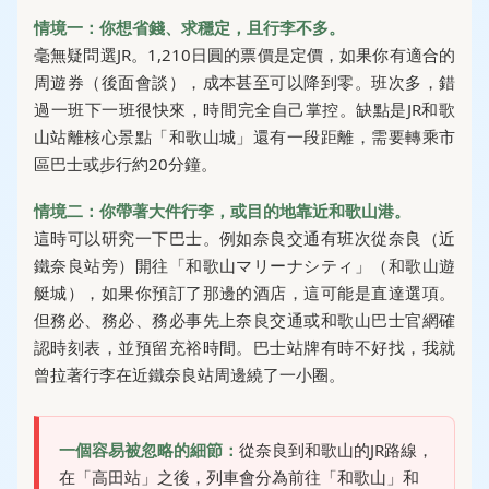
情境一：你想省錢、求穩定，且行李不多。
毫無疑問選JR。1,210日圓的票價是定價，如果你有適合的
周遊券（後面會談），成本甚至可以降到零。班次多，錯
過一班下一班很快來，時間完全自己掌控。缺點是JR和歌
山站離核心景點「和歌山城」還有一段距離，需要轉乘市
區巴士或步行約20分鐘。
情境二：你帶著大件行李，或目的地靠近和歌山港。
這時可以研究一下巴士。例如奈良交通有班次從奈良（近
鐵奈良站旁）開往「和歌山マリーナシティ」（和歌山遊
艇城），如果你預訂了那邊的酒店，這可能是直達選項。
但務必、務必、務必事先上奈良交通或和歌山巴士官網確
認時刻表，並預留充裕時間。巴士站牌有時不好找，我就
曾拉著行李在近鐵奈良站周邊繞了一小圈。
一個容易被忽略的細節：
從奈良到和歌山的JR路線，
在「高田站」之後，列車會分為前往「和歌山」和