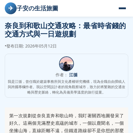
✈
子安の生活旅圖
奈良到和歌山交通攻略：最省時省錢的
交通方式與一日遊規劃
•
發布日期: 2026年05月12日
作者：
江循
我是江循，曾任職於建築事務所與文化產權研究機構，現為全職自由撰稿人
與跨國專欄作者。我以空間設計者的視角觀察城市，致力於將繁雜的交通攻
略與歷史脈絡，轉化為具備美學溫度的旅行提案。
第一次規劃從奈良直奔和歌山時，我盯著關西地圖發呆了
好久。這兩個充滿歷史底蘊的城市，一個以鹿聞名，一個
坐擁山海，直線距離不遠，但鐵道路線卻不是你想的那麼