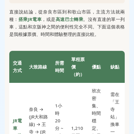
直接說結論，從奈良市區到和歌山市區，主流方法就兩
種：
搭乘JR電車
，或是
高速巴士轉乘
。沒有直達的單一列
車，這點和京阪神之間的便利性完全不同。下面這個表格
是我根據票價、時間和體驗整理的直接比較。
單程票
交通
所需
大致路線
價
優點
缺點
方式
時間
（約）
班次
需在
密
「王
1小
集、
奈良 →
寺
時
時間
(JR大和路
站」
JR電
20
穩
線) → 王
換車
車
分 ~
1,210
定、
寺 → (JR
一