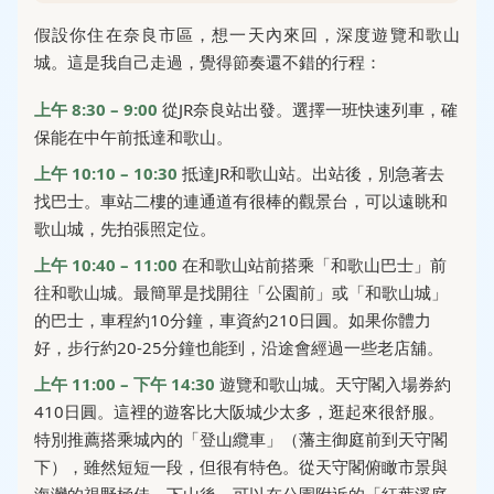
假設你住在奈良市區，想一天內來回，深度遊覽和歌山
城。這是我自己走過，覺得節奏還不錯的行程：
上午 8:30 – 9:00
從JR奈良站出發。選擇一班快速列車，確
保能在中午前抵達和歌山。
上午 10:10 – 10:30
抵達JR和歌山站。出站後，別急著去
找巴士。車站二樓的連通道有很棒的觀景台，可以遠眺和
歌山城，先拍張照定位。
上午 10:40 – 11:00
在和歌山站前搭乘「和歌山巴士」前
往和歌山城。最簡單是找開往「公園前」或「和歌山城」
的巴士，車程約10分鐘，車資約210日圓。如果你體力
好，步行約20-25分鐘也能到，沿途會經過一些老店舖。
上午 11:00 – 下午 14:30
遊覽和歌山城。天守閣入場券約
410日圓。這裡的遊客比大阪城少太多，逛起來很舒服。
特別推薦搭乘城內的「登山纜車」（藩主御庭前到天守閣
下），雖然短短一段，但很有特色。從天守閣俯瞰市景與
海灣的視野極佳。下山後，可以在公園附近的「紅葉溪庭