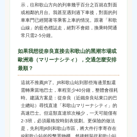
示，往和歌山方向的列車幾乎百分之百就在對面
或相鄰的月台。我甚至遇到過下車後，對面的列
車車門已經開著等乘客上車的情況。跟著「和歌
山線」的藍色標誌走，絕對不會錯，換乘時間通
常只需2-5分鐘。
如果我想從奈良直接去和歌山的黑潮市場或
歐洲港（マリーナシティ），交通怎麼安排
最順？
這就不推薦JR了。JR和歌山站到那些海邊景點還
需轉乘當地巴士，車程至少40分鐘，整體會很耗
時。建議方案是：從奈良（近鐵奈良站東口的巴
士總站）尋找直達「和歌山マリーナシティ」的
高速巴士。但這類直達班次極少，一天可能僅有
2-3班，必須嚴格按時刻表規劃。更保險的做法
是，先利用JR到和歌山市區，將大件行李寄存在
JR和歌山站的投幣置物櫃，然後輕裝從和歌山站