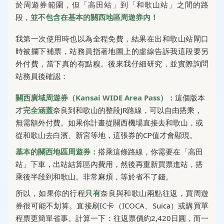
於周遊券範圍，但「高田站」到「和歌山站」之間的路
段，
並不包含在基本的關西地區周遊券內！
我第一次使用時也以為全程免費，結果在出和歌山站閘口
時被攔下補票，站務員指著地圖上的虛線告訴我這段要另
外付費，當下真的有點糗。後來我仔細研究，並實際詢問
站務員後確認：
關西廣域周遊券（Kansai WIDE Area Pass）：
這個版本
才
完全涵蓋
奈良到和歌山的整段JR路線，可以自由搭乘，
無需額外付費。如果你計畫從關西機場直接去和歌山，或
從和歌山去白濱、新宮等地，這張券的CP值才會顯現。
基本的關西地區周遊券：
搭乘這條路線，你需要在「高田
站」下車，出站結算區內費用，然後再重新買票進站，搭
乘後半段到和歌山。非常麻煩，等於省不了錢。
所以，如果你的行程
只有
奈良與和歌山兩點往返，買周遊
券很可能不划算。直接刷IC卡（ICOCA、Suica）或購買單
程票更簡單省事。計算一下：往返票價約2,420日圓，而一