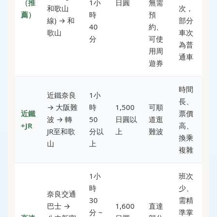
（推
1小
日圓
無需
和歌山
次，
薦）
時
預
線) → 和
部分
40
約、
歌山
車次
分
可使
為普
用周
通車
遊券
時間
近鐵奈良
1小
長、
→ 大阪難
時
1,500
可順
近鐵
票價
波 → 轉
50
日圓以
道逛
+JR
高、
JR至和歌
分以
上
難波
換乘
山
上
複雜
1小
班次
時
少、
奈良交通
30
需精
巴士 →
1,600
直達
分 ~
準掌