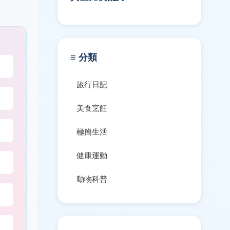
≡ 分類
旅行日記
美食烹飪
極簡生活
健康運動
動物科普