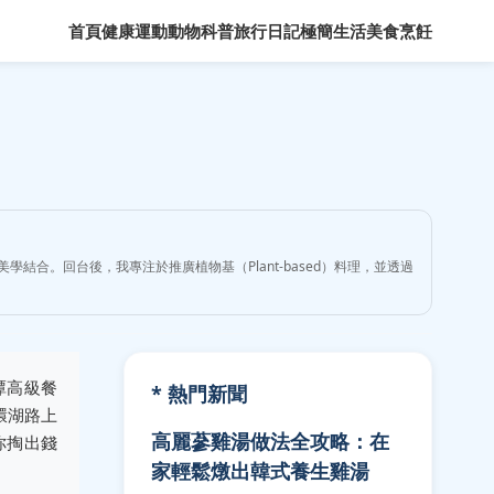
首頁
健康運動
動物科普
旅行日記
極簡生活
美食烹飪
學結合。回台後，我專注於推廣植物基（Plant-based）料理，並透過
潭高級餐
* 熱門新聞
環湖路上
高麗蔘雞湯做法全攻略：在
你掏出錢
家輕鬆燉出韓式養生雞湯