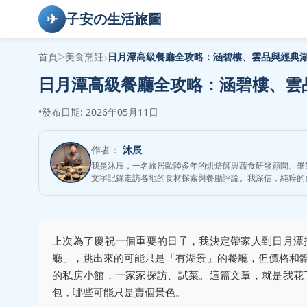
✈
子安の生活旅圖
>
›
首頁
美食烹飪
日月潭高級餐廳全攻略：涵碧樓、雲品與經典
日月潭高級餐廳全攻略：涵碧樓、雲
•
發布日期: 2026年05月11日
作者：
沐辰
我是沐辰，一名旅居歐陸多年的烘焙師與蔬食研發顧問。畢業於法
文字記錄走訪各地的食材探索與餐廳評論。我深信，純粹的
上次為了慶祝一個重要的日子，我決定帶家人到日月潭
廳」，跳出來的可能只是「有湖景」的餐廳，但價格和
的私房小館，一家家探訪、試菜。這篇文章，就是我花
包，哪些可能只是賣個景色。