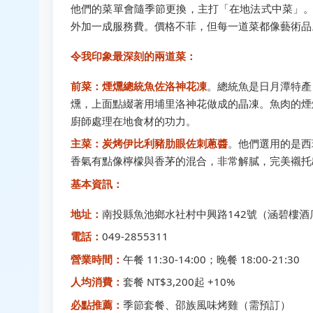
他們的菜單會隨季節更換，主打「在地法式中菜」。我
外加一成服務費。價格不菲，但每一道菜都像藝術品
令我印象最深刻的兩道菜：
前菜：煙燻總統魚佐洛神花凍
。總統魚是日月潭特產
燻，上面點綴著用埔里洛神花做成的晶凍。魚肉的煙
廚師處理在地食材的功力。
主菜：炭烤伊比利豬肋眼佐刺蔥醬
。他們選用的是西
香氣有點像檸檬與香茅的混合，非常解膩，完美襯托
基本資訊：
地址：
南投縣魚池鄉水社村中興路142號（涵碧樓酒
電話：
049-2855311
營業時間：
午餐 11:30-14:00；晚餐 18:00-21:30
人均消費：
套餐 NT$3,200起 +10%
必點推薦：
季節套餐、邵族風味烤雞（需預訂）