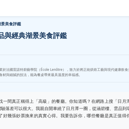
湖景美食評鑑
品與經典湖景美食評鑑
國雷諾特廚藝學院（École Lenôtre），致力於將正統烘焙工藝與現代健康飲食美
食材與細膩的技法，能為餐桌帶來最具溫度的幸福感。
找一間真正稱得上「高級」的餐廳。你知道嗎？在網路上搜「日月
體驗落差可以很大。我親自開車繞了日月潭一圈，從涵碧樓、雲品到
了好幾張鈔票換來的真實心得。我要告訴你，哪些餐廳是真正值得