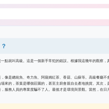
」？
貴一點就叫高級。這是一個新手常犯的錯誤。根據我這幾年的觀察，
產，像是總統魚、奇力魚、阿薩姆紅茶、香菇、山蘇等。高級餐廳不
漁場來的，茶葉是哪個莊園的，甚至主廚會親自去產地挑貨。其次，
奏，服務人員的專業度騙不了人。最後才是環境與景觀。當然，在日