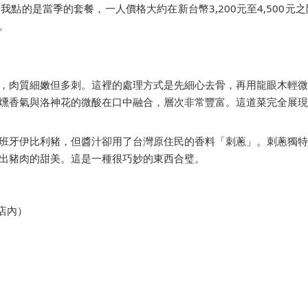
點的是當季的套餐，一人價格大約在新台幣3,200元至4,500元之
。
，肉質細嫩但多刺。這裡的處理方式是先細心去骨，再用龍眼木輕微
燻香氣與洛神花的微酸在口中融合，層次非常豐富。這道菜完全展現
班牙伊比利豬，但醬汁卻用了台灣原住民的香料「刺蔥」。刺蔥獨特
出豬肉的甜美。這是一種很巧妙的東西合璧。
店內）