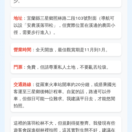
少。
地址
：宜蘭縣三星鄉照林路二段103號對面（導航可
以設「安農溪落羽松」，但實際位置在溪邊的農田小
徑，需要步行進入）。
營業時間
：全天開放，最佳觀賞期是11月到1月。
門票
：免費，但請尊重私人土地，不要亂丟垃圾。
交通路線
：從羅東火車站開車約20分鐘，或搭乘國光
客運至三星鄉後轉計程車。自駕的話，路邊可以停
車，但假日可能一位難求。我建議平日去，才能悠閒
拍照。
這裡的落羽松林不大，但規劃得挺整齊。我發現有些
遊客會踩進樹林裡拍照，這其實對生態不好，建議在