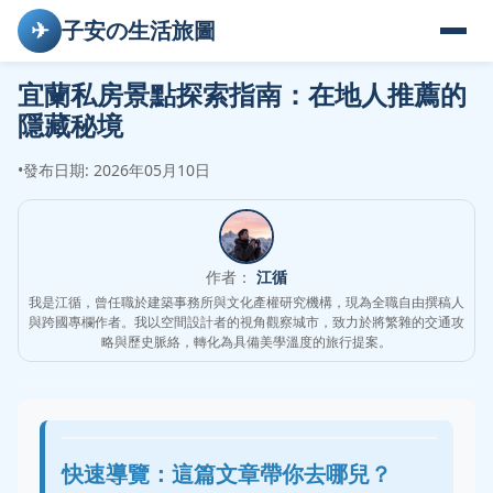
✈
子安の生活旅圖
宜蘭私房景點探索指南：在地人推薦的
隱藏秘境
•
發布日期: 2026年05月10日
作者：
江循
我是江循，曾任職於建築事務所與文化產權研究機構，現為全職自由撰稿人
與跨國專欄作者。我以空間設計者的視角觀察城市，致力於將繁雜的交通攻
略與歷史脈絡，轉化為具備美學溫度的旅行提案。
快速導覽：這篇文章帶你去哪兒？