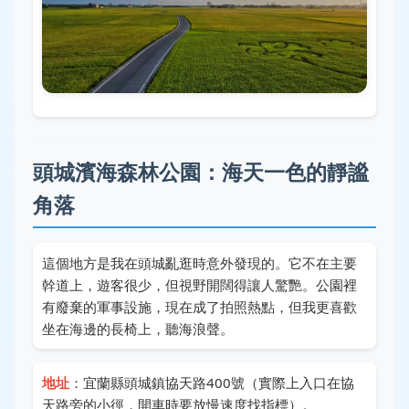
頭城濱海森林公園：海天一色的靜謐
角落
這個地方是我在頭城亂逛時意外發現的。它不在主要
幹道上，遊客很少，但視野開闊得讓人驚艷。公園裡
有廢棄的軍事設施，現在成了拍照熱點，但我更喜歡
坐在海邊的長椅上，聽海浪聲。
地址
：宜蘭縣頭城鎮協天路400號（實際上入口在協
天路旁的小徑，開車時要放慢速度找指標）。