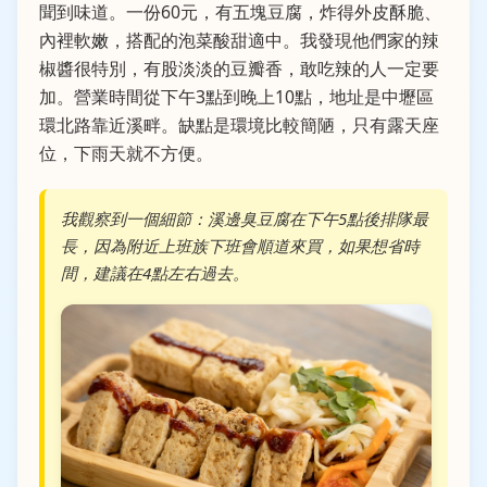
聞到味道。一份60元，有五塊豆腐，炸得外皮酥脆、
內裡軟嫩，搭配的泡菜酸甜適中。我發現他們家的辣
椒醬很特別，有股淡淡的豆瓣香，敢吃辣的人一定要
加。營業時間從下午3點到晚上10點，地址是中壢區
環北路靠近溪畔。缺點是環境比較簡陋，只有露天座
位，下雨天就不方便。
我觀察到一個細節：溪邊臭豆腐在下午5點後排隊最
長，因為附近上班族下班會順道來買，如果想省時
間，建議在4點左右過去。