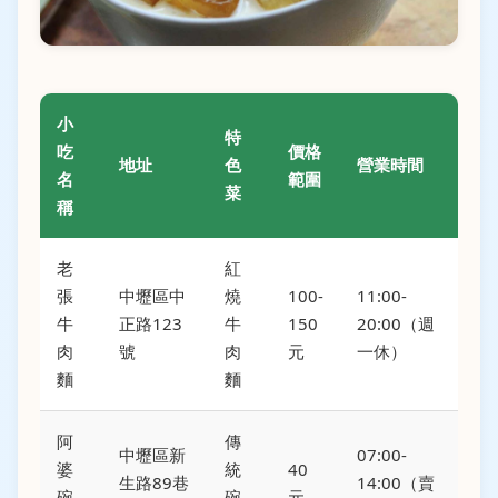
小
特
吃
價格
地址
色
營業時間
名
範圍
菜
稱
老
紅
張
中壢區中
燒
100-
11:00-
牛
正路123
牛
150
20:00（週
肉
號
肉
元
一休）
麵
麵
阿
傳
中壢區新
07:00-
婆
統
40
生路89巷
14:00（賣
碗
碗
元