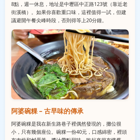
8點，週一休息，地址是中壢區中正路123號（靠近老
街溪橋）。如果你喜歡重口味，這裡值得一試，但建
議避開午餐尖峰時段，否則得等上20分鐘。
阿婆碗粿 – 古早味的傳承
阿婆碗粿是我在新生路巷子裡偶然發現的，攤位很
小，只有幾個座位。碗粿一份40元，口感綿密，裡頭