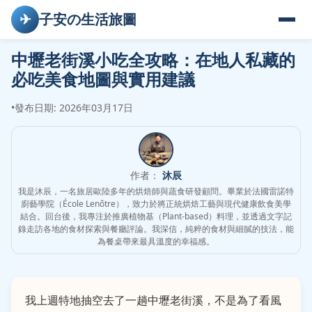
✈
子安の生活旅圖
中壢老街溪小吃全攻略：在地人私藏的
必吃美食地圖與實用建議
•
發布日期: 2026年03月17日
作者：
沐辰
我是沐辰，一名旅居歐陸多年的烘焙師與蔬食研發顧問。畢業於法國雷諾特
廚藝學院（École Lenôtre），致力於將正統烘焙工藝與現代健康飲食美學
結合。回台後，我專注於推廣植物基（Plant-based）料理，並透過文字記
錄走訪各地的食材探索與餐廳評論。我深信，純粹的食材與細膩的技法，能
為餐桌帶來最具溫度的幸福感。
我上週特地抽空去了一趟中壢老街溪，不是為了看風