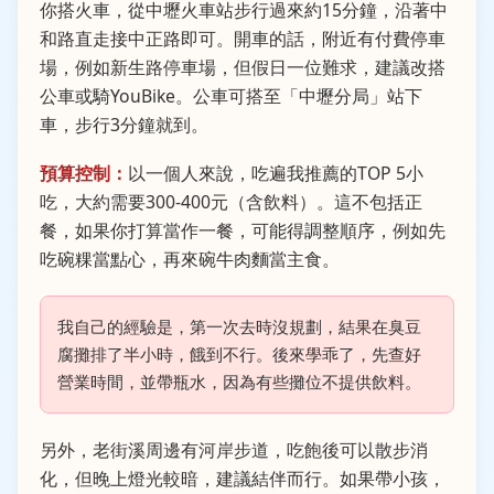
你搭火車，從中壢火車站步行過來約15分鐘，沿著中
和路直走接中正路即可。開車的話，附近有付費停車
場，例如新生路停車場，但假日一位難求，建議改搭
公車或騎YouBike。公車可搭至「中壢分局」站下
車，步行3分鐘就到。
預算控制：
以一個人來說，吃遍我推薦的TOP 5小
吃，大約需要300-400元（含飲料）。這不包括正
餐，如果你打算當作一餐，可能得調整順序，例如先
吃碗粿當點心，再來碗牛肉麵當主食。
我自己的經驗是，第一次去時沒規劃，結果在臭豆
腐攤排了半小時，餓到不行。後來學乖了，先查好
營業時間，並帶瓶水，因為有些攤位不提供飲料。
另外，老街溪周邊有河岸步道，吃飽後可以散步消
化，但晚上燈光較暗，建議結伴而行。如果帶小孩，