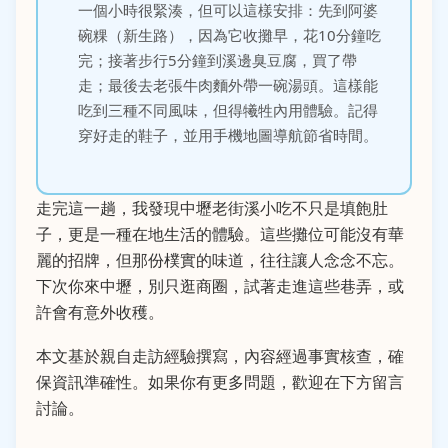
一個小時很緊湊，但可以這樣安排：先到阿婆
碗粿（新生路），因為它收攤早，花10分鐘吃
完；接著步行5分鐘到溪邊臭豆腐，買了帶
走；最後去老張牛肉麵外帶一碗湯頭。這樣能
吃到三種不同風味，但得犧牲內用體驗。記得
穿好走的鞋子，並用手機地圖導航節省時間。
走完這一趟，我發現中壢老街溪小吃不只是填飽肚
子，更是一種在地生活的體驗。這些攤位可能沒有華
麗的招牌，但那份樸實的味道，往往讓人念念不忘。
下次你來中壢，別只逛商圈，試著走進這些巷弄，或
許會有意外收穫。
本文基於親自走訪經驗撰寫，內容經過事實核查，確
保資訊準確性。如果你有更多問題，歡迎在下方留言
討論。