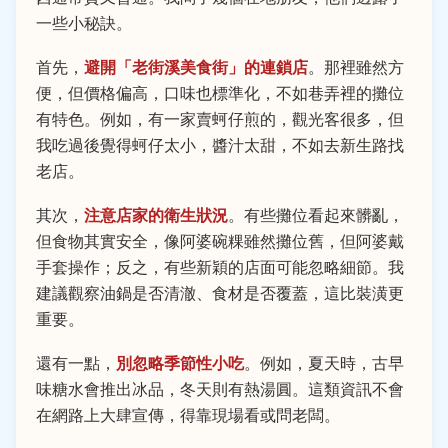
一些小秘訣。
首先，
避開「老街溪美食街」的連鎖店
。那裡雖然方
便，但價格偏高，口味也標準化，不如巷弄裡的攤位
有特色。例如，有一家賣蚵仔煎的，觀光客很多，但
我吃過後覺得蚵仔太小，醬汁太甜，不如去新生路找
老店。
其次，
注意店家的衛生狀況
。有些攤位看起來髒亂，
但食物其實安全，像阿婆碗粿雖然攤位舊，但阿婆戴
手套操作；反之，有些新穎的店面可能忽略細節。我
建議觀察油鍋是否清澈、食材是否覆蓋，這比裝潢更
重要。
還有一點，
別忽略季節性小吃
。例如，夏天時，古早
味糖水會推出冰品，冬天則有熱湯圓。這類資訊不會
在網路上大肆宣傳，得靠現場看或問老闆。