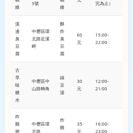
5號
完為止）
粿
粿
溪
酥
邊
中壢區環
炸
60
15:00-
臭
北路近溪
臭
元
22:00
豆
畔
豆
腐
腐
古
早
綠
中壢區中
30
12:00-
味
豆
山路轉角
元
21:00
糖
湯
水
炸
炸
雞
中壢區環
35
16:00-
雞
翅
北路
元
23:00