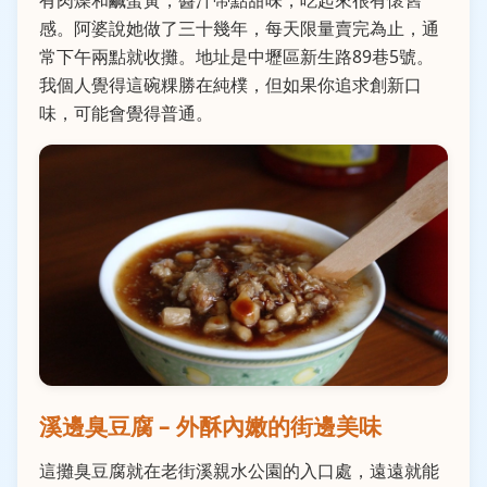
有肉燥和鹹蛋黃，醬汁帶點甜味，吃起來很有懷舊
感。阿婆說她做了三十幾年，每天限量賣完為止，通
常下午兩點就收攤。地址是中壢區新生路89巷5號。
我個人覺得這碗粿勝在純樸，但如果你追求創新口
味，可能會覺得普通。
溪邊臭豆腐 – 外酥內嫩的街邊美味
這攤臭豆腐就在老街溪親水公園的入口處，遠遠就能