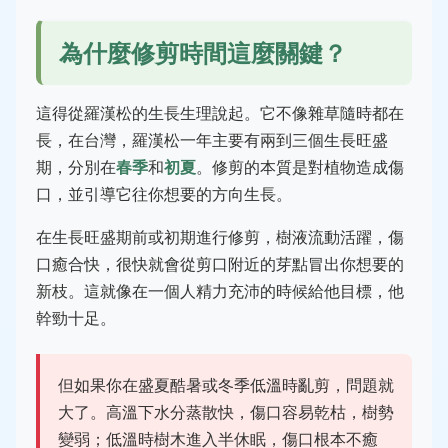
為什麼修剪時間這麼關鍵？
這得從羅漢松的生長生理說起。它不像雜草隨時都在
長，在台灣，羅漢松一年主要有兩到三個生長旺盛
期，分別在
春季
和
初夏
。修剪的本質是對植物造成傷
口，並引導它往你想要的方向生長。
在生長旺盛期前或初期進行修剪，樹液流動活躍，傷
口癒合快，很快就會從剪口附近的芽點冒出你想要的
新枝。這就像在一個人精力充沛的時候給他目標，他
幹勁十足。
但如果你在盛夏酷暑或冬季低溫時亂剪，問題就
大了。高溫下水分蒸散快，傷口容易乾枯，樹勢
變弱；低溫時樹木進入半休眠，傷口根本不癒