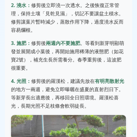
2. 澆水：
修剪後立即澆一次透水。之後恢復正常管
理，保持土壤「見乾見濕」，切記不要讓盆土積水。
修剪讓葉片暫時減少，蒸散作用下降，過度澆水反而
容易爛根。
3. 施肥：
修剪後
兩週內不要施肥
。等看到新芽明顯萌
發並展開成小葉後，再開始施用稀薄的液態肥（如花
寶2號），補充生長所需養分。春季重剪後，這波肥
很重要。
4. 光照：
修剪後的羅漢松，建議先放在
有明亮散射光
的地方一兩週，避免立即曝曬在盛夏的直射烈日下。
等新芽長出適應後，再移回全日照環境。羅漢松喜
光，長期光照不足枝條會軟弱徒長。