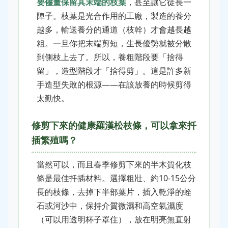
要儘量保留其末端的枝葉
，甚至讓它徒長一
陣子。枝葉是光合作用的工廠，製造的養分
越多，輸送養分的通道（枝幹）才會越長越
粗。一旦你把末端剪短，生長優勢就被分散
到側枝上去了。所以，養粗階段要「捨得
留」，造型階段才「捨得剪」。這是許多新
手造型失敗的根源——在該放養的時候剪得
太勤快。
修剪下來的健康羅漢松枝條，可以拿來扦
插繁殖嗎？
當然可以，而且春季修剪下來的半木質化枝
條是最佳扦插材料。選擇粗壯、約10-15公分
長的枝條，去掉下半部葉片，插入乾淨的蛭
石或河沙中，保持介質微濕和高空氣濕度
（可以用透明杯子罩住），放在明亮無直射