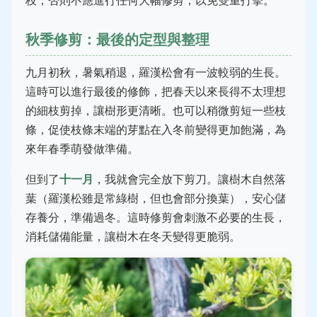
枝，否則不應進行任何大幅修剪，以免雙重打擊。
秋季修剪：最後的定型與整理
九月初秋，暑氣稍退，羅漢松會有一波較弱的生長。
這時可以進行最後的修飾，把春天以來長得不太理想
的細枝剪掉，讓樹形更清晰。也可以稍微剪短一些枝
條，促使枝條末端的芽點在入冬前變得更加飽滿，為
來年春季萌發做準備。
但到了
十一月
，我就會完全放下剪刀。讓樹木自然落
葉（羅漢松雖是常綠樹，但也會部分換葉），安心儲
存養分，準備過冬。這時修剪會刺激不必要的生長，
消耗儲備能量，讓樹木在冬天變得更脆弱。