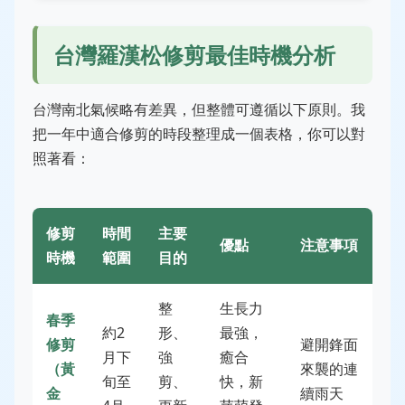
台灣羅漢松修剪最佳時機分析
台灣南北氣候略有差異，但整體可遵循以下原則。我
把一年中適合修剪的時段整理成一個表格，你可以對
照著看：
修剪
時間
主要
優點
注意事項
時機
範圍
目的
整
生長力
春季
約2
形、
最強，
修剪
避開鋒面
月下
強
癒合
（黃
來襲的連
旬至
剪、
快，新
金
續雨天