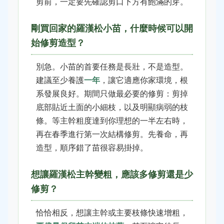
剪前，一定要先確認剪口下方有飽滿的芽。
剛買回家的羅漢松小苗，什麼時候可以開
始修剪造型？
別急。小苗的首要任務是長壯，不是造型。
建議至少養護
一年
，讓它適應你家環境，根
系發展良好。期間只做最必要的修剪：剪掉
底部貼近土面的小細枝，以及明顯病弱的枝
條。等主幹粗度達到你理想的一半左右時，
再在春季進行第一次結構修剪。先養命，再
造型，順序錯了苗很容易掛掉。
想讓羅漢松主幹變粗，應該多修剪還是少
修剪？
恰恰相反，想讓主幹或主要枝條快速增粗，