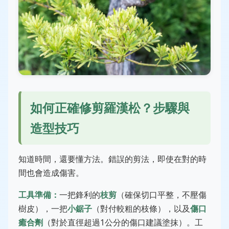
如何正確修剪羅漢松？步驟與
造型技巧
知道時間，還要懂方法。錯誤的剪法，即使在對的時
間也會造成傷害。
工具準備：
一把鋒利的
枝剪
（確保切口平整，不壓傷
樹皮），一把
小鋸子
（對付較粗的枝條），以及
傷口
癒合劑
（對於直徑超過1公分的傷口建議塗抹）。工