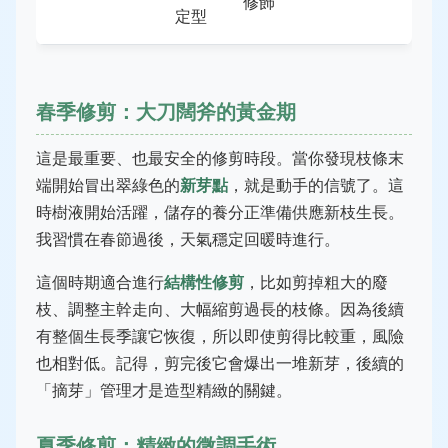
修飾
定型
春季修剪：大刀闊斧的黃金期
這是最重要、也最安全的修剪時段。當你發現枝條末
端開始冒出翠綠色的
新芽點
，就是動手的信號了。這
時樹液開始活躍，儲存的養分正準備供應新枝生長。
我習慣在春節過後，天氣穩定回暖時進行。
這個時期適合進行
結構性修剪
，比如剪掉粗大的廢
枝、調整主幹走向、大幅縮剪過長的枝條。因為後續
有整個生長季讓它恢復，所以即使剪得比較重，風險
也相對低。記得，剪完後它會爆出一堆新芽，後續的
「摘芽」管理才是造型精緻的關鍵。
夏季修剪：精緻的微調手術