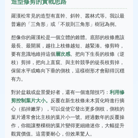
造型修剪的實戰思路
羅漢松常見的造型有直幹、斜幹、叢林式等。我以最
普遍的「三角形」或「不規則三角形」樹冠為例。
想像你的羅漢松是一個立體的錐體。底部的枝條應該
最長、最開展，越往上枝條越短、越緊湊。修剪時，
要有意識地維持這個
層次感
。把向下生長的枝條（逆
枝）剪掉，把向上直竄、與主幹競爭的徒長枝剪掉，
保留水平或略向下垂的側枝，這樣樹形才會顯得沉穩
有力。
對於盆栽或盆景愛好者，還有一個進階技巧：
利用修
剪控制葉片大小。
反覆在新生枝條未木質化時進行摘
心（掐掉嫩芽），可以促使它發出更多側枝，側枝的
葉片通常會比主枝的葉片小一號。經過數年的反覆操
作，你能讓整棵樹的葉片變得更細緻迷你，大幅提升
觀賞價值。這需要耐心，但效果驚人。