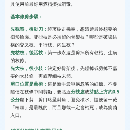
具使用前最好用酒精擦拭消毒。
基本修剪步驟：
先觀察，後動刀：
繞著樹走幾圈，想清楚最終想要的
樹形輪廓。哪些枝是必須留的骨架枝？哪些是破壞結
構的交叉枝、平行枝、內生枝？
先枯枝，後活枝：
第一步永遠是剪掉所有乾枯、生病
的枝條。
先大枝，後小枝：
決定好骨架後，先鋸掉或剪掉不需
要的大枝條，再處理細枝末節。
剪口位置是藝術：
這是新手最容易忽略的細節。不要
隨便在枝條中間剪斷，要貼近
分枝處
或
芽點上方約0.5
公分
處下剪，剪口略呈斜角，避免積水。隨便留一截
「樁頭」是最醜的，而且那截一定會枯死，成為病菌
入口。