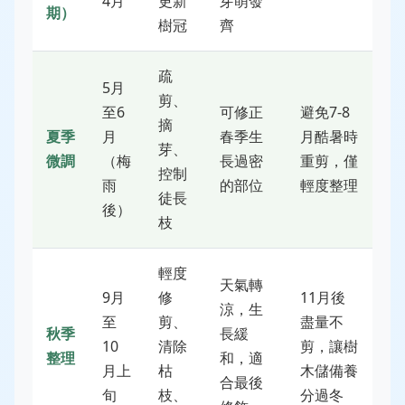
4月
更新
芽萌發
期）
樹冠
齊
疏
5月
剪、
至6
可修正
避免7-8
摘
夏季
月
春季生
月酷暑時
芽、
微調
（梅
長過密
重剪，僅
控制
雨
的部位
輕度整理
徒長
後）
枝
輕度
天氣轉
9月
修
11月後
涼，生
至
剪、
盡量不
秋季
長緩
10
清除
剪，讓樹
整理
和，適
月上
枯
木儲備養
合最後
旬
枝、
分過冬