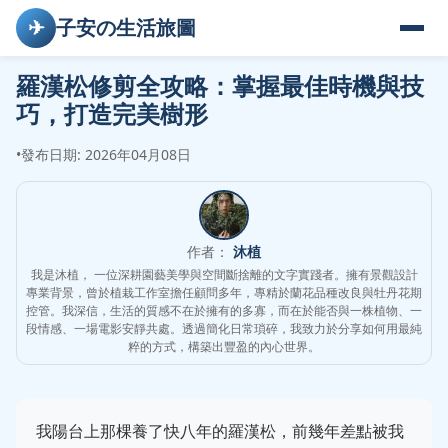
✈
子安の生活旅圖
羅漢松修剪全攻略：掌握最佳時機與技
巧，打造完美樹形
•
發布日期: 2026年04月08日
作者：
沐植
我是沐植， 一位深耕園藝美學與空間斷捨離的文字實踐者。擁有景觀設計
專業背景，曾於植栽工作室擔任顧問多年，專精於蘭花品種改良與牡丹花期
控管。我深信，生活的質感不在於擁有的多寡，而在於能否與一株植物、一
段情感、一場電影安靜共處。透過簡化日常瑣碎，我致力於分享如何用最純
粹的方式，構築出豐盈的內心世界。
我陽台上那棵養了快八年的羅漢松，前幾年差點被我