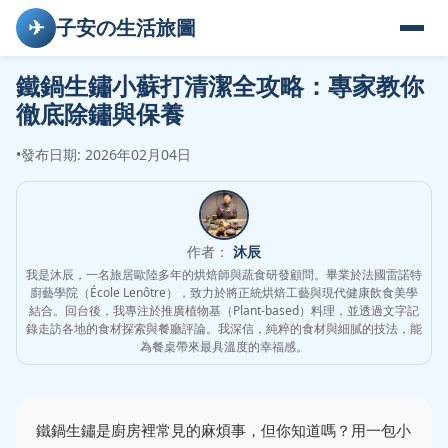
✈
子安の生活旅圖
鐵鍋生鏽小蘇打清潔全攻略：專家教你
徹底除鏽與保養
•
發布日期: 2026年02月04日
作者：
沐辰
我是沐辰，一名旅居歐陸多年的烘焙師與蔬食研發顧問。畢業於法國雷諾特
廚藝學院（École Lenôtre），致力於將正統烘焙工藝與現代健康飲食美學
結合。回台後，我專注於推廣植物基（Plant-based）料理，並透過文字記
錄走訪各地的食材探索與餐廳評論。我深信，純粹的食材與細膩的技法，能
為餐桌帶來最具溫度的幸福感。
鐵鍋生鏽是廚房裡常見的麻煩事，但你知道嗎？用一包小