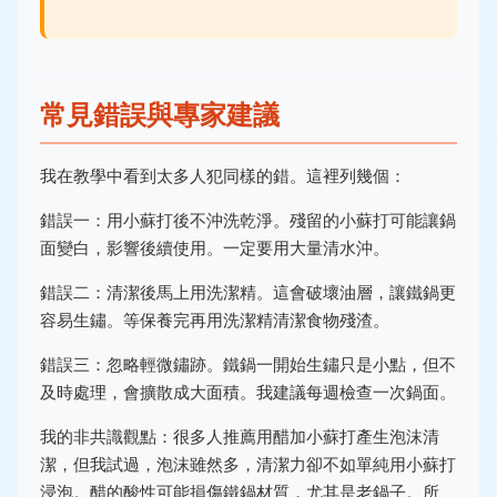
常見錯誤與專家建議
我在教學中看到太多人犯同樣的錯。這裡列幾個：
錯誤一：用小蘇打後不沖洗乾淨。殘留的小蘇打可能讓鍋
面變白，影響後續使用。一定要用大量清水沖。
錯誤二：清潔後馬上用洗潔精。這會破壞油層，讓鐵鍋更
容易生鏽。等保養完再用洗潔精清潔食物殘渣。
錯誤三：忽略輕微鏽跡。鐵鍋一開始生鏽只是小點，但不
及時處理，會擴散成大面積。我建議每週檢查一次鍋面。
我的非共識觀點：很多人推薦用醋加小蘇打產生泡沫清
潔，但我試過，泡沫雖然多，清潔力卻不如單純用小蘇打
浸泡。醋的酸性可能損傷鐵鍋材質，尤其是老鍋子。所