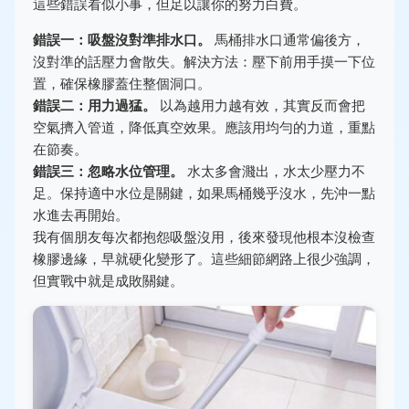
這些錯誤看似小事，但足以讓你的努力白費。
錯誤一：吸盤沒對準排水口。
馬桶排水口通常偏後方，
沒對準的話壓力會散失。解決方法：壓下前用手摸一下位
置，確保橡膠蓋住整個洞口。
錯誤二：用力過猛。
以為越用力越有效，其實反而會把
空氣擠入管道，降低真空效果。應該用均勻的力道，重點
在節奏。
錯誤三：忽略水位管理。
水太多會濺出，水太少壓力不
足。保持適中水位是關鍵，如果馬桶幾乎沒水，先沖一點
水進去再開始。
我有個朋友每次都抱怨吸盤沒用，後來發現他根本沒檢查
橡膠邊緣，早就硬化變形了。這些細節網路上很少強調，
但實戰中就是成敗關鍵。