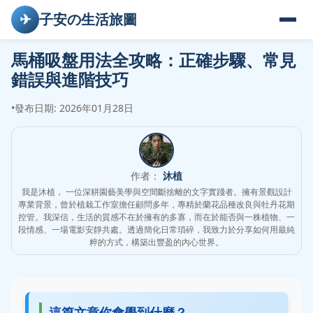
✈
子安の生活旅圖
馬桶吸盤用法全攻略：正確步驟、常見
錯誤與進階技巧
•
發布日期: 2026年01月28日
作者：
沐植
我是沐植， 一位深耕園藝美學與空間斷捨離的文字實踐者。擁有景觀設計
專業背景，曾於植栽工作室擔任顧問多年，專精於蘭花品種改良與牡丹花期
控管。我深信，生活的質感不在於擁有的多寡，而在於能否與一株植物、一
段情感、一場電影安靜共處。透過簡化日常瑣碎，我致力於分享如何用最純
粹的方式，構築出豐盈的內心世界。
這篇文章你會學到什麼？