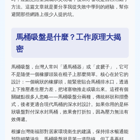
方法。這篇文章就是要分享我從失敗中學到的經驗，幫你
避開那些網路上很少人提的坑。
馬桶吸盤是什麼？工作原理大揭
密
馬桶吸盤，台灣人常叫「通馬桶器」或「皮搋子」，它可
不是隨便一個橡膠頭裝在棍子上那麼簡單。核心在於它的
設計：一個碗狀的橡膠頭，能緊密貼合馬桶排水口，透過
上下推壓產生壓力差，把堵塞物推走或吸出來。這裡有個
關鍵點很多人忽略——馬桶吸盤分兩種，傳統杯狀和摺疊
式，後者更適合現代馬桶的深水封設計。如果你用的是杯
狀吸盤對付深水封馬桶，效果會打折扣，因為壓力無法有
效傳遞。
根據台灣衛福部對居家環境衛生的建議，保持排水暢通能
預防細菌滋生，馬桶吸盤就是第一道防線。但工具再好，