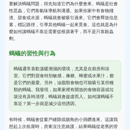
要解決螞蟻問題，得先知道它們為什麼會來。螞蟻是社會
性昆蟲，它們靠氣味導航和溝通。如果你家中有食物殘
渣、甜食或水源，螞蟻就會被吸引過來。它們會釋放信息
素，標記路徑，引導其他螞蟻一起來覓食。這也就是為什
麼如何讓螞蟻不靠近需要從根源著手，而不是只靠殺蟲
劑。
螞蟻的習性與行為
螞蟻通常喜歡溫暖潮濕的環境，尤其是在廚房和浴
室。它們對甜食特別敏感，像糖、蜂蜜或水果汁，都
是它們的最愛。另外，油脂類食物也可能吸引某些種
類的螞蟻。我發現，如果家裡有開放的食物容器或垃
圾沒有及時清理，螞蟻就會趁虛而入。如何讓螞蟻不
靠近？第一步就是減少這些誘因。
有時候，螞蟻會從窗戶縫隙或牆角的小洞鑽進來。這讓我
想起上次租屋時，房東沒注意維護，結果螞蟻從老舊的管