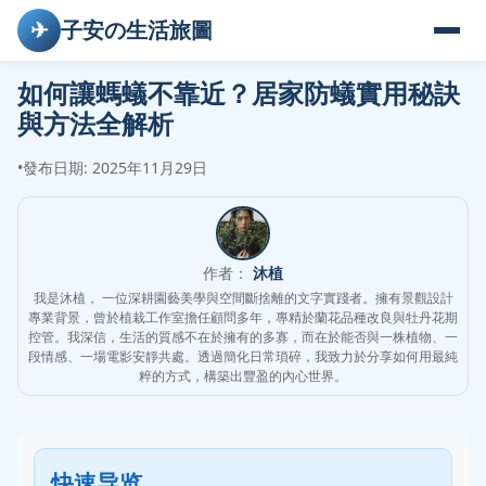
✈
子安の生活旅圖
如何讓螞蟻不靠近？居家防蟻實用秘訣
與方法全解析
•
發布日期: 2025年11月29日
作者：
沐植
我是沐植， 一位深耕園藝美學與空間斷捨離的文字實踐者。擁有景觀設計
專業背景，曾於植栽工作室擔任顧問多年，專精於蘭花品種改良與牡丹花期
控管。我深信，生活的質感不在於擁有的多寡，而在於能否與一株植物、一
段情感、一場電影安靜共處。透過簡化日常瑣碎，我致力於分享如何用最純
粹的方式，構築出豐盈的內心世界。
快速导览