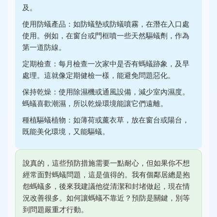
及。
使用防蟻產品：如防蟻墊或防蟻噴霧，在潛在入口處
使用。例如，在窗台或門框噴一些天然驅蟻劑，作為
第一道防線。
定期檢查：每月檢查一次家中是否有螞蟻跡象，及早
處理。這就像定期健檢一樣，能避免問題惡化。
保持乾燥：使用除濕機或通風設備，減少室內濕度。
螞蟻喜歡潮濕，所以乾燥環境能讓它們遠離。
種植驅蟻植物：如薄荷或薰衣草，放在窗台或陽台，
既能美化環境，又能驅蟻。
說真的，這些預防措施需要一點耐心，但如果你不想
經常面對螞蟻問題，這是值得的。我有個鄰居總是抱
怨螞蟻多，後來我建議他從清潔和封堵做起，現在情
況改善很多。如何讓螞蟻不靠近？預防是關鍵，別等
到問題嚴重才行動。