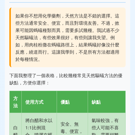
如果你不想用化學藥劑，天然方法是不錯的選擇。這
些方法通常安全、便宜，而且對環境友善。不過，效
果可能因螞蟻種類而異，需要多試幾種。我試過不少
天然驅蟻法，有些效果很好，有些則讓我失望。例
如，用肉桂粉撒在螞蟻路徑上，結果螞蟻好像沒什麼
反應，繞道而行。這讓我學到，不是所有方法都適用
於每種情況。
下面我整理了一個表格，比較幾種常見天然驅蟻方法的優
缺點，方便你選擇：
方
使用方式
優點
缺點
法
將白醋和水以
氣味較強，有
安全、無
白
1:1比例混
些人可能不喜
毒、便宜，
醋
合，噴灑在螞
歡，需要頻繁