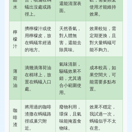
還能清潔表
水
蟻出沒處或路
使用才能維持
面。
徑上。
效果。
擠檸檬汁或使
天然香氣，
效果較短，需
檸
用檸檬皮，放
對人體無
定期更換，且
檬
在螞蟻常經過
害，還能去
對大量螞蟻可
汁
的地方。
除異味。
能不夠力。
氣味清新，
滴幾滴薄荷油
成本較高，如
薄
驅蟻效果不
在棉球上，放
果空間大，可
荷
錯，尤其適
置在螞蟻入口
能需要多點布
油
合小範圍使
處。
置。
用。
將用過的咖啡
廢物利用，
效果不穩定，
咖
渣撒在螞蟻路
環保，且氣
我試過一次，
啡
徑或巢穴附
味能掩蓋食
螞蟻似乎不太
渣
近。
物味。
在意。