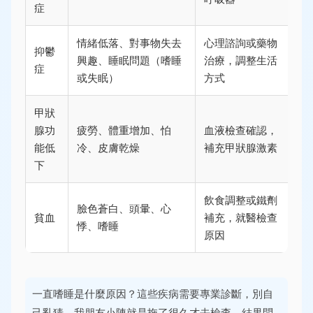
症
情緒低落、對事物失去
心理諮詢或藥物
抑鬱
興趣、睡眠問題（嗜睡
治療，調整生活
症
或失眠）
方式
甲狀
腺功
疲勞、體重增加、怕
血液檢查確認，
能低
冷、皮膚乾燥
補充甲狀腺激素
下
飲食調整或鐵劑
臉色蒼白、頭暈、心
貧血
補充，就醫檢查
悸、嗜睡
原因
一直嗜睡是什麼原因？這些疾病需要專業診斷，別自
己亂猜。我朋友小陳就是拖了很久才去檢查，結果問