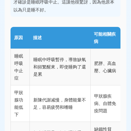
才確診是睡眠呼吸中止。這讓他很驚訝，因為他原本
以為只是睡不好。
可能相關疾
原因
描述
病
睡眠
睡眠中呼吸暫停，導致缺氧
呼吸
肥胖、高血
和頻繁醒來，即使睡夠了還
中止
壓、心臟病
是累
症
甲狀
甲狀腺疾
腺功
新陳代謝减慢，身體能量不
病、自體免
能低
足，容易疲勞和嗜睡
疫問題
下
缺鐵性貧