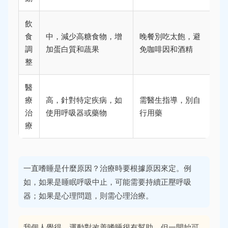
飲
食
中，減少高糖食物，增
晚餐別吃太飽，避
調
加蛋白質和蔬果
免咖啡因和酒精
整
醫
療
高，針對特定疾病，如
需醫生指導，別自
治
使用呼吸器或藥物
行用藥
療
一直嗜睡是什麼原因？治療時要根據原因來定。例
如，如果是睡眠呼吸中止，可能需要持續正壓呼吸
器；如果是心理問題，則需心理治療。
我個人覺得，運動對改善嗜睡很有幫助，但一開始可