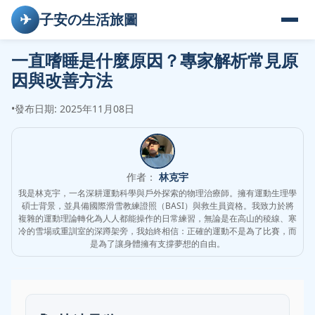
✈
子安の生活旅圖
一直嗜睡是什麼原因？專家解析常見原
因與改善方法
•
發布日期: 2025年11月08日
作者：
林克宇
我是林克宇，一名深耕運動科學與戶外探索的物理治療師。擁有運動生理學
碩士背景，並具備國際滑雪教練證照（BASI）與救生員資格。我致力於將
複雜的運動理論轉化為人人都能操作的日常練習，無論是在高山的稜線、寒
冷的雪場或重訓室的深蹲架旁，我始終相信：正確的運動不是為了比賽，而
是為了讓身體擁有支撐夢想的自由。