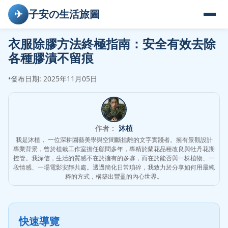
✈
子安の生活旅圖
衣服除膠方法終極指南：安全有效去除
各種膠漬不留痕
•
發布日期: 2025年11月05日
作者：
沐植
我是沐植， 一位深耕園藝美學與空間斷捨離的文字實踐者。擁有景觀設計
專業背景，曾於植栽工作室擔任顧問多年，專精於蘭花品種改良與牡丹花期
控管。我深信，生活的質感不在於擁有的多寡，而在於能否與一株植物、一
段情感、一場電影安靜共處。透過簡化日常瑣碎，我致力於分享如何用最純
粹的方式，構築出豐盈的內心世界。
快速導覽