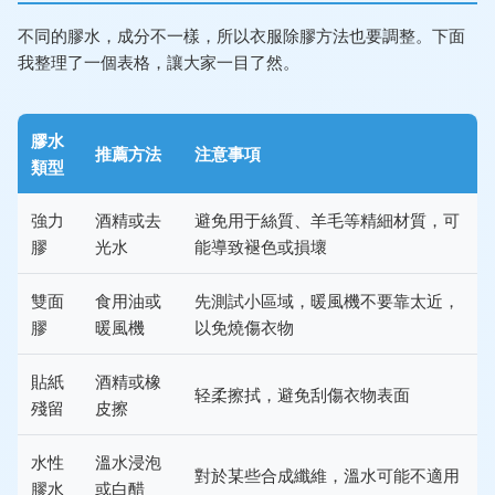
不同的膠水，成分不一樣，所以衣服除膠方法也要調整。下面
我整理了一個表格，讓大家一目了然。
膠水
推薦方法
注意事項
類型
強力
酒精或去
避免用于絲質、羊毛等精細材質，可
膠
光水
能導致褪色或損壞
雙面
食用油或
先測試小區域，暖風機不要靠太近，
膠
暖風機
以免燒傷衣物
貼紙
酒精或橡
轻柔擦拭，避免刮傷衣物表面
殘留
皮擦
水性
溫水浸泡
對於某些合成纖維，溫水可能不適用
膠水
或白醋