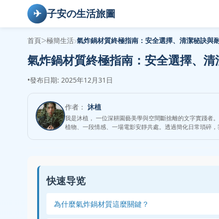
✈
子安の生活旅圖
>
›
首頁
極簡生活
氣炸鍋材質終極指南：安全選擇、清潔秘訣與
氣炸鍋材質終極指南：安全選擇、清
•
發布日期: 2025年12月31日
作者：
沐植
我是沐植， 一位深耕園藝美學與空間斷捨離的文字實踐者
植物、一段情感、一場電影安靜共處。透過簡化日常瑣碎，
快速导览
為什麼氣炸鍋材質這麼關鍵？