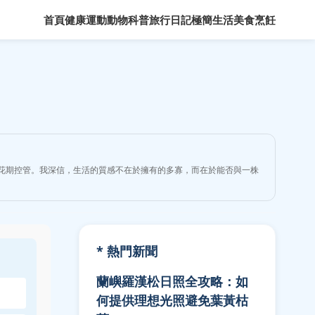
首頁
健康運動
動物科普
旅行日記
極簡生活
美食烹飪
花期控管。我深信，生活的質感不在於擁有的多寡，而在於能否與一株
* 熱門新聞
蘭嶼羅漢松日照全攻略：如
何提供理想光照避免葉黃枯