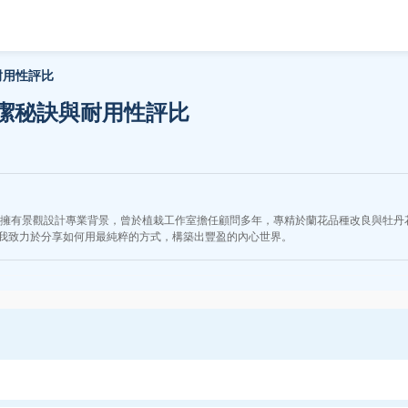
耐用性評比
潔秘訣與耐用性評比
。擁有景觀設計專業背景，曾於植栽工作室擔任顧問多年，專精於蘭花品種改良與牡丹
我致力於分享如何用最純粹的方式，構築出豐盈的內心世界。