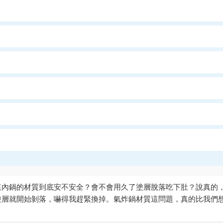
這內鍋的材質到底安不安全？會不會用久了塗層脫落吃下肚？說真的
塗層就開始剝落，嚇得我趕緊換掉。氣炸鍋材質這問題，真的比我們