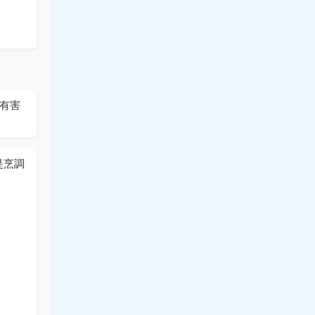
出有害
是烹調