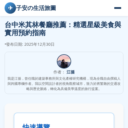
✈
子安の生活旅圖
台中米其林餐廳推薦：精選星級美食與
實用預約指南
•
發布日期: 2025年12月30日
作者：
江循
我是江循，曾任職於建築事務所與文化產權研究機構，現為全職自由撰稿人
與跨國專欄作者。我以空間設計者的視角觀察城市，致力於將繁雜的交通攻
略與歷史脈絡，轉化為具備美學溫度的旅行提案。
快速導覽