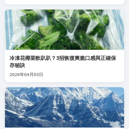
冷凍花椰菜軟趴趴？3招恢復爽脆口感與正確保
存秘訣
2026年04月03日