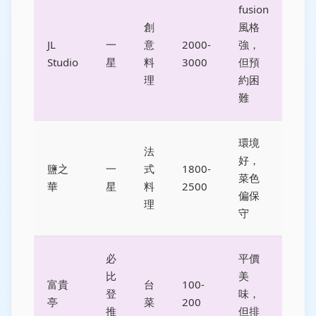
fusion
創
風格
JL
一
意
2000-
強，
Studio
星
料
3000
但預
理
約困
難
環境
法
好，
鹽之
一
式
1800-
菜色
華
星
料
2500
偏保
理
守
必
平價
比
美
富貴
台
100-
登
味，
亭
菜
200
推
但排