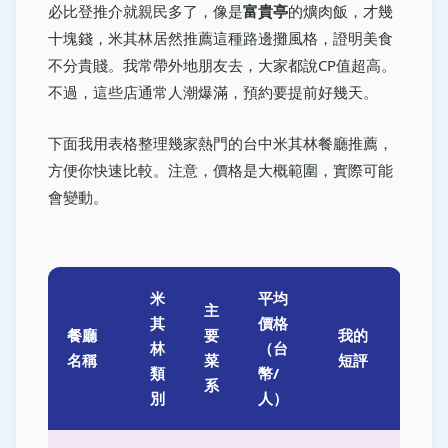
必比登推介就親民多了，像是
富貴亭
的爌肉飯，才幾
十塊錢，米其林居然推薦這種路邊攤風格，證明美食
不分貴賤。我常帶外地朋友去，大家都說CP值超高。
不過，這些店通常人潮爆滿，預約要提前好幾天。
下面我用表格整理幾家熱門的台中米其林餐廳推薦，
方便你快速比較。注意，價格是大概範圍，實際可能
會變動。
米
平均
主
其
價格
餐廳
要
我的
林
（台
名稱
菜
短評
類
幣/
系
別
人）