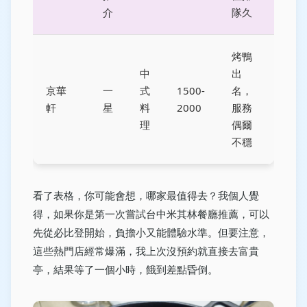
介
隊久
烤鴨
中
出
京華
一
式
1500-
名，
軒
星
料
2000
服務
理
偶爾
不穩
看了表格，你可能會想，哪家最值得去？我個人覺
得，如果你是第一次嘗試台中米其林餐廳推薦，可以
先從必比登開始，負擔小又能體驗水準。但要注意，
這些熱門店經常爆滿，我上次沒預約就直接去富貴
亭，結果等了一個小時，餓到差點昏倒。