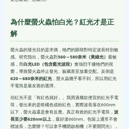
為什麼螢火蟲怕白光？紅光才是正
解
螢火蟲的發光目的是求偶，牠們的眼睛對特定波長特別敏
感。研究指出，螢火蟲對
560～580奈米（黃綠光）
最敏
感，而
白光LED（包含藍光波段）
會強烈干擾牠們的視
覺，導致螢火蟲停止發光、躲藏甚至放棄交配。反倒是
620～680奈米的紅光
，螢火蟲幾乎看不到，所以用紅光
手電筒是最友善的選擇。
但紅光不是「有紅色就好」。我買過幾款便宜的紅光手電
筒，發出來的是暗橘色或粉紅色，實際波長落在600nm
以下，螢火蟲還是會有反應。真正有效的紅光手電筒，
波
長至少要620nm以上
，最好達660nm。包裝上通常不會
標波長，怎麼辦？可以拿手機開啟相機（不要開閃光），