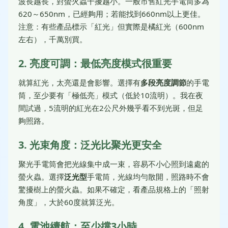
波長越長，對螢火蟲干擾越小。一般市售紅光手電筒多為
620～650nm，已經夠用；若能找到660nm以上更佳。
注意：有些產品標示「紅光」但實際是橘紅光（600nm
左右），千萬別買。
2. 亮度可調：最低亮度模式很重要
就算紅光，太亮還是會影響。選擇有
多段亮度調節
的手電
筒，至少要有「極低亮」模式（低於10流明）。我在夜
間試過，5流明的紅光在2公尺外幾乎看不到光斑，但足
夠照路。
3. 光束角度：泛光比聚光更安全
聚光手電筒會把光線集中成一束，容易不小心照到遠處的
螢火蟲。選擇
泛光型
手電筒，光線均勻散開，照路時不會
驚擾樹上的螢火蟲。如果不確定，看產品規格上的「照射
角度」，大於60度就算泛光。
4. 電池續航：至少撐3小時