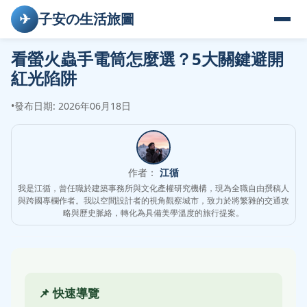
✈
子安の生活旅圖
看螢火蟲手電筒怎麼選？5大關鍵避開
紅光陷阱
•
發布日期: 2026年06月18日
作者：
江循
我是江循，曾任職於建築事務所與文化產權研究機構，現為全職自由撰稿人
與跨國專欄作者。我以空間設計者的視角觀察城市，致力於將繁雜的交通攻
略與歷史脈絡，轉化為具備美學溫度的旅行提案。
📌 快速導覽