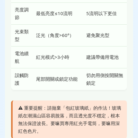
亮度調
最低亮度≤10流明
5流明以下更佳
節
光束類
泛光（角度>60°）
避免聚光型
型
電池續
紅光模式>3小時
建議帶備用電池
航
誤觸防
切勿用側按開關無
尾部開關或鎖定功能
護
鎖定
⚠️ 重要提醒：請拋棄「包紅玻璃紙」的作法！玻璃
紙在潮濕山區容易脫落，而且透光度不穩定，根本
無法保證波長。要嘛買專用紅光手電筒，要嘛用深
紅色色片。