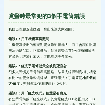
賞螢時最常犯的3個手電筒錯誤
我自己也犯過這些錯，寫出來讓大家避開：
錯誤1：用手機螢幕當照明
手機螢幕發出的藍光對螢火蟲影響極大，而且會讓你眼睛
無法適應黑暗。正確做法：到達賞螢區前5分鐘就關掉所
有螢幕，讓瞳孔放大，才能看到更多螢光。
錯誤2：紅光手電筒朝天空或樹冠直射
很多人習慣把手電筒舉高照路，結果光線掃到樹梢，棲息
在樹上的螢火蟲瞬間熄滅。正確用法：手電筒朝
地面斜前
方45度
，照射範圍僅限腳前1～2公尺。
錯誤3：用「紅光模式」但還是有白光
有些手電筒的「紅光模式」其實是紅光LED搭配白光LED
一起亮（為了提升亮度），這會干擾螢火蟲。購買前仔細