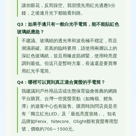
讓你眼花，反而踩空。我習慣先用紅光適應5分
鐘，之後連月光下都能看到路。
Q3：如果手邊只有一般白光手電筒，能不能貼紅色
玻璃紙應急？
不建議。玻璃紙的透光率和波長極不穩定，而且
潮濕易破。若真的臨時要用，請使用兩層以上的
深紅色玻璃紙，並且用橡皮筋綁緊，使用時亮度
調到最低。但這只是暫時方案，長遠還是要買專
用紅光手電筒。
Q4：哪裡可以買到真正適合賞螢的手電筒？
我建議到戶外用品店或生態保育協會推薦的網路
平台購買。台灣一些賞螢景點（如梅嶺、鯉魚
潭）的遊客中心也有販售。購買時詢問店員是否
有「獨立紅光LED」及「最低亮度規格」。知名
品牌如Fenix、Nitecore、Olight都有賞螢專用型
號，價格約700～1500元。