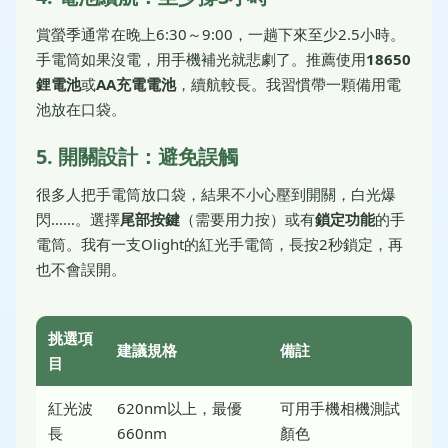
賞螢季通常在晚上6:30～9:00，一趟下來至少2.5小時。
手電筒如果沒電，用手機補光就悲劇了。推薦使用
18650
鋰電池
或
AA充電電池
，續航較長。我習慣帶一顆備用電
池放在口袋。
5. 開關設計：避免誤觸
很多人把手電筒放口袋，結果不小心壓到開關，白光爆
閃……。選擇
尾部按鍵
（需要用力按）或有
鎖定功能
的手
電筒。我有一支Olight的紅光手電筒，長按2秒鎖定，再
也不會誤開。
挑選項
建議規格
備註
目
紅光波
620nm以上，最優
可用手機相機測試
長
660nm
顏色