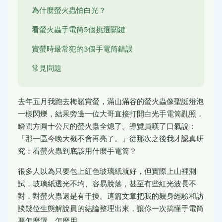
為什麼螢火蟲怕白光？
看螢火蟲手電筒5個挑選關鍵
賞螢時最常犯的3個手電筒錯誤
常見問題
去年五月我跑去梅嶺賞螢，滿山滿谷的螢火蟲像聖誕燈泡
一樣閃爍，結果旁邊一位大哥直接打開白光手電筒亂照，
瞬間方圓十公尺的螢火蟲全熄了。導覽員嘆了口氣說：
「那一區今晚大概不會再亮了。」從那次之後我才認真研
究：看螢火蟲到底該用什麼手電筒？
很多人以為只要包上紅色玻璃紙就好，但實際上山裡測
試，玻璃紙透光不均、容易脫落，甚至有些紅光波長不
對，對螢火蟲還是有干擾。這篇文章把我的親身經驗和訪
談幾位生態解說員的結論整理出來，讓你一次搞懂手電筒
要怎麼選、怎麼用。