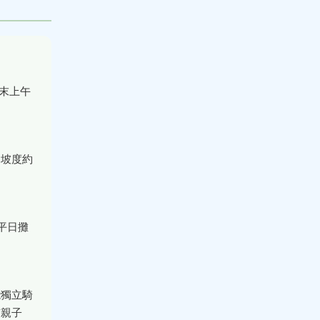
末上午
，坡度約
平日攤
能獨立騎
有親子