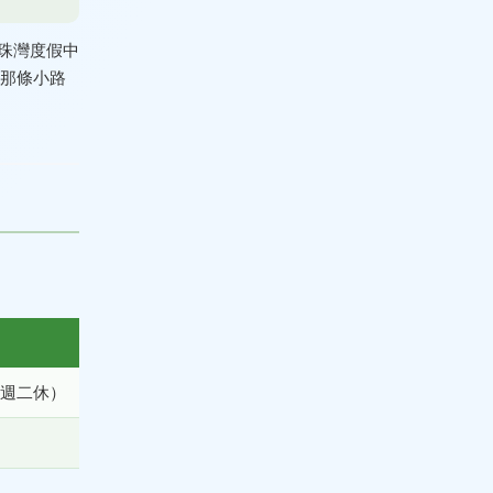
珠灣度假中
：那條小路
0（週二休）