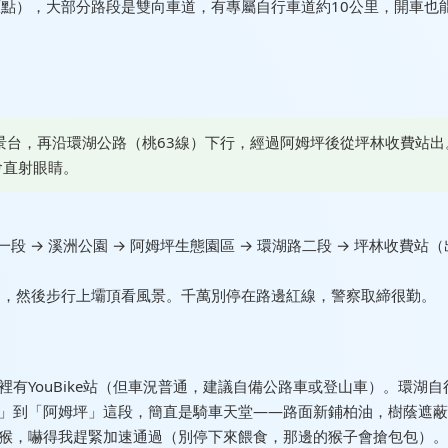
原點），大部分路段是雙向車道，有專屬自行車道約10公里，開車也
景台，再沿環湖公路（桃63線）下行，經過阿姆坪後從坪林收費站出
會直射眼睛。
段 → 溪洲公園 → 阿姆坪生態園區 → 環湖路二段 → 坪林收費站
），然後步行上壩頂看風景。千萬別停在路邊紅線，警察取締很勤。
有YouBike站（但車況普通，建議自備公路車或登山車）。環湖自
」到「阿姆坪」這段，簡直是騎車天堂——路面新鋪柏油，樹蔭遮蔽
猴，嚇得我趕緊加速通過（別停下來餵食，那邊的猴子會搶包包）。