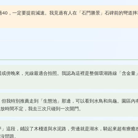
過40，一定要提前減速。我見過有人在「石門勝景」石碑前的彎道摔
晨或傍晚來，光線最適合拍照。我認為這裡是整個環湖路線「含金量
，但我特別推薦走到「生態池」那邊，可以看到水鳥和烏龜。園區內
開放時間不定，我去三次只碰到一次開門。
坪」這段，鋪設了木棧道與水泥路，旁邊就是湖水，騎起來超有療癒
全沒問題。