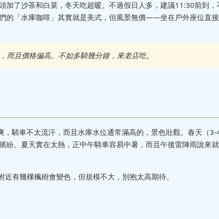
加了沙茶和白菜，冬天吃超暖。不過假日人多，建議11:30前到，
們的「水庫咖啡」其實就是美式，但風景無價——坐在戶外座位直接
，而且價格偏高。不如多騎幾分鐘，來老店吃。
涼爽，騎車不太流汗，而且水庫水位通常滿高的，景色壯觀。春天（3-
繽紛。夏天實在太熱，正中午騎車容易中暑，而且午後雷陣雨說來就
頂附近有幾棵楓樹會變色，但規模不大，別抱太高期待。