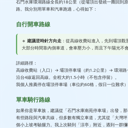
石門水庫環湖路線全長約18公里（從壩頂出發繞一圈回到
路。我分別用單車和汽車跑過，心得如下：
自行開車路線
🔹
建議逆時針方向走
：從高線收費站進入，先到壩頂觀
大部分時間靠內側車道，會車壓力小，而且下午陽光不
詳細路徑：
高線收費站（入口）→ 壩頂停車場（約1.2公里）→ 環湖路一
沿台4線返回高線。全程大約1.5小時（不包含停留）。
我個人推薦停在壩頂停車場（車位約60格，假日一位難求
單車騎行路線
如果你是單車族，建議從「石門水庫南苑停車場」出發，那裡
有些路段與汽車共線，但多數有獨立車道，尤其從「大灣坪
個小上坡考驗腿力。我上次騎到「涼亭」附近，遇到一群獼