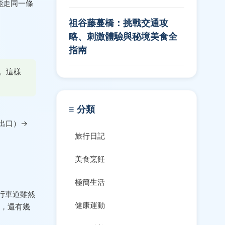
能走同一條
祖谷藤蔓橋：挑戰交通攻
略、刺激體驗與秘境美食全
指南
。這樣
≡ 分類
（出口）→
旅行日記
美食烹飪
極簡生活
行車道雖然
健康運動
，還有幾