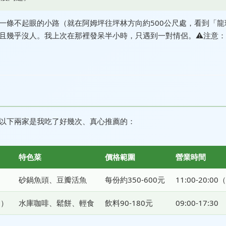
一條不起眼的小路（就在阿姆坪往坪林方向約500公尺處，看到「龍
且幾乎沒人。我上次在那裡發呆半小時，只遇到一對情侶。⚠️注意
以下兩家是我吃了好幾次、真心推薦的：
特色菜
價格範圍
營業時間
砂鍋魚頭、豆瓣活魚
每份約350-600元
11:00-20:0
內）
水庫咖啡、鬆餅、輕食
飲料90-180元
09:00-17:30