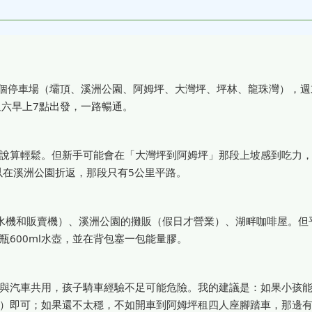
6個停車場（壩頂、溪洲公園、阿姆坪、大灣坪、坪林、龍珠灣），週
週六早上7點出發，一路暢通。
人來說算輕鬆。但新手可能會在「大灣坪到阿姆坪」那段上坡感到吃力
以在溪洲公園折返，那段只有5公里平路。
水機和販賣機）、溪洲公園的攤販（假日才營業）、湖畔咖啡屋。但
600ml水壺，並在背包塞一包能量膠。
與汽車共用，孩子騎車經驗不足可能危險。我的建議是：如果小孩
）即可；如果還不太穩，不如開車到阿姆坪租四人座腳踏車，那邊