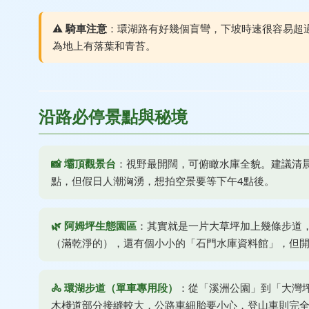
⚠️
騎車注意
：環湖路有好幾個盲彎，下坡時速很容易超
為地上有落葉和青苔。
沿路必停景點與秘境
📸 壩頂觀景台
：視野最開闊，可俯瞰水庫全貌。建議清
點，但假日人潮洶湧，想拍空景要等下午4點後。
🌿 阿姆坪生態園區
：其實就是一片大草坪加上幾條步道
（滿乾淨的），還有個小小的「石門水庫資料館」，但
🚴 環湖步道（單車專用段）
：從「溪洲公園」到「大灣
木棧道部分接縫較大，公路車細胎要小心，登山車則完