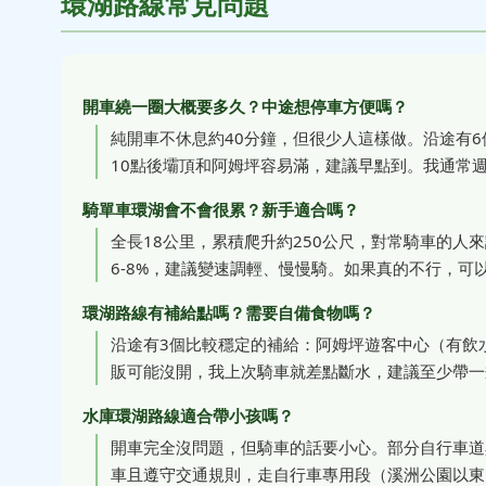
環湖路線常見問題
開車繞一圈大概要多久？中途想停車方便嗎？
純開車不休息約40分鐘，但很少人這樣做。沿途有
10點後壩頂和阿姆坪容易滿，建議早點到。我通常
騎單車環湖會不會很累？新手適合嗎？
全長18公里，累積爬升約250公尺，對常騎車的
6-8%，建議變速調輕、慢慢騎。如果真的不行，可
環湖路線有補給點嗎？需要自備食物嗎？
沿途有3個比較穩定的補給：阿姆坪遊客中心（有飲
販可能沒開，我上次騎車就差點斷水，建議至少帶一瓶
水庫環湖路線適合帶小孩嗎？
開車完全沒問題，但騎車的話要小心。部分自行車道
車且遵守交通規則，走自行車專用段（溪洲公園以東