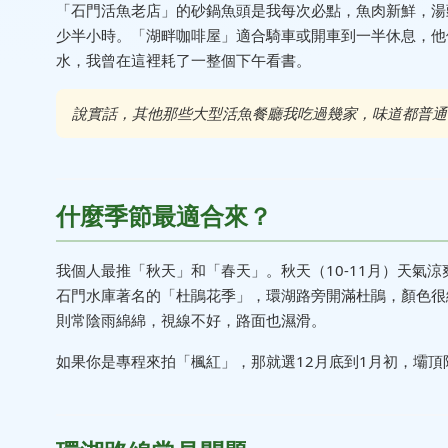
「石門活魚老店」的砂鍋魚頭是我每次必點，魚肉新鮮，湯頭
少半小時。「湖畔咖啡屋」適合騎車或開車到一半休息，他
水，我曾在這裡耗了一整個下午看書。
說實話，其他那些大型活魚餐廳我吃過幾家，味道都普通
什麼季節最適合來？
我個人最推「秋天」和「春天」。秋天（10-11月）天氣
石門水庫著名的「杜鵑花季」，環湖路旁開滿杜鵑，顏色很
則常陰雨綿綿，視線不好，路面也濕滑。
如果你是專程來拍「楓紅」，那就選12月底到1月初，壩