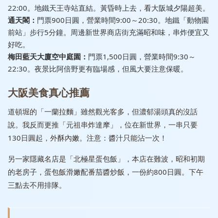
22:00。地鐵天王寺站直結。黃昏時上去，看大阪城夕陽超美。
通天閣：
門票900日圓，營業時間9:00～20:30。地鐵「動物園
前站」步行5分鐘。周邊新世界商店街充滿昭和味，串炸便宜又
好吃。
梅田藍天大廈空中庭園：
門票1,500日圓，營業時間9:30～
22:30。夜景比阿倍野更有臨場感，但風大要注意保暖。
大阪美食真心推薦
道頓堀的「一蘭拉麵」雖然觀光客多，但濃郁湯頭真的沒話
說。我反而更推「元祖串炸達摩」，位在新世界，一串只要
130日圓起，外酥內嫩。注意：醬汁只能沾一次！
另一家隱藏名店是「北極星蛋包飯」，本店在難波，昭和初期
的老房子，蛋包飯滑嫩配番茄醬炒飯，一份約800日圓。下午
三點去不用排隊。