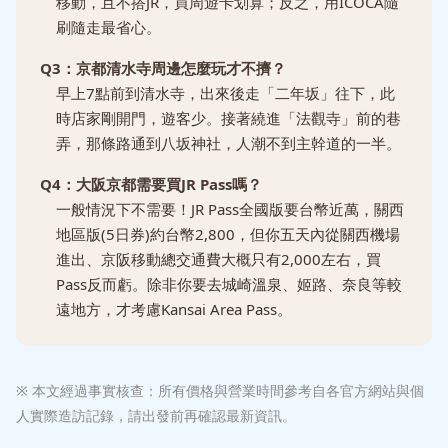
移動，且不搭JR，買周遊卡划算；反之，用ICOCA隨
刷隨走最省心。
Q3：京都清水寺周邊怎麼玩才不擠？
早上7點前到清水寺，出來後走「二年坂」往下，此
時店家剛開門，遊客少。接著繞進「法觀寺」前的巷
弄，那條路通到八坂神社，人潮不到主幹道的一半。
Q4：大阪京都需要買JR Pass嗎？
一般情況下不需要！JR Pass全國版要台幣近萬，關西
地區版(5日券)約台幣2,800，但你五天內從關西機場
進出、京阪移動總交通費大概只有2,000左右，買
Pass反而虧。除非你要去城崎溫泉、姬路、奈良等較
遠地方，才考慮Kansai Area Pass。
※ 本文經過事實核查：所有價格與營業時間參考自各官方網站與個
人實際造訪記錄，請出發前再確認最新資訊。