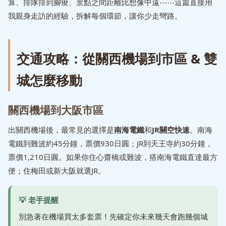
算、排隊排到腳痠、景點之間距離比想像中遠⋯⋯這篇直接用
我親身走訪的經驗，拆解每個環節，讓你少走彎路。
交通攻略：從關西機場到市區 & 雙
城怎麼移動
關西機場到大阪市區
出關西機場後，最常見的選擇是
南海電鐵
和
JR關空快速
。南海
電鐵到難波約45分鐘，票價930日圓；JR到天王寺約30分鐘，
票價1,210日圓。如果你住心齋橋或難波，搭南海電鐵直達最方
便；住梅田或新大阪就選JR。
別急著在機場買太多套票！先確定你未來幾天會跑幾個城