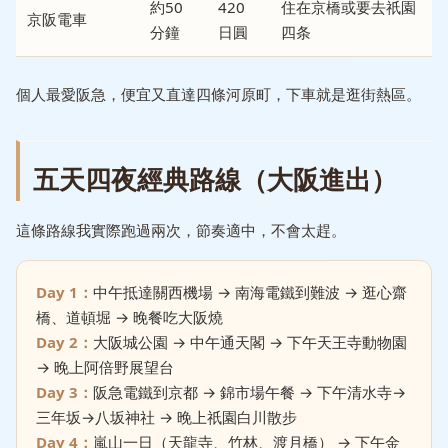
約50
420
住在京橋或要去祇園
京阪電車
分鐘
日圓
四条
個人最愛阪急，便宜又直達四條河原町，下車就是逛街熱區。
五天四夜經典路線（大阪進出）
這條路線我實際跑過兩次，節奏適中，不會太趕。
Day 1：
中午抵達關西機場 → 南海電鐵到難波 → 逛心齋
橋、道頓堀 → 晚餐吃大阪燒
Day 2：
大阪城公園 → 中午通天閣 → 下午天王寺動物園
→ 晚上阿倍野展望台
Day 3：
阪急電鐵到京都 → 錦市場午餐 → 下午清水寺→
三年坂→八坂神社 → 晚上祇園白川散步
Day 4：
嵐山一日（天龍寺、竹林、渡月橋） → 下午金