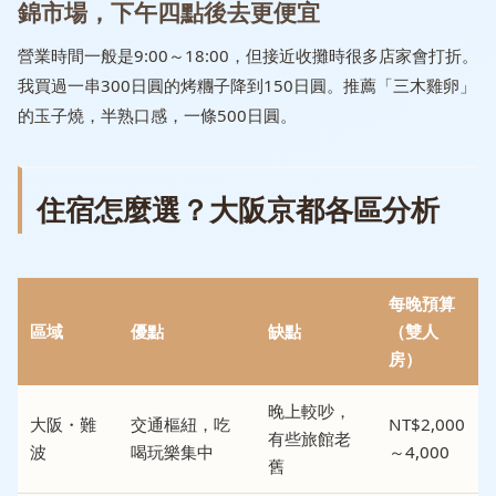
錦市場，下午四點後去更便宜
營業時間一般是9:00～18:00，但接近收攤時很多店家會打折。
我買過一串300日圓的烤糰子降到150日圓。推薦「三木雞卵」
的玉子燒，半熟口感，一條500日圓。
住宿怎麼選？大阪京都各區分析
每晚預算
區域
優點
缺點
（雙人
房）
晚上較吵，
大阪・難
交通樞紐，吃
NT$2,000
有些旅館老
波
喝玩樂集中
～4,000
舊