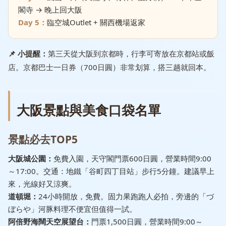
閣寺 → 晚上回大阪
Day 5：
臨空城Outlet + 關西機場返家
📌 小提醒：
第三天從大阪到京都時，行李可寄放在京都站或飯
店。京都巴士一日券（700日圓）非常划算，搭三趟就回本。
大阪景點與美食口袋名單
景點必去TOP5
大阪城公園：
免費入園，天守閣門票600日圓，營業時間9:00
～17:00。交通：地鐵「谷町四丁目站」步行5分鐘。建議早上
來，光線好又涼爽。
道頓堀：
24小時開放，免費。固力果跑跑人必拍，旁邊的「づ
ぼらや」河豚料理不便宜但值得一試。
阿倍野海闊天空展望台：
門票1,500日圓，營業時間9:00～