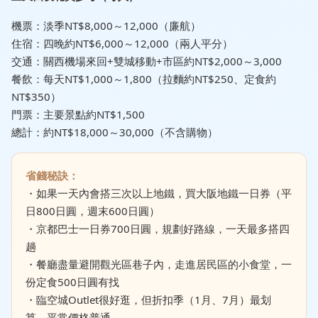
機票：淡季NT$8,000～12,000（廉航）
住宿：四晚約NT$6,000～12,000（兩人平分）
交通：關西機場來回+雙城移動+市區約NT$2,000～3,000
餐飲：每天NT$1,000～1,800（拉麵約NT$250、定食約
NT$350）
門票：主要景點約NT$1,500
總計：約NT$18,000～30,000（不含購物）
省錢秘訣：
・如果一天內會搭三次以上地鐵，買大阪地鐵一日券（平
日800日圓，週末600日圓）
・京都巴士一日券700日圓，規劃好路線，一天最多搭四
趟
・餐廳盡量避開觀光區巷子內，走進居民區的小食堂，一
份定食500日圓有找
・臨空城Outlet很好逛，但折扣季（1月、7月）最划
算，平常價格普通