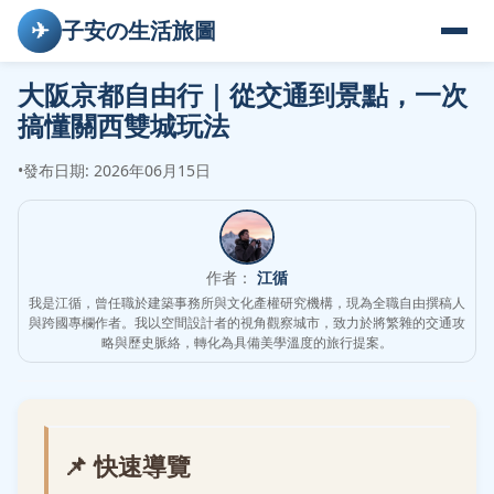
✈
子安の生活旅圖
大阪京都自由行｜從交通到景點，一次
搞懂關西雙城玩法
•
發布日期: 2026年06月15日
作者：
江循
我是江循，曾任職於建築事務所與文化產權研究機構，現為全職自由撰稿人
與跨國專欄作者。我以空間設計者的視角觀察城市，致力於將繁雜的交通攻
略與歷史脈絡，轉化為具備美學溫度的旅行提案。
📌 快速導覽