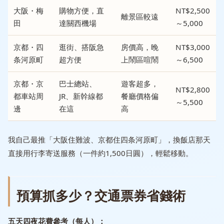
大阪・梅
購物方便，直
NT$2,500
離景區較遠
田
達關西機場
～5,000
京都・四
逛街、搭阪急
房價高，晚
NT$3,000
条河原町
超方便
上鬧區喧鬧
～6,500
京都・京
巴士總站、
遊客超多，
NT$2,800
都車站周
JR、新幹線都
餐廳價格偏
～5,500
邊
在這
高
我自己最推「大阪住難波、京都住四条河原町」，換飯店那天
直接用行李寄送服務（一件約1,500日圓），輕鬆移動。
預算抓多少？交通票券省錢術
五天四夜花費參考（每人）：