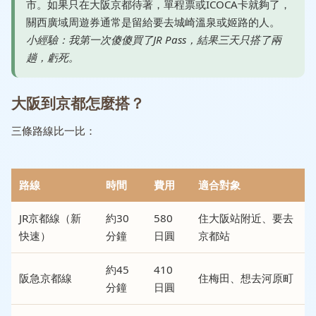
市。如果只在大阪京都待著，單程票或ICOCA卡就夠了，
關西廣域周遊券通常是留給要去城崎溫泉或姬路的人。
小經驗：我第一次傻傻買了JR Pass，結果三天只搭了兩
趟，虧死。
大阪到京都怎麼搭？
三條路線比一比：
路線
時間
費用
適合對象
JR京都線（新
約30
580
住大阪站附近、要去
快速）
分鐘
日圓
京都站
約45
410
阪急京都線
住梅田、想去河原町
分鐘
日圓