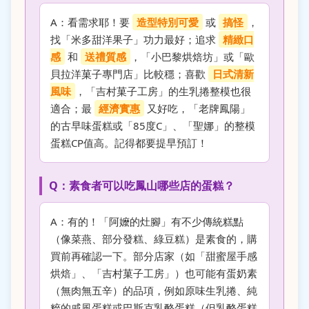
A：看需求耶！要
造型特別可愛
或
搞怪
，
找「米多甜洋果子」功力最好；追求
精緻口
感
和
送禮質感
，「小巴黎烘焙坊」或「歐
貝拉洋菓子專門店」比較穩；喜歡
日式清新
風味
，「吉村菓子工房」的生乳捲整模也很
適合；最
經濟實惠
又好吃，「老牌鳳陽」
的古早味蛋糕或「85度C」、「聖娜」的整模
蛋糕CP值高。記得都要提早預訂！
Q：素食者可以吃鳳山哪些店的蛋糕？
A：有的！「阿嬤的灶腳」有不少傳統糕點
（像菜燕、部分發糕、綠豆糕）是素食的，購
買前再確認一下。部分店家（如「甜蜜屋手感
烘焙」、「吉村菓子工房」）也可能有蛋奶素
（無肉無五辛）的品項，例如原味生乳捲、純
粹的戚風蛋糕或巴斯克乳酪蛋糕（但乳酪蛋糕