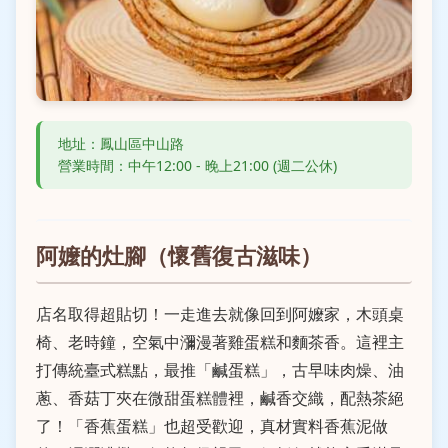
地址：鳳山區中山路
營業時間：中午12:00 - 晚上21:00 (週二公休)
阿嬤的灶腳（懷舊復古滋味）
店名取得超貼切！一走進去就像回到阿嬤家，木頭桌
椅、老時鐘，空氣中瀰漫著雞蛋糕和麵茶香。這裡主
打傳統臺式糕點，最推「鹹蛋糕」，古早味肉燥、油
蔥、香菇丁夾在微甜蛋糕體裡，鹹香交織，配熱茶絕
了！「香蕉蛋糕」也超受歡迎，真材實料香蕉泥做