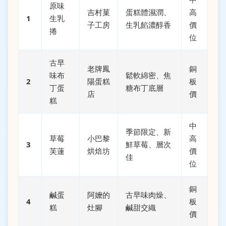
原味
吉村菓
蛋糕體濕潤、
高
1
生乳
子工房
生乳餡濃醇香
價
捲
位
古早
老牌鳳
銅
味布
鬆軟綿密、焦
2
陽蛋糕
板
丁蛋
糖布丁底層
店
價
糕
中
季節限定、新
草莓
小巴黎
高
3
鮮草莓、層次
芙蓮
烘焙坊
價
佳
位
銅
鹹蛋
阿嬤的
古早味肉燥、
4
板
糕
灶腳
鹹甜交織
價