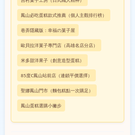
吉村菓子工房（日式職人精神）
鳳山必吃蛋糕款式推薦（個人主觀排行榜）
巷弄隱藏版：幸福の菓子屋
歐貝拉洋菓子專門店（高雄名店分店）
米多甜洋果子（創意造型蛋糕）
85度C鳳山站前店（連鎖平價選擇）
聖娜鳳山門市（麵包糕點一次購足）
鳳山蛋糕選購小撇步