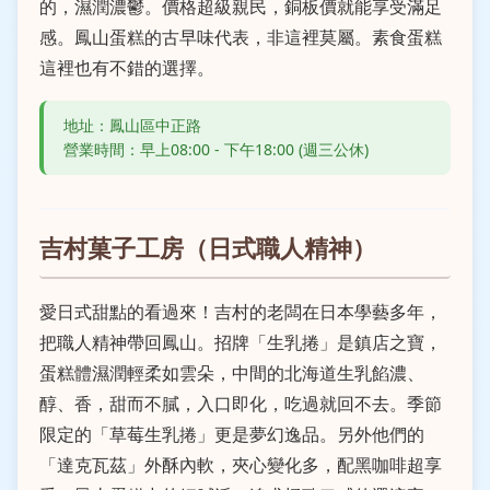
的，濕潤濃鬱。價格超級親民，銅板價就能享受滿足
感。鳳山蛋糕的古早味代表，非這裡莫屬。素食蛋糕
這裡也有不錯的選擇。
地址：鳳山區中正路
營業時間：早上08:00 - 下午18:00 (週三公休)
吉村菓子工房（日式職人精神）
愛日式甜點的看過來！吉村的老闆在日本學藝多年，
把職人精神帶回鳳山。招牌「生乳捲」是鎮店之寶，
蛋糕體濕潤輕柔如雲朵，中間的北海道生乳餡濃、
醇、香，甜而不膩，入口即化，吃過就回不去。季節
限定的「草莓生乳捲」更是夢幻逸品。另外他們的
「達克瓦茲」外酥內軟，夾心變化多，配黑咖啡超享