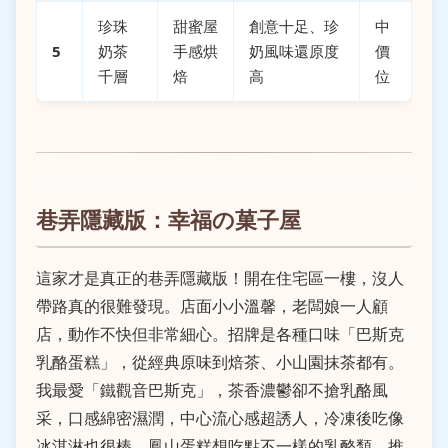
珍珠
甜蜜屋
創意十足、珍
中
5
奶茶
手感烘
奶風味還原度
價
千層
焙
高
位
巷弄隱藏版：幸福の菓子屋
這家才是真正的巷弄隱藏版！開在住宅區一樓，沒人
帶路真的很難發現。店面小小溫馨，老闆娘一人顧
店，動作不快但非常細心。招牌是各種口味「巴斯克
乳酪蛋糕」，從經典原味到焙茶、小山園抹茶都有。
我最愛「鐵觀音巴斯克」，茶香濃鬱卻不搶乳酪風
采，口感綿密濕潤，中心流心感超誘人，冷凍後吃像
冰淇淋也很棒。鳳山蛋糕想吃點不一樣的乳酪類，推