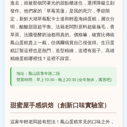
進去，就被那個閃著光的甜點櫃迷住，選擇障礙立刻
發作。他們家的「草莓芙蓮」是我的死穴，季節限
定，新鮮大湖草莓配卡士達和輕盈海綿蛋糕，層次分
明，酸酸甜甜超平衡。法籍老闆對原料超級龜毛，香
草莢、法國發酵奶油都用真的。價格嘛，確實比傳統
鳳山蛋糕貴上一截，但偶爾犒賞自己很值得。生日蛋
糕訂製這裡也是熱門，造型精緻，送禮有面子。高雄
精緻蛋糕哪裡找？這裡不踩雷。
地址：鳳山區青年路二段
營業時間：早上10:30 - 晚上20:30 (全年無休，厲害吧)
甜蜜屋手感烘焙（創新口味實驗室）
這家年輕老闆超有想法！鳳山蛋糕常見的口味之外，