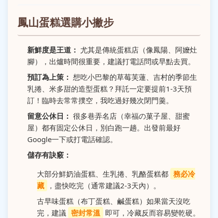
鳳山蛋糕選購小撇步
新鮮度是王道：
尤其是傳統蛋糕店（像鳳陽、阿嬤灶
腳），出爐時間很重要，建議打電話問或早點去買。
預訂為上策：
想吃小巴黎的草莓芙蓮、吉村的季節生
乳捲、米多甜的造型蛋糕？拜託一定要提前1-3天預
訂！臨時去常常撲空，我吃過好幾次閉門羹。
留意公休日：
很多巷弄名店（幸福の菓子屋、甜蜜
屋）都有固定公休日，別白跑一趟。出發前最好
Google一下或打電話確認。
儲存有訣竅：
大部分鮮奶油蛋糕、生乳捲、乳酪蛋糕都
務必冷
藏
，盡快吃完（通常建議2-3天內）。
古早味蛋糕（布丁蛋糕、鹹蛋糕）如果當天沒吃
完，建議
密封常溫
即可，冷藏反而容易變乾硬。