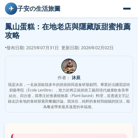
✈
子安の生活旅圖
鳳山蛋糕：在地老店與隱藏版甜蜜推薦
攻略
•
發布日期: 2025年07月31日
更新日期: 2026年02月02日
作者：
沐辰
我是沐辰，一名旅居歐陸多年的烘焙師與蔬食研發顧問。畢業於法國雷諾特
廚藝學院（École Lenôtre），致力於將正統烘焙工藝與現代健康飲食美學
結合。回台後，我專注於推廣植物基（Plant-based）料理，並透過文字記
錄走訪各地的食材探索與餐廳評論。我深信，純粹的食材與細膩的技法，能
為餐桌帶來最具溫度的幸福感。