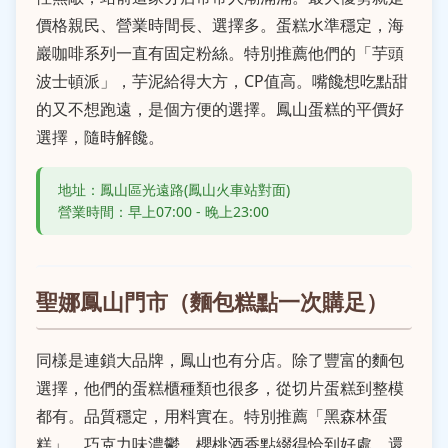
價格親民、營業時間長、選擇多。蛋糕水準穩定，海
巖咖啡系列一直有固定粉絲。特別推薦他們的「芋頭
波士頓派」，芋泥給得大方，CP值高。嘴饞想吃點甜
的又不想跑遠，是個方便的選擇。鳳山蛋糕的平價好
選擇，隨時解饞。
地址：鳳山區光遠路(鳳山火車站對面)
營業時間：早上07:00 - 晚上23:00
聖娜鳳山門市（麵包糕點一次購足）
同樣是連鎖大品牌，鳳山也有分店。除了豐富的麵包
選擇，他們的蛋糕櫃種類也很多，從切片蛋糕到整模
都有。品質穩定，用料實在。特別推薦「黑森林蛋
糕」，巧克力味濃鬱，櫻桃酒香點綴得恰到好處。還