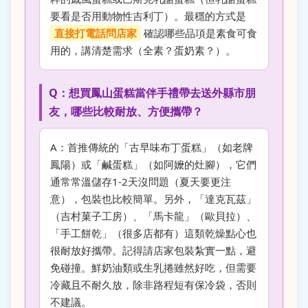
要看是否用動物性吉利丁）。最穩的方式是
直接打電話問店家
確認哪些品項是素食可食
用的，講清楚需求（全素？蛋奶素？）。
Q：想買鳳山蛋糕當伴手禮帶去送外縣市朋
友，哪些比較耐放、方便攜帶？
A：首推傳統的「古早味布丁蛋糕」（如老牌
鳳陽）或「鹹蛋糕」（如阿嬤的灶腳），它們
通常常溫儲存1-2天沒問題（夏天要更注
意），包裝也比較簡單。另外，「達克瓦茲」
（吉村菓子工房）、「馬卡龍」（歐貝拉）、
「手工餅乾」（很多店都有）這類乾燥點心也
很耐放好攜帶。記得請店家包裝紮實一點，避
免碰撞。鮮奶油類或生乳捲雖然好吃，但需要
冷藏且不耐久放，除非路程短有保冷袋，否則
不建議。