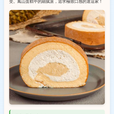
受。鳳山蛋糕中的細膩派，追求極致口感的選這家！