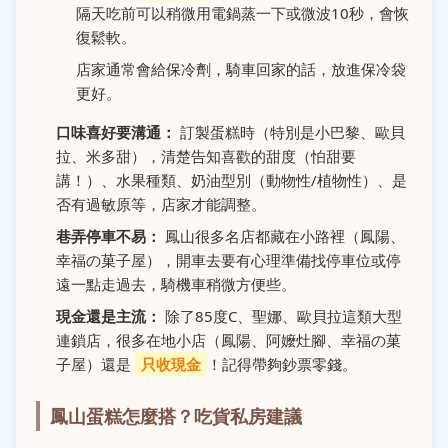
隔天吃前可以稍微用電鍋蒸一下或微波10秒，會恢
復鬆軟。
店家通常會給保冷劑，騎車回家的話，放進保冷袋
更好。
口味喜好要溝通：
訂製蛋糕時（特別是小巴黎、歐貝
拉、米多甜），清楚告知喜歡的甜度（怕甜要
講！）、水果種類、奶油型別（動物性/植物性）、是
否有過敏原等，店家才能調整。
巷弄停車不易：
鳳山很多名店都藏在小路裡（鳳陽、
幸福の菓子屋），開車去要有心理準備找停車位或停
遠一點走過去，騎機車稍微方便些。
現金還是主流：
除了85度C、聖娜、歐貝拉這類大型
連鎖店，很多在地小店（鳳陽、阿嬤灶腳、幸福の菓
子屋）還是
只收現金
！記得帶夠鈔票零錢。
鳳山蛋糕怎麼搭？吃貨私房建議