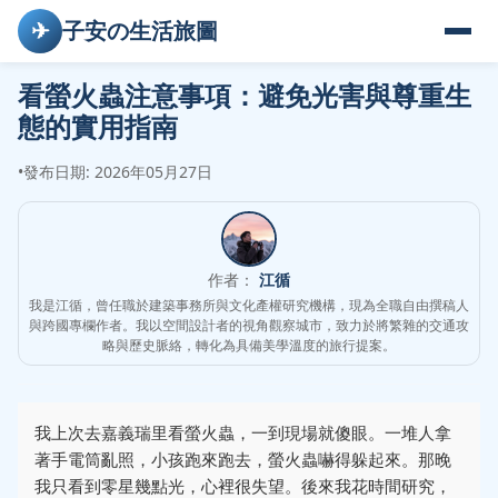
✈
子安の生活旅圖
看螢火蟲注意事項：避免光害與尊重生
態的實用指南
•
發布日期: 2026年05月27日
作者：
江循
我是江循，曾任職於建築事務所與文化產權研究機構，現為全職自由撰稿人
與跨國專欄作者。我以空間設計者的視角觀察城市，致力於將繁雜的交通攻
略與歷史脈絡，轉化為具備美學溫度的旅行提案。
我上次去嘉義瑞里看螢火蟲，一到現場就傻眼。一堆人拿
著手電筒亂照，小孩跑來跑去，螢火蟲嚇得躲起來。那晚
我只看到零星幾點光，心裡很失望。後來我花時間研究，