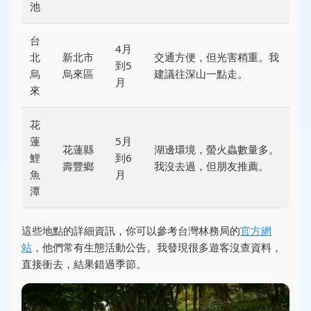
池
台
4月
北
新北市
交通方便，但光害稍重。我
到5
烏
烏來區
建議往深山一點走。
月
來
花
蓮
5月
花蓮縣
湖邊環境，螢火蟲數量多。
鯉
到6
壽豐鄉
我沒去過，但朋友推薦。
魚
月
潭
這些地點的詳細資訊，你可以參考台灣林務局的
官方網
站
，他們常有生態活動公告。我發現很多遊客沒查資料，
直接衝去，結果錯過季節。