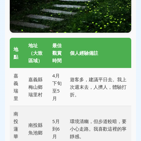
地址
最佳
地
（大致
觀賞
個人經驗備註
點
區域）
時間
嘉
4月
嘉義縣
遊客多，建議平日去。我上
義
下旬
梅山鄉
次週末去，人擠人，體驗打
瑞
至5
瑞里村
折。
里
月
南
投
5月
環境清幽，但步道較暗，要
南投縣
蓮
到6
小心走路。我喜歡這裡的寧
魚池鄉
華
月
靜感。