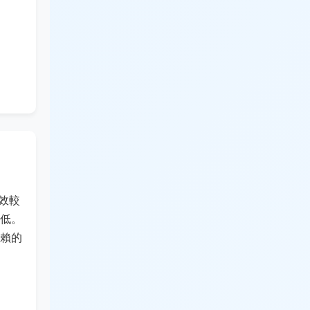
藥效較
低。
賴的