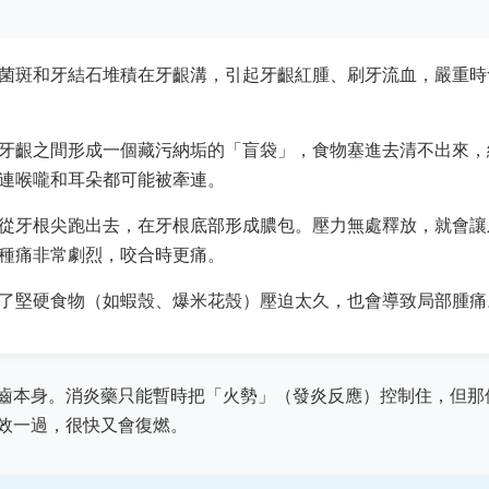
菌斑和牙結石堆積在牙齦溝，引起牙齦紅腫、刷牙流血，嚴重時
牙齦之間形成一個藏污納垢的「盲袋」，食物塞進去清不出來，
連喉嚨和耳朵都可能被牽連。
從牙根尖跑出去，在牙根底部形成膿包。壓力無處釋放，就會讓
種痛非常劇烈，咬合時更痛。
了堅硬食物（如蝦殼、爆米花殼）壓迫太久，也會導致局部腫痛
齒本身。消炎藥只能暫時把「火勢」（發炎反應）控制住，但那
效一過，很快又會復燃。