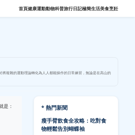
首頁
健康運動
動物科普
旅行日記
極簡生活
美食烹飪
力於將複雜的運動理論轉化為人人都能操作的日常練習，無論是在高山的
就是：
* 熱門新聞
瘦手臂飲食全攻略：吃對食
物輕鬆告別蝴蝶袖