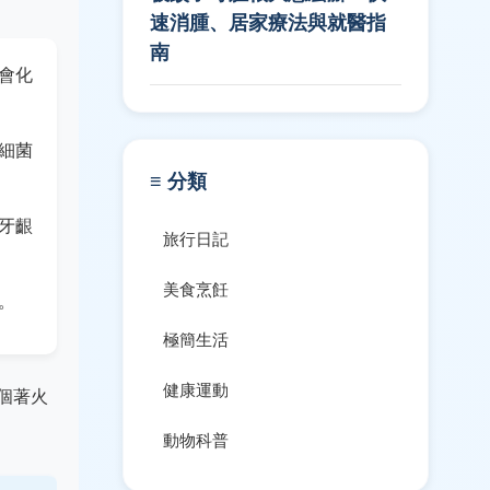
速消腫、居家療法與就醫指
南
會化
細菌
≡ 分類
牙齦
旅行日記
美食烹飪
。
極簡生活
健康運動
個著火
動物科普