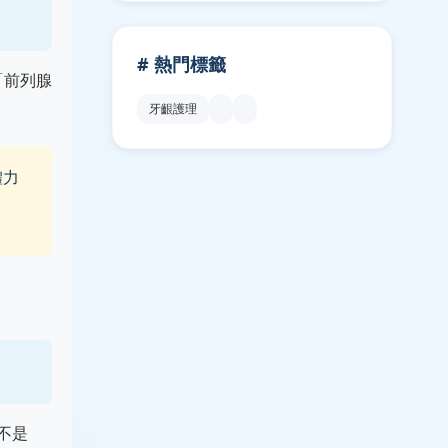
# 熱門標籤
「前列腺
牙齦護理
體力
不是