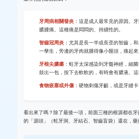
牙周病相關發炎
：這是成人最常見的原因。牙
膿腫痛。這種痛是悶悶的、持續性的。
智齒冠周炎
：尤其是長一半或長歪的智齒，和
一孳生，旁邊的牙肉就腫得像小饅頭，痛起來
牙根尖膿瘍
：蛀牙太深感染到牙髓神經，細菌
鼓出一包，按下去軟軟的，有時會有膿液。這
食物嵌塞或外傷
：硬物刺傷牙齦，或是牙縫卡
看出來了嗎？除了最後一項，前面三種的根源都在牙
的「源頭」（蛀牙洞、牙結石、智齒盲袋）還在，藥