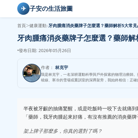
✈
子安の生活旅圖
>
›
首頁
健康運動
牙肉腫痛消炎藥牌子怎麼選？藥師解析5大常見
牙肉腫痛消炎藥牌子怎麼選？藥師解
•
發布日期: 2026年05月26日
作者：
林克宇
我是林克宇，一名深耕運動科學與戶外探索的物理治療師。
稜線、寒冷的雪場或重訓室的深蹲架旁，我始終相信：正確
半夜被牙齦的抽痛驚醒，或是吃飯時一咬下去就痛到
「藥師，我牙肉腫起來好痛，有沒有推薦的消炎藥牌
架上牌子那麼多，你真的選對了嗎？