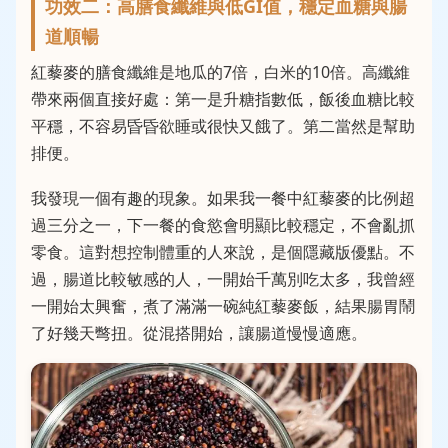
功效二：高膳食纖維與低GI值，穩定血糖與腸
道順暢
紅藜麥的膳食纖維是地瓜的7倍，白米的10倍。高纖維
帶來兩個直接好處：第一是升糖指數低，飯後血糖比較
平穩，不容易昏昏欲睡或很快又餓了。第二當然是幫助
排便。
我發現一個有趣的現象。如果我一餐中紅藜麥的比例超
過三分之一，下一餐的食慾會明顯比較穩定，不會亂抓
零食。這對想控制體重的人來說，是個隱藏版優點。不
過，腸道比較敏感的人，一開始千萬別吃太多，我曾經
一開始太興奮，煮了滿滿一碗純紅藜麥飯，結果腸胃鬧
了好幾天彆扭。從混搭開始，讓腸道慢慢適應。