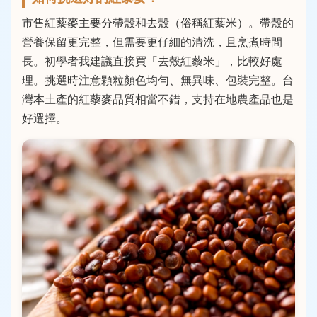
市售紅藜麥主要分帶殼和去殼（俗稱紅藜米）。帶殼的
營養保留更完整，但需要更仔細的清洗，且烹煮時間
長。初學者我建議直接買「去殼紅藜米」，比較好處
理。挑選時注意顆粒顏色均勻、無異味、包裝完整。台
灣本土產的紅藜麥品質相當不錯，支持在地農產品也是
好選擇。