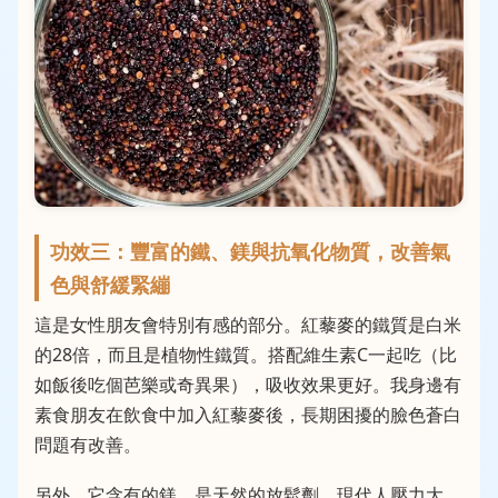
功效三：豐富的鐵、鎂與抗氧化物質，改善氣
色與舒緩緊繃
這是女性朋友會特別有感的部分。紅藜麥的鐵質是白米
的28倍，而且是植物性鐵質。搭配維生素C一起吃（比
如飯後吃個芭樂或奇異果），吸收效果更好。我身邊有
素食朋友在飲食中加入紅藜麥後，長期困擾的臉色蒼白
問題有改善。
另外，它含有的鎂，是天然的放鬆劑。現代人壓力大，