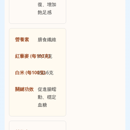
復、增加
飽足感
膳食纖維
約14克
約0.6克
促進腸蠕
動、穩定
血糖