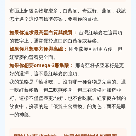
市面上超級食物那麼多，白藜麥、奇亞籽、燕麥，我該
怎麼選？這沒有標準答案，要看你的目標。
如果你追求最高蛋白質與鐵質：
台灣紅藜麥在這兩項
的數字上，通常優於進口的白藜麥或藜麥。
如果你只想要方便與高纖：
即食燕麥可能更方便，但
紅藜麥的營養更全面。
如果你想要omega-3脂肪酸：
那奇亞籽或亞麻籽是更
好的選擇，這不是紅藜麥的強項。
我的策略是「輪著吃」。沒有哪一種食物是完美的。週
一吃紅藜麥飯，週二吃燕麥粥，週三在優格裡加奇亞
籽。這樣不僅營養更均衡，也不會吃膩。紅藜麥在我的
飲食中，扮演的是「優質主食替換」的角色，而不是唯
一的神藥。