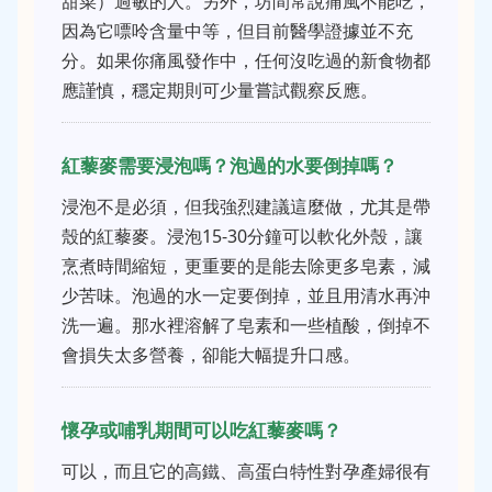
甜菜）過敏的人。另外，坊間常說痛風不能吃，
因為它嘌呤含量中等，但目前醫學證據並不充
分。如果你痛風發作中，任何沒吃過的新食物都
應謹慎，穩定期則可少量嘗試觀察反應。
紅藜麥需要浸泡嗎？泡過的水要倒掉嗎？
浸泡不是必須，但我強烈建議這麼做，尤其是帶
殼的紅藜麥。浸泡15-30分鐘可以軟化外殼，讓
烹煮時間縮短，更重要的是能去除更多皂素，減
少苦味。泡過的水一定要倒掉，並且用清水再沖
洗一遍。那水裡溶解了皂素和一些植酸，倒掉不
會損失太多營養，卻能大幅提升口感。
懷孕或哺乳期間可以吃紅藜麥嗎？
可以，而且它的高鐵、高蛋白特性對孕產婦很有