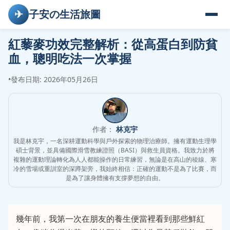
✈
子安の生活旅圖
紅藜麥功效完整解析：從高蛋白到防貧
血，聰明吃法一次掌握
•
發布日期: 2026年05月26日
作者：
林克宇
我是林克宇，一名深耕運動科學與戶外探索的物理治療師。擁有運動生理學
碩士背景，並具備國際滑雪教練證照（BASI）與救生員資格。我致力於將
複雜的運動理論轉化為人人都能操作的日常練習，無論是在高山的稜線、寒
冷的雪場或重訓室的深蹲架旁，我始終相信：正確的運動不是為了比賽，而
是為了讓身體擁有支撐夢想的自由。
幾年前，我第一次在朋友的養生便當裡看到那些鮮紅