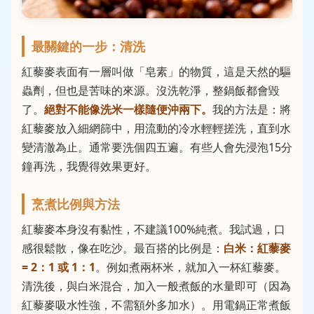
最關鍵的一步：清洗
紅藜麥表面有一層叫做「皂素」的物質，這是天然的驅
蟲劑，但也是苦味的來源。沒洗乾淨，整鍋飯都會毀
了。
絕對不能像洗米一樣隨便沖兩下。
我的方法是：將
紅藜麥放入細網篩中，用流動的冷水輕輕搓洗，直到水
變清澈為止。通常要洗個四五遍。有些人會先浸泡15分
鐘再洗，我覺得效果更好。
烹煮比例與方法
紅藜麥本身沒有黏性，不建議100%純煮。我試過，口
感很鬆散，像在吃沙。最百搭的比例是：
白米：紅藜麥
= 2：1 或 1：1
。例如煮兩杯米，就加入一杯紅藜麥。
清洗後，與白米混合，加入一般煮飯的水量即可（因為
紅藜麥吸水性強，不需額外多加水）。用電鍋正常煮飯