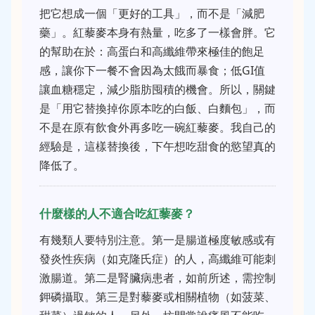
把它想成一個「更好的工具」，而不是「減肥
藥」。紅藜麥本身有熱量，吃多了一樣會胖。它
的幫助在於：高蛋白和高纖維帶來極佳的飽足
感，讓你下一餐不會因為太餓而暴食；低GI值
讓血糖穩定，減少脂肪囤積的機會。所以，關鍵
是「用它替換掉你原本吃的白飯、白麵包」，而
不是在原有飲食外再多吃一碗紅藜麥。我自己的
經驗是，這樣替換後，下午想吃甜食的慾望真的
降低了。
什麼樣的人不適合吃紅藜麥？
有幾類人要特別注意。第一是腸道極度敏感或有
發炎性疾病（如克隆氏症）的人，高纖維可能刺
激腸道。第二是腎臟病患者，如前所述，需控制
鉀磷攝取。第三是對藜麥或相關植物（如菠菜、