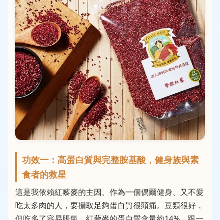
功效一：高蛋白質與完整胺基酸，健身族與素
食者的救星
這是我依賴紅藜麥的主因。作為一個偶爾健身、又不愛
吃太多肉的人，要攝取足夠蛋白質很頭痛。豆類很好，
但吃多了容易脹氣。紅藜麥的蛋白質含量約14%，跟一