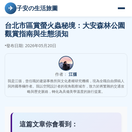
✈
子安の生活旅圖
台北市區賞螢火蟲秘境：大安森林公園
觀賞指南與生態須知
•
發布日期: 2026年05月20日
作者：
江循
我是江循，曾任職於建築事務所與文化產權研究機構，現為全職自由撰稿人
與跨國專欄作者。我以空間設計者的視角觀察城市，致力於將繁雜的交通攻
略與歷史脈絡，轉化為具備美學溫度的旅行提案。
這篇文章你會看到：