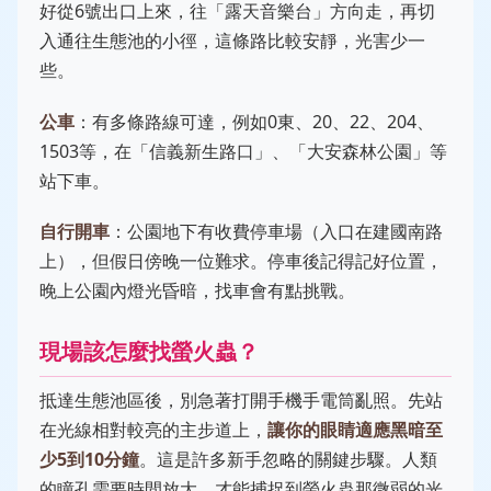
好從6號出口上來，往「露天音樂台」方向走，再切
入通往生態池的小徑，這條路比較安靜，光害少一
些。
公車
：有多條路線可達，例如0東、20、22、204、
1503等，在「信義新生路口」、「大安森林公園」等
站下車。
自行開車
：公園地下有收費停車場（入口在建國南路
上），但假日傍晚一位難求。停車後記得記好位置，
晚上公園內燈光昏暗，找車會有點挑戰。
現場該怎麼找螢火蟲？
抵達生態池區後，別急著打開手機手電筒亂照。先站
在光線相對較亮的主步道上，
讓你的眼睛適應黑暗至
少5到10分鐘
。這是許多新手忽略的關鍵步驟。人類
的瞳孔需要時間放大，才能捕捉到螢火蟲那微弱的光