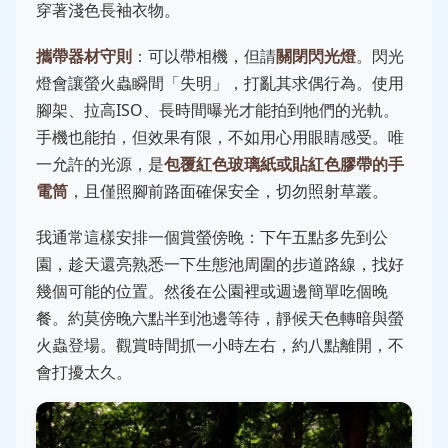
穿著淺色長袖衣物。
攜帶器材守則
：可以帶相機，但請
關閉閃光燈
。閃光
燈會讓螢火蟲瞬間「失明」，打亂其求偶行為。使用
腳架、拉高ISO、長時間曝光才能拍到牠們的光軌。
手機也能拍，但效果有限，不如用心用眼睛感受。唯
一允許的光源，是
包覆紅色玻璃紙或貼紅色膠帶的手
電筒
，且僅照腳前路面確保安全，切勿照射草叢。
我通常這樣安排一個賞螢傍晚：下午五點多先到公
園，趁天還亮熟悉一下生態池周圍的步道路線，找好
幾個可能的位置。然後在公園裡或週邊簡單吃個晚
餐。約莫傍晚六點半到池邊等待，靜候天色轉暗與螢
火蟲登場。觀賞時間抓一小時左右，約八點離開，不
會打擾太久。