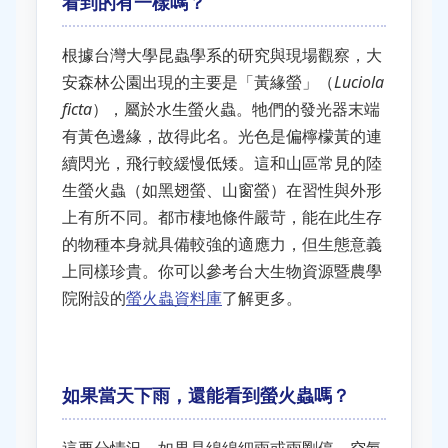
看到的有一樣嗎？
根據台灣大學昆蟲學系的研究與現場觀察，大
安森林公園出現的主要是「黃緣螢」（
Luciola
ficta
），屬於水生螢火蟲。牠們的發光器末端
有黃色邊緣，故得此名。光色是偏檸檬黃的連
續閃光，飛行較緩慢低矮。這和山區常見的陸
生螢火蟲（如黑翅螢、山窗螢）在習性與外形
上有所不同。都市棲地條件嚴苛，能在此生存
的物種本身就具備較強的適應力，但生態意義
上同樣珍貴。你可以參考台大生物資源暨農學
院附設的
螢火蟲資料庫
了解更多。
如果當天下雨，還能看到螢火蟲嗎？