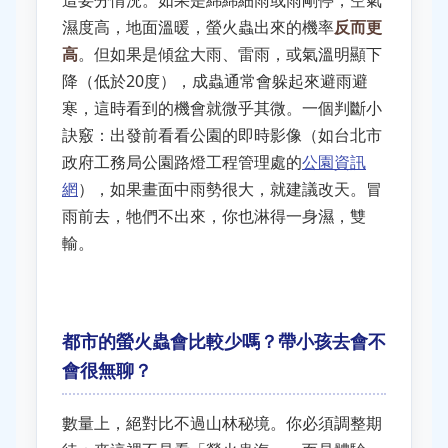
這要分情況。如果是綿綿細雨或雨剛停，空氣
濕度高，地面溫暖，螢火蟲出來的機率
反而更
高
。但如果是傾盆大雨、雷雨，或氣溫明顯下
降（低於20度），成蟲通常會躲起來避雨避
寒，這時看到的機會就微乎其微。一個判斷小
訣竅：出發前看看公園的即時影像（如台北市
政府工務局公園路燈工程管理處的
公園資訊
網
），如果畫面中雨勢很大，就建議改天。冒
雨前去，牠們不出來，你也淋得一身濕，雙
輸。
都市的螢火蟲會比較少嗎？帶小孩去會不
會很無聊？
數量上，絕對比不過山林秘境。你必須調整期