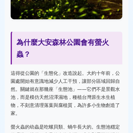
為什麼大安森林公園會有螢火
蟲？
這得從公園的「生態化」改造說起。大約十年前，公
園處開始有意識地減少人工干預，讓部分區域回歸自
然。關鍵就在那幾座「生態池」——它們不是景觀水
池，而是模仿天然沼澤濕地，種植台灣原生水生植
物，不刻意清理落葉與腐植質，為許多小生物創造了
家。
螢火蟲的幼蟲是吃螺貝類、蝸牛長大的。生態池穩定