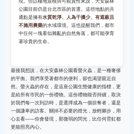
現。但以棲地規模與可觀賞性來說，大安森林
公園目前仍是台北市區的首選。這些地點的共
通點是擁有
水質乾淨、人為干擾少、有遮蔽且
不施用農藥
的水域環境。這也提醒我們，都市
中任何一塊看似雜亂的自然角落，都可能孕育
著珍貴的生命。
最後我想說，在大安森林公園看螢火蟲，是一種奢侈
的平衡。我們享受著都市的便利，卻也渴望親近自
然。螢火蟲的存在，是這座公園生態健康的指標，更
是給所有市民的一份禮物。這份禮物能否持續，取決
於我們每一次到訪時，是選擇成為一個掠奪者，還是
一個謙卑的訪客。關掉不必要的燈光，放輕腳步，用
心去看——你會發現，那微弱的閃光，比任何霓虹都
更能照亮內心。