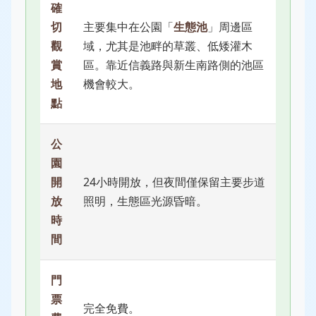
確
切
主要集中在公園「
生態池
」周邊區
觀
域，尤其是池畔的草叢、低矮灌木
賞
區。靠近信義路與新生南路側的池區
地
機會較大。
點
公
園
開
24小時開放，但夜間僅保留主要步道
放
照明，生態區光源昏暗。
時
間
門
票
完全免費。