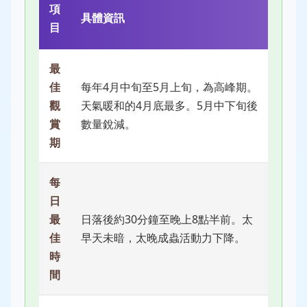
項
具體資訊
目
最
佳
每年4月中旬至5月上旬，為高峰期。
觀
天氣暖和的4月底最多。5月中下旬後
賞
數量銳減。
期
每
日
最
日落後約30分鐘至晚上8點半前。太
佳
早天未暗，太晚成蟲活動力下降。
時
間