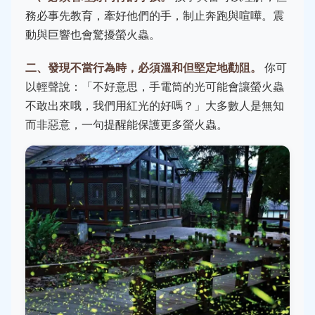
務必事先教育，牽好他們的手，制止奔跑與喧嘩。震
動與巨響也會驚擾螢火蟲。
二、發現不當行為時，必須溫和但堅定地勸阻。
你可
以輕聲說：「不好意思，手電筒的光可能會讓螢火蟲
不敢出來哦，我們用紅光的好嗎？」大多數人是無知
而非惡意，一句提醒能保護更多螢火蟲。