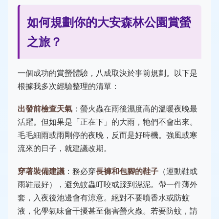
如何規劃你的大安森林公園賞螢
之旅？
一個成功的賞螢體驗，八成取決於事前規劃。以下是
根據我多次經驗整理的清單：
出發前檢查天氣
：螢火蟲在雨後濕度高的溫暖夜晚最
活躍。但如果是「正在下」的大雨，牠們不會出來。
毛毛細雨或雨剛停的夜晚，反而是好時機。強風或寒
流來的日子，就建議改期。
穿著裝備建議
：務必穿
長褲和包腳的鞋子
（運動鞋或
雨鞋最好），避免蚊蟲叮咬或踩到濕泥。帶一件薄外
套，入夜後池邊會有涼意。絕對不要噴香水或防蚊
液，化學氣味會干擾甚至傷害螢火蟲。若要防蚊，請