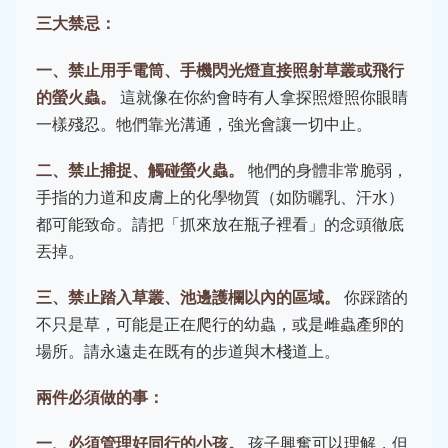
三大禁忌：
一、禁止用手電筒、手機閃光燈直接照射草叢或飛行
的螢火蟲。
這就像在你約會時有人拿探照燈照你眼睛
一樣殘忍。牠們靠光溝通，強光會讓一切中止。
二、禁止捕捉、觸碰螢火蟲。
牠們的身體非常脆弱，
手指的力道和皮膚上的化學物質（如防曬乳、汗水）
都可能致命。請把「抓來放在瓶子裡看」的念頭徹底
丟掉。
三、禁止踏入草叢、池邊護欄以內的區域。
你踩踏的
不只是草，可能是正在爬行的幼蟲，或是雌蟲產卵的
場所。請永遠走在既有的步道與木棧道上。
兩件必須做的事：
一、必須管理好同行的小孩。
孩子興奮可以理解，但