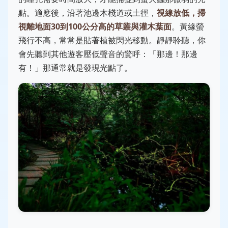
點。適應後，沿著池邊木棧道或土徑，
視線放低，掃
視離地面30到100公分高的草叢與灌木葉面
。黃緣螢
飛行不高，常常是貼著植被閃光移動。靜靜聆聽，你
會先聽到其他遊客壓低聲音的驚呼：「那邊！那邊
有！」那通常就是發現光點了。