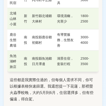
民宿
具
北埔
新
新竹縣北埔鄉
環境清幽，
1800-
山林
竹
大林村
光害少
2500
小屋
鹿谷
有導覽服
南
南投縣鹿谷鄉
3000-
生態
務，生態友
投
初鄉村
4000
農場
善
魚池
南
南投縣魚池鄉
湖景住宿，
2500-
湖畔
投
日月潭邊
套裝行程
3500
旅店
這些都是我實際住過的，但每個人需求不同，你可
以根據表格快速篩選。我還想提一下花蓮，那裡螢
火蟲季較晚，大約5月到6月，住宿選擇多，但有些
偏遠，得自駕。