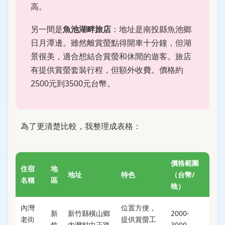
高。
另一間是
魚池湖畔旅店
：地址是南投縣魚池鄉
日月潭邊。雖然離賞螢點得開車十分鐘，但湖
景很美，適合想結合賞螢和休閒的遊客。旅店
有提供賞螢套裝行程，但額外收費。價格約
2500元到3500元台幣。
為了更清楚比較，我整理成表格：
價格範圍
住宿
地
地址
特色
（台幣/
名稱
區
晚）
內灣
位置方便，
新
新竹縣橫山鄉
2000-
老街
提供賞螢工
竹
內灣村中正路
3000