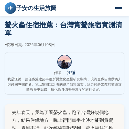
✈
子安の生活旅圖
螢火蟲住宿推薦：台灣賞螢旅宿實測清
單
•
發布日期: 2026年06月03日
作者：
江循
我是江循，曾任職於建築事務所與文化產權研究機構，現為全職自由撰稿人
與跨國專欄作者。我以空間設計者的視角觀察城市，致力於將繁雜的交通攻
略與歷史脈絡，轉化為具備美學溫度的旅行提案。
去年春天，我為了看螢火蟲，跑了台灣好幾個地
方，結果住錯地方，晚上得開車半小時才能到賞螢
點，累到不行。那次經驗讓我學到，螢火蟲住宿推