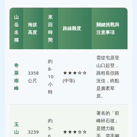
山
來
岳
海拔
回
關鍵挑戰與
路線難度
名
高度
時
注意事項
稱
間
需從屯原登
約
奇
山口起登，
8-
萊
3358
★★★☆☆
路程長但路
10
南
公尺
(中等)
況佳，終點
小
峰
是廣袤草
時
原。
著名的「前
約
峰碎石坡」
玉
5-
是體力殺
山
3239
★★★☆☆
6
手，需手腳