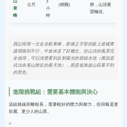
山
3
公尺
(稍難)
肺，山頂展
東
小
望極佳。
峰
時
我記得第一次走合歡東峰，那個之字形的陡上坡確實
讓我喘到不行，中途休息了好幾次。但山頂的風景完
全值得，可以清楚看到反射陽光的碧綠水池（應該是
武法奈尾山附近的看天池），那是低海拔山區看不到
的景色。
進階挑戰組：需要基本體能與決心
這組路線距離較長，需要較好的體力與耐力，但回報是更
壯麗、更少人的山景。
>