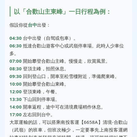
以「合歡山主東峰」一日行程為例：
假設你從
台中
出發：
04:30
台中出發（自驾或包車）。
06:30
抵達合歡山遊客中心或武嶺停車場。此時人少車位
多。
07:00
開始攀登合歡山主峰。慢慢走，欣賞風景。
08:30
登頂主峰，拍照休息。
09:30
回到登山口，開車至松雪樓附近，準備爬東峰。
10:00
開始攀登合歡山東峰。
12:00
登頂東峰，午餐。
13:30
下山回到停車場。
14:00
開車返程，途中可在清境農場稍作休息。
17:00
左右回到台中。
大眾運輸的話，可以搭乘南投客運【6658A】清境-合歡山
（武嶺）的班車，但班次極少，一定要事先上
南投客運網