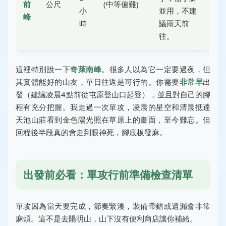
前
公尺
(中等偏難)
小
並用，不建
峰
時
議雨天前
往。
這裡特別說一下
奇萊南峰
。很多人以為它一定要過夜，但
其實體能好的山友，單日往返是可行的。你需要
非常早
出
發（建議凌晨4點前從屯原登山口起登），並且對自己的腳
程有充分把握。我走過一次單攻，凌晨的星空和清晨抵達
天池山莊看到金色陽光照在草原上的畫面，至今難忘。但
回程後半段真的會走到眼神死，腳底板發麻。
出發前必看：單攻行前準備檢查清單
單攻因為當天要完成，節奏緊湊，裝備帶錯或遺漏會非常
麻煩。這不是去陽明山，山下沒有便利商店讓你補給。