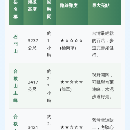
岳
海拔
回
路線難度
最大亮點
名
高度
時
稱
間
約
台灣最輕鬆
石
3237
1
★☆☆☆☆
的百岳，步
門
公尺
小
(極簡單)
道完善如健
山
時
行。
合
約
視野開闊，
歡
2-
3417
★☆☆☆☆
可眺望奇萊
山
3
公尺
(簡單)
連峰，水泥
主
小
步道好走。
峰
時
合
約
舊滑雪道陡
歡
2-
3421
★★☆☆☆
上，考驗心