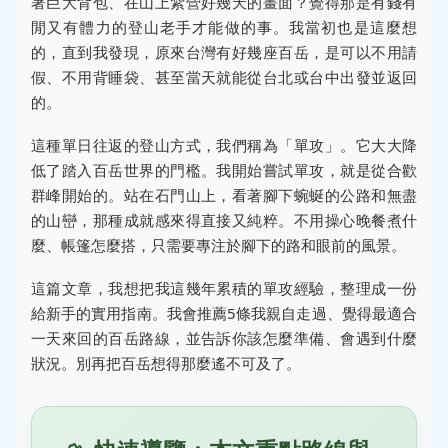
著巨大背包、在山上紮營好幾天的畫面？覺得那是有錢有
閒又有體力的登山老手才能做的事。我當初也是這麼想
的，直到我發現，原來台灣有好幾座百岳，是可以不用請
假、不用背睡袋、甚至當天就能從台北或台中出發並返回
的。
這種單日往返的登山方式，我們稱為「單攻」。它大大降
低了踏入百岳世界的門檻。我開始嘗試單攻，就是從合歡
群峰開始的。站在石門山上，看著腳下蜿蜒的公路和無盡
的山巒，那種成就感來得直接又純粹。不用操心晚餐煮什
麼、帳篷怎麼搭，只需要專注於腳下的路和眼前的風景。
這篇文章，我想把我這幾年累積的單攻經驗，整理成一份
給新手的實用指南。我會推薦5條我親自走過、覺得最適合
一天來回的百岳路線，並告訴你該怎麼準備、會遇到什麼
狀況。別再把百岳想得那麼遙不可及了。