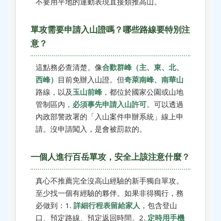
不要用平地的運動表現直接類推高山。
單攻需要申請入山證嗎？哪些路線要特別注
意？
這點務必查清楚。像
合歡群峰（主、東、北、
西峰）
目前免辦入山證。但
奇萊南峰、南華山
路線，以及
玉山前峰
，都位於國家公園或山地
管制區內，
必須事先申請入山許可
。可以透過
內政部警政署的「
入山案件申辦系統
」線上申
請。沒申請闖入，是會被罰款的。
一個人進行百岳單攻，安全上該注意什麼？
真心不推薦完全沒高山經驗的新手獨自單攻。
至少找一個有經驗的夥伴。如果非得獨行，務
必做到：1.
詳細行程表留給家人
，包含登山
口、預定路線、預定返回時間。2.
定時用手機