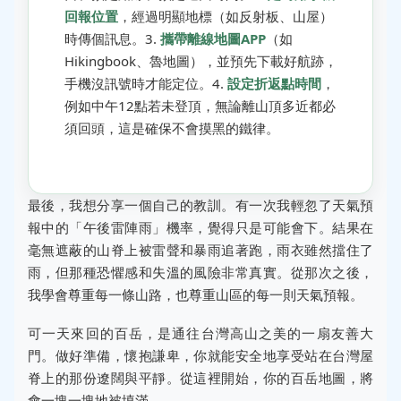
回報位置
，經過明顯地標（如反射板、山屋）
時傳個訊息。3.
攜帶離線地圖APP
（如
Hikingbook、魯地圖），並預先下載好航跡，
手機沒訊號時才能定位。4.
設定折返點時間
，
例如中午12點若未登頂，無論離山頂多近都必
須回頭，這是確保不會摸黑的鐵律。
最後，我想分享一個自己的教訓。有一次我輕忽了天氣預
報中的「午後雷陣雨」機率，覺得只是可能會下。結果在
毫無遮蔽的山脊上被雷聲和暴雨追著跑，雨衣雖然擋住了
雨，但那種恐懼感和失溫的風險非常真實。從那次之後，
我學會尊重每一條山路，也尊重山區的每一則天氣預報。
可一天來回的百岳，是通往台灣高山之美的一扇友善大
門。做好準備，懷抱謙卑，你就能安全地享受站在台灣屋
脊上的那份遼闊與平靜。從這裡開始，你的百岳地圖，將
會一塊一塊地被填滿。