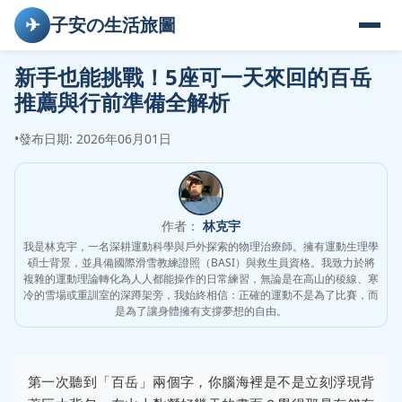
✈
子安の生活旅圖
新手也能挑戰！5座可一天來回的百岳
推薦與行前準備全解析
•
發布日期: 2026年06月01日
作者：
林克宇
我是林克宇，一名深耕運動科學與戶外探索的物理治療師。擁有運動生理學
碩士背景，並具備國際滑雪教練證照（BASI）與救生員資格。我致力於將
複雜的運動理論轉化為人人都能操作的日常練習，無論是在高山的稜線、寒
冷的雪場或重訓室的深蹲架旁，我始終相信：正確的運動不是為了比賽，而
是為了讓身體擁有支撐夢想的自由。
第一次聽到「百岳」兩個字，你腦海裡是不是立刻浮現背