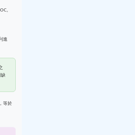
OC。
利進
之
因缺
，等於