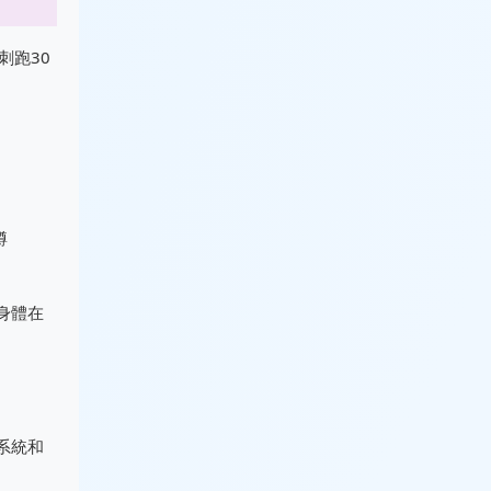
刺跑30
蹲
身體在
系統和