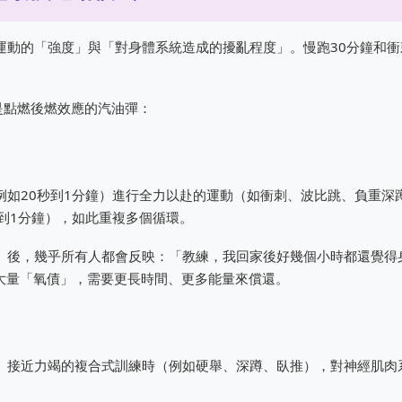
動的「強度」與「對身體系統造成的擾亂程度」。慢跑30分鐘和衝
是點燃後燃效應的汽油彈：
如20秒到1分鐘）進行全力以赴的運動（如衝刺、波比跳、負重深
到1分鐘），如此重複多個循環。
共8輪）後，幾乎所有人都會反映：「教練，我回家後好幾個小時都還覺得
下大量「氧債」，需要更長時間、更多能量來償還。
、接近力竭的複合式訓練時（例如硬舉、深蹲、臥推），對神經肌肉