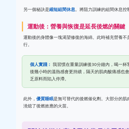
另一個秘訣是
縮短組間休息
。將阻力訓練的組間休息控制
運動後：營養與恢復是延長後燃的關鍵
運動後的身體像一塊渴望修復的海綿。此時補充營養不
行。
個人實踐：
我習慣在重量訓練後30分鐘內，喝一杯
後幾小時的溫熱感會更持續，隔天的肌肉酸痛感也
乏原料而陷入停滯。
此外，
優質睡眠
是無可替代的後燃催化劑。大部分的肌
澆熄了後燃效應的火苗。