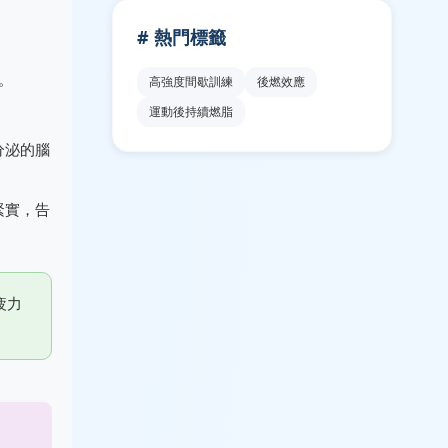
# 熱門標籤
。
高強度間歇訓練
後燃效應
運動後持續燃脂
分泌的腦
緊實，告
疲力