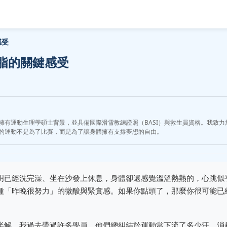
感受
脂的關鍵感受
擁有運動生理學碩士背景，並具備國際滑雪教練證照（BASI）與救生員資格。我致
的運動不是為了比賽，而是為了讓身體擁有支撐夢想的自由。
明已經洗完澡、坐在沙發上休息，身體卻還感覺溫溫熱熱的，心跳似
種「昨晚很努力」的微酸與緊實感。如果你點頭了，那麼你很可能已
半解。我過去帶過許多學員，他們總糾結於運動當下流了多少汗、消