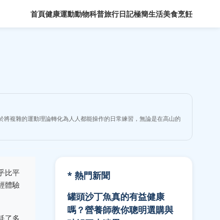
首頁
健康運動
動物科普
旅行日記
極簡生活
美食烹飪
力於將複雜的運動理論轉化為人人都能操作的日常練習，無論是在高山的
乎比平
* 熱門新聞
經體驗
罐頭沙丁魚真的有益健康
嗎？營養師教你聰明選購與
耗了多