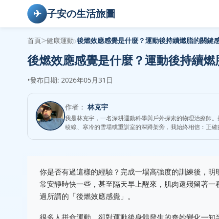
✈
子安の生活旅圖
>
›
首頁
健康運動
後燃效應感覺是什麼？運動後持續燃脂的關鍵
後燃效應感覺是什麼？運動後持續燃
•
發布日期: 2026年05月31日
作者：
林克宇
我是林克宇，一名深耕運動科學與戶外探索的物理治療師。
稜線、寒冷的雪場或重訓室的深蹲架旁，我始終相信：正確
你是否有過這樣的經驗？完成一場高強度的訓練後，明
常安靜時快一些，甚至隔天早上醒來，肌肉還殘留著一
過所謂的「後燃效應感覺」。
很多人拼命運動，卻對運動後身體發生的奇妙變化一知