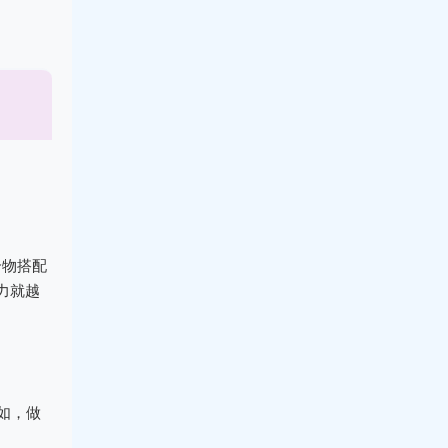
合物搭配
力就越
如，做