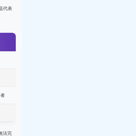
這代表
脂者
無法完