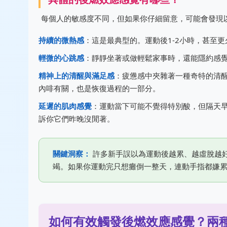
每個人的敏感度不同，但如果你仔細留意，可能會發現
持續的微熱感
：這是最典型的。運動後1-2小時，甚至
輕微的心跳感
：靜靜坐著或做輕鬆家事時，還能隱約感
精神上的清醒與滿足感
：疲憊感中夾雜著一種奇特的清
內啡有關，也是恢復過程的一部分。
延遲的肌肉感覺
：運動當下可能不覺得特別酸，但隔天
訴你它們昨晚沒閒著。
關鍵洞察：
許多新手誤以為運動後越累、越虛脫越
竭。如果你運動完只想癱倒一整天，連動手指都嫌
如何有效觸發後燃效應感覺？兩