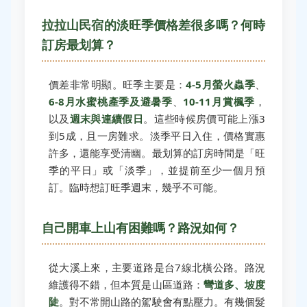
拉拉山民宿的淡旺季價格差很多嗎？何時
訂房最划算？
價差非常明顯。旺季主要是：
4-5月螢火蟲季
、
6-8月水蜜桃產季及避暑季
、
10-11月賞楓季
，
以及
週末與連續假日
。這些時候房價可能上漲3
到5成，且一房難求。淡季平日入住，價格實惠
許多，還能享受清幽。最划算的訂房時間是「旺
季的平日」或「淡季」，並提前至少一個月預
訂。臨時想訂旺季週末，幾乎不可能。
自己開車上山有困難嗎？路況如何？
從大溪上來，主要道路是台7線北橫公路。路況
維護得不錯，但本質是山區道路：
彎道多、坡度
陡
。對不常開山路的駕駛會有點壓力。有幾個髮