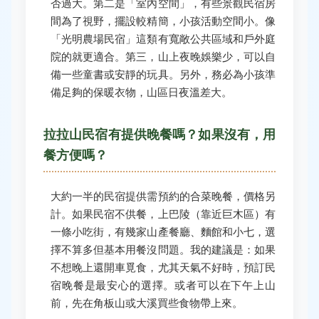
否過大。第二是「室內空間」，有些景觀民宿房
間為了視野，擺設較精簡，小孩活動空間小。像
「光明農場民宿」這類有寬敞公共區域和戶外庭
院的就更適合。第三，山上夜晚娛樂少，可以自
備一些童書或安靜的玩具。另外，務必為小孩準
備足夠的保暖衣物，山區日夜溫差大。
拉拉山民宿有提供晚餐嗎？如果沒有，用
餐方便嗎？
大約一半的民宿提供需預約的合菜晚餐，價格另
計。如果民宿不供餐，上巴陵（靠近巨木區）有
一條小吃街，有幾家山產餐廳、麵館和小七，選
擇不算多但基本用餐沒問題。我的建議是：如果
不想晚上還開車覓食，尤其天氣不好時，預訂民
宿晚餐是最安心的選擇。或者可以在下午上山
前，先在角板山或大溪買些食物帶上來。