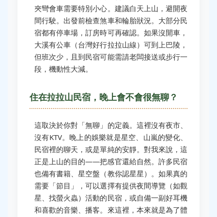
夾彎會車需要特別小心。建議白天上山，避開夜
間行駛。出發前檢查煞車和輪胎狀況。大部分民
宿都有停車場，訂房時可再確認。如果沒開車，
大溪有公車（台灣好行拉拉山線）可到上巴陵，
但班次少，且到民宿可能需請老闆接送或步行一
段，機動性大減。
住在拉拉山民宿，晚上會不會很無聊？
這取決於你對「無聊」的定義。這裡沒有夜市、
沒有KTV。晚上的娛樂就是星空、山嵐的變化、
民宿裡的聊天，或是單純的安靜。對我來說，這
正是上山的目的——把感官還給自然。許多民宿
也備有書籍、星空盤（教你認星星）。如果真的
需要「節目」，可以選擇有提供夜間導覽（如觀
星、找螢火蟲）活動的民宿，或自備一副好耳機
和喜歡的音樂、播客。來這裡，本來就是為了體