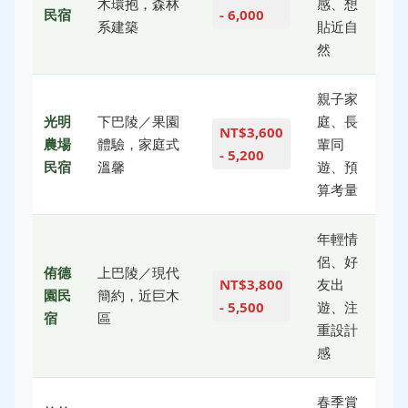
木環抱，森林
感、想
民宿
- 6,000
系建築
貼近自
然
親子家
光明
下巴陵／果園
庭、長
NT$3,600
農場
體驗，家庭式
輩同
- 5,200
民宿
溫馨
遊、預
算考量
年輕情
侶、好
侑德
上巴陵／現代
NT$3,800
友出
園民
簡約，近巨木
- 5,500
遊、注
宿
區
重設計
感
春季賞