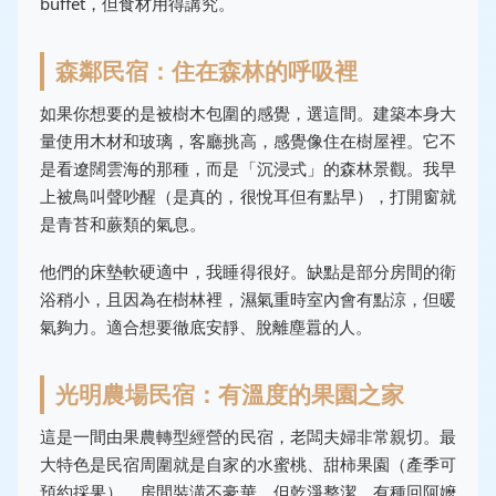
buffet，但食材用得講究。
森鄰民宿：住在森林的呼吸裡
如果你想要的是被樹木包圍的感覺，選這間。建築本身大
量使用木材和玻璃，客廳挑高，感覺像住在樹屋裡。它不
是看遼闊雲海的那種，而是「沉浸式」的森林景觀。我早
上被鳥叫聲吵醒（是真的，很悅耳但有點早），打開窗就
是青苔和蕨類的氣息。
他們的床墊軟硬適中，我睡得很好。缺點是部分房間的衛
浴稍小，且因為在樹林裡，濕氣重時室內會有點涼，但暖
氣夠力。適合想要徹底安靜、脫離塵囂的人。
光明農場民宿：有溫度的果園之家
這是一間由果農轉型經營的民宿，老闆夫婦非常親切。最
大特色是民宿周圍就是自家的水蜜桃、甜柿果園（產季可
預約採果）。房間裝潢不豪華，但乾淨整潔，有種回阿嬤