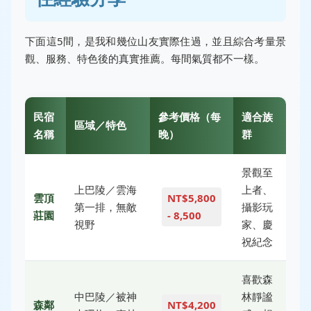
下面這5間，是我和幾位山友實際住過，並且綜合考量景
觀、服務、特色後的真實推薦。每間氣質都不一樣。
民宿
參考價格（每
適合族
區域／特色
名稱
晚）
群
景觀至
上巴陵／雲海
上者、
雲頂
NT$5,800
第一排，無敵
攝影玩
莊園
- 8,500
視野
家、慶
祝紀念
喜歡森
中巴陵／被神
林靜謐
森鄰
NT$4,200