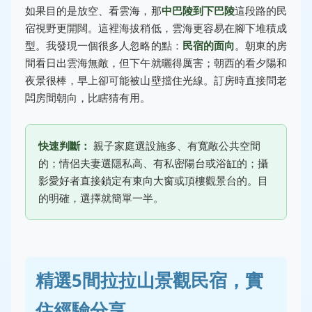
如果目的是放空、看雲海，那
中巴陵到下巴陵
這段路的民
宿視野更開闊。這裡海拔稍低，雲海更容易在腳下堆積成
型。我發現一個很多人忽略的點：
民宿的面向
。朝東的房
間看日出雲海無敵，但下午就曬得厲害；朝西的看夕陽和
夜景很棒，早上卻可能被山壁擋住光線。訂房時直接問老
闆房間朝向，比瞎猜有用。
快速判斷：
親子家庭選設施多、有寬敞公共空間
的；情侶夫妻選隱私高、有私密陽台或浴缸的；攝
影愛好者直接鎖定有東向大窗或頂樓觀景台的。目
的明確，選擇就簡單一半。
精選5間拉拉山景觀民宿，實
住經驗分享