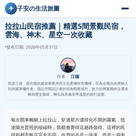
✈
子安の生活旅圖
拉拉山民宿推薦｜精選5間景觀民宿，
雲海、神木、星空一次收藏
•
發布日期: 2026年05月31日
作者：
江循
我是江循，曾任職於建築事務所與文化產權研究機構，現為全職自由撰稿人
與跨國專欄作者。我以空間設計者的視角觀察城市，致力於將繁雜的交通攻
略與歷史脈絡，轉化為具備美學溫度的旅行提案。
每次開車蜿蜒上拉拉山，穿過那片濃得化不開的霧氣，抵
達陽光普照的稜線時，我都會覺得這趟路值得。這裡的民
宿和都市飯店完全不同，你買的不是一張床，而是一扇面