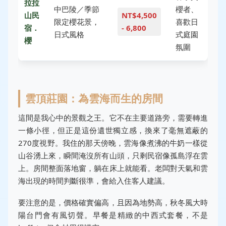
拉拉
中巴陵／季節
櫻者、
山民
NT$4,500
限定櫻花景，
喜歡日
宿．
- 6,800
日式風格
式庭園
櫻
氛圍
雲頂莊園：為雲海而生的房間
這間是我心中的景觀之王。它不在主要道路旁，需要轉進
一條小徑，但正是這份遺世獨立感，換來了毫無遮蔽的
270度視野。我住的那天傍晚，雲海像煮沸的牛奶一樣從
山谷湧上來，瞬間淹沒所有山頭，只剩民宿像孤島浮在雲
上。房間整面落地窗，躺在床上就能看。老闆對天氣和雲
海出現的時間判斷很準，會給入住客人建議。
要注意的是，價格確實偏高，且因為地勢高，秋冬風大時
陽台門會有風切聲。早餐是精緻的中西式套餐，不是