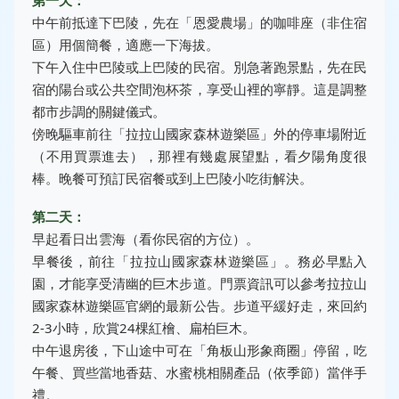
第一天：
中午前抵達下巴陵，先在「恩愛農場」的咖啡座（非住宿
區）用個簡餐，適應一下海拔。
下午入住中巴陵或上巴陵的民宿。別急著跑景點，先在民
宿的陽台或公共空間泡杯茶，享受山裡的寧靜。這是調整
都市步調的關鍵儀式。
傍晚驅車前往「拉拉山國家森林遊樂區」外的停車場附近
（不用買票進去），那裡有幾處展望點，看夕陽角度很
棒。晚餐可預訂民宿餐或到上巴陵小吃街解決。
第二天：
早起看日出雲海（看你民宿的方位）。
早餐後，前往「拉拉山國家森林遊樂區」。務必早點入
園，才能享受清幽的巨木步道。門票資訊可以參考拉拉山
國家森林遊樂區官網的最新公告。步道平緩好走，來回約
2-3小時，欣賞24棵紅檜、扁柏巨木。
中午退房後，下山途中可在「角板山形象商圈」停留，吃
午餐、買些當地香菇、水蜜桃相關產品（依季節）當伴手
禮。