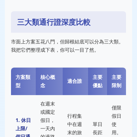
三大類通行證深度比較
市面上方案五花八門，但歸根結底可以分為三大類。
我把它們整理成下表，你可以一目了然。
方案類
核心概
主要
主要
適合誰
型
念
優點
限制
在週末
僅限
或國定
行程集
假日
1. 休日
假日，
中在週
單日
使
上限/
一天內
末的旅
長距
用。
假日通
的過路