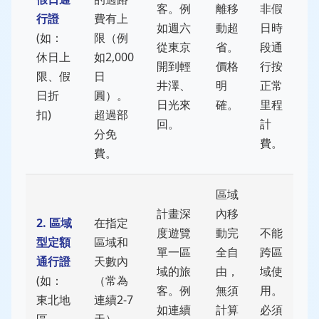
客。例
離移
非假
行證
費有上
如週六
動超
日時
(如：
限（例
從東京
省。
段通
休日上
如2,000
開到輕
價格
行按
限、假
日
井澤、
明
正常
日折
圓）。
日光來
確。
里程
扣)
超過部
回。
計
分免
費。
費。
區域
計畫深
內移
2. 區域
在指定
度遊覽
動完
不能
型定額
區域和
單一區
全自
跨區
通行證
天數內
域的旅
由，
域使
(如：
（常為
客。例
無須
用。
東北地
連續2-7
如連續
計算
必須