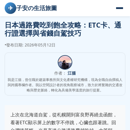
✈
子安の生活旅圖
日本過路費吃到飽全攻略：ETC卡、通
行證選擇與省錢自駕技巧
•
發布日期: 2026年05月12日
作者：
江循
我是江循，曾任職於建築事務所與文化產權研究機構，現為全職自由撰稿人
與跨國專欄作者。我以空間設計者的視角觀察城市，致力於將繁雜的交通攻
略與歷史脈絡，轉化為具備美學溫度的旅行提案。
上次在北海道自駕，從札幌開到富良野再繞去函館，
看著ETC顯示屏上的數字不停跳，心臟也跟著跳。回