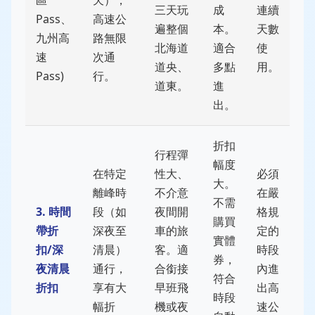
區
天），
三天玩
成
連續
Pass、
高速公
遍整個
本。
天數
九州高
路無限
北海道
適合
使
速
次通
道央、
多點
用。
Pass)
行。
道東。
進
出。
折扣
行程彈
幅度
在特定
性大、
必須
大。
離峰時
不介意
在嚴
不需
3. 時間
段（如
夜間開
格規
購買
帶折
深夜至
車的旅
定的
實體
扣/深
清晨）
客。適
時段
券，
夜清晨
通行，
合銜接
內進
符合
折扣
享有大
早班飛
出高
時段
幅折
機或夜
速公