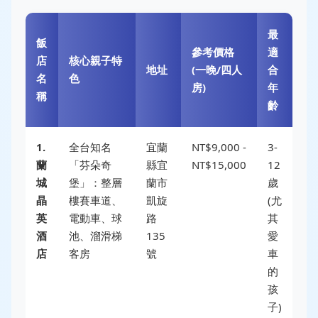
最
飯
參考價格
適
店
核心親子特
地址
(一晚/四人
合
名
色
房)
年
稱
齡
1.
全台知名
宜蘭
NT$9,000 -
3-
蘭
「芬朵奇
縣宜
NT$15,000
12
城
堡」：整層
蘭市
歲
晶
樓賽車道、
凱旋
(尤
英
電動車、球
路
其
酒
池、溜滑梯
135
愛
店
客房
號
車
的
孩
子)