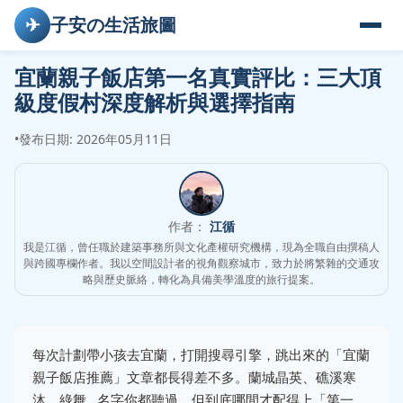
✈
子安の生活旅圖
宜蘭親子飯店第一名真實評比：三大頂
級度假村深度解析與選擇指南
•
發布日期: 2026年05月11日
作者：
江循
我是江循，曾任職於建築事務所與文化產權研究機構，現為全職自由撰稿人
與跨國專欄作者。我以空間設計者的視角觀察城市，致力於將繁雜的交通攻
略與歷史脈絡，轉化為具備美學溫度的旅行提案。
每次計劃帶小孩去宜蘭，打開搜尋引擎，跳出來的「宜蘭
親子飯店推薦」文章都長得差不多。蘭城晶英、礁溪寒
沐、綠舞...名字你都聽過，但到底哪間才配得上「第一