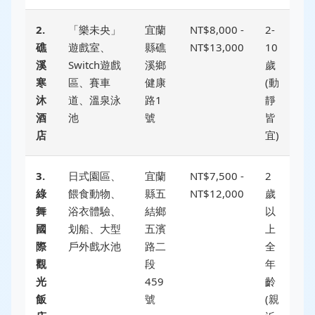
2.
「樂未央」
宜蘭
NT$8,000 -
2-
礁
遊戲室、
縣礁
NT$13,000
10
溪
Switch遊戲
溪鄉
歲
寒
區、賽車
健康
(動
沐
道、溫泉泳
路1
靜
酒
池
號
皆
店
宜)
3.
日式園區、
宜蘭
NT$7,500 -
2
綠
餵食動物、
縣五
NT$12,000
歲
舞
浴衣體驗、
結鄉
以
國
划船、大型
五濱
上
際
戶外戲水池
路二
全
觀
段
年
光
459
齡
飯
號
(親