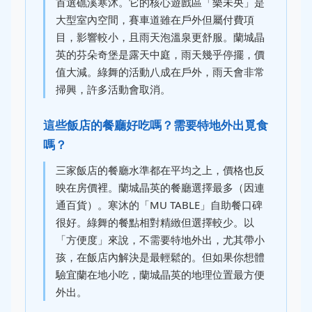
首選礁溪寒沐。它的核心遊戲區「樂未央」是
大型室內空間，賽車道雖在戶外但屬付費項
目，影響較小，且雨天泡溫泉更舒服。蘭城晶
英的芬朵奇堡是露天中庭，雨天幾乎停擺，價
值大減。綠舞的活動八成在戶外，雨天會非常
掃興，許多活動會取消。
這些飯店的餐廳好吃嗎？需要特地外出覓食
嗎？
三家飯店的餐廳水準都在平均之上，價格也反
映在房價裡。蘭城晶英的餐廳選擇最多（因連
通百貨）。寒沐的「MU TABLE」自助餐口碑
很好。綠舞的餐點相對精緻但選擇較少。以
「方便度」來說，不需要特地外出，尤其帶小
孩，在飯店內解決是最輕鬆的。但如果你想體
驗宜蘭在地小吃，蘭城晶英的地理位置最方便
外出。