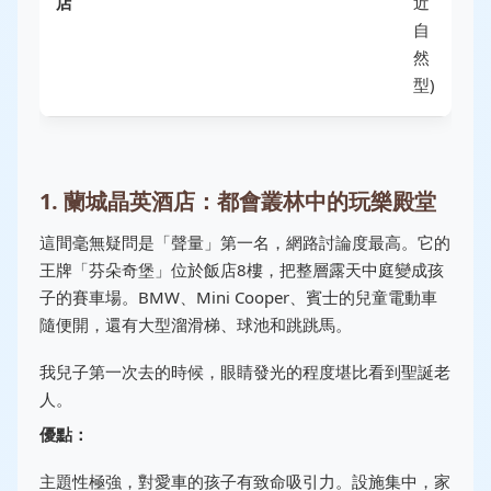
店
近
自
然
型)
1. 蘭城晶英酒店：都會叢林中的玩樂殿堂
這間毫無疑問是「聲量」第一名，網路討論度最高。它的
王牌「芬朵奇堡」位於飯店8樓，把整層露天中庭變成孩
子的賽車場。BMW、Mini Cooper、賓士的兒童電動車
隨便開，還有大型溜滑梯、球池和跳跳馬。
我兒子第一次去的時候，眼睛發光的程度堪比看到聖誕老
人。
優點：
主題性極強，對愛車的孩子有致命吸引力。設施集中，家