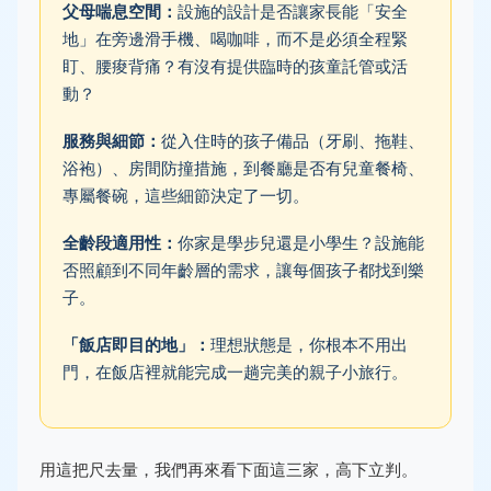
父母喘息空間：
設施的設計是否讓家長能「安全
地」在旁邊滑手機、喝咖啡，而不是必須全程緊
盯、腰痠背痛？有沒有提供臨時的孩童託管或活
動？
服務與細節：
從入住時的孩子備品（牙刷、拖鞋、
浴袍）、房間防撞措施，到餐廳是否有兒童餐椅、
專屬餐碗，這些細節決定了一切。
全齡段適用性：
你家是學步兒還是小學生？設施能
否照顧到不同年齡層的需求，讓每個孩子都找到樂
子。
「飯店即目的地」：
理想狀態是，你根本不用出
門，在飯店裡就能完成一趟完美的親子小旅行。
用這把尺去量，我們再來看下面這三家，高下立判。