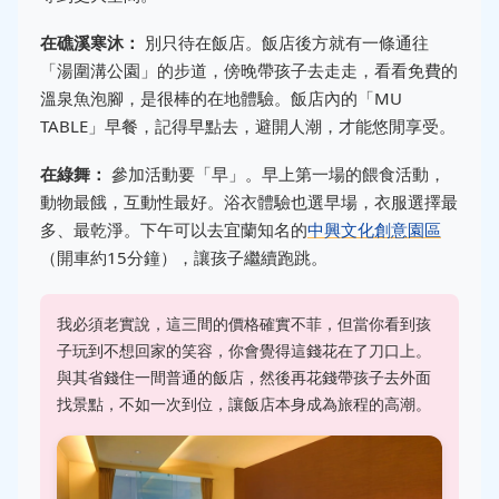
在礁溪寒沐：
別只待在飯店。飯店後方就有一條通往
「湯圍溝公園」的步道，傍晚帶孩子去走走，看看免費的
溫泉魚泡腳，是很棒的在地體驗。飯店內的「MU
TABLE」早餐，記得早點去，避開人潮，才能悠閒享受。
在綠舞：
參加活動要「早」。早上第一場的餵食活動，
動物最餓，互動性最好。浴衣體驗也選早場，衣服選擇最
多、最乾淨。下午可以去宜蘭知名的
中興文化創意園區
（開車約15分鐘），讓孩子繼續跑跳。
我必須老實說，這三間的價格確實不菲，但當你看到孩
子玩到不想回家的笑容，你會覺得這錢花在了刀口上。
與其省錢住一間普通的飯店，然後再花錢帶孩子去外面
找景點，不如一次到位，讓飯店本身成為旅程的高潮。