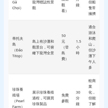
Gà
龍灣標誌性景
但船
觀
鐘
Chọi）
觀
隻常
看）
擁擠
適合
游泳
50
蒂托夫
和爬
島上有沙灘和
元
1.5
島
山，
觀景台，可俯
（登
小
（Đảo
但沙
瞰下龍灣全景
島
時
Titop）
灘下
費）
午人
多
較商
業
珍珠養
展示珍珠養殖
30
化，
殖場
免費
過程，可購買
分
但能
（Pearl
參觀
珍珠製品
鐘
了解
Farm）