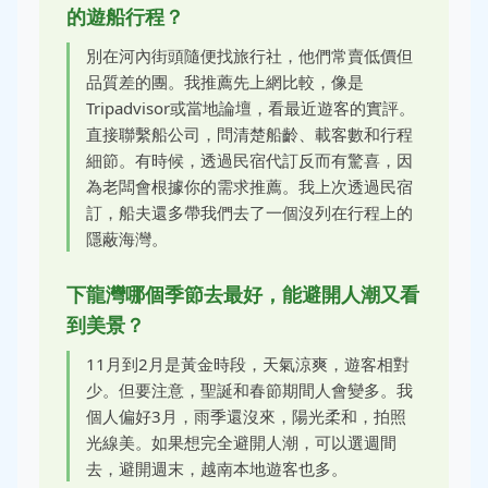
的遊船行程？
別在河內街頭隨便找旅行社，他們常賣低價但
品質差的團。我推薦先上網比較，像是
Tripadvisor或當地論壇，看最近遊客的實評。
直接聯繫船公司，問清楚船齡、載客數和行程
細節。有時候，透過民宿代訂反而有驚喜，因
為老闆會根據你的需求推薦。我上次透過民宿
訂，船夫還多帶我們去了一個沒列在行程上的
隱蔽海灣。
下龍灣哪個季節去最好，能避開人潮又看
到美景？
11月到2月是黃金時段，天氣涼爽，遊客相對
少。但要注意，聖誕和春節期間人會變多。我
個人偏好3月，雨季還沒來，陽光柔和，拍照
光線美。如果想完全避開人潮，可以選週間
去，避開週末，越南本地遊客也多。