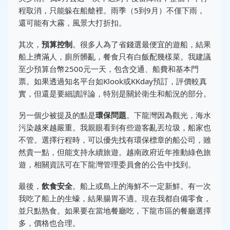
程取消，只能躲在船艙裡。雨季（5到9月）不僅下雨，
還可能有大霧，風景大打折扣。
其次，
預算控制
。很多人為了省錢選最便宜的遊船，結果
船上擠滿人，廁所髒亂，餐食只有白飯配幾樣菜。我建議
至少預算台幣2500元一天，包含交通、船費和基本門
票。如果透過知名平台如Klook或KKday預訂，評價較真
實，但還是要細讀評論，特別是關於衛生和船況的部分。
另一個少被提及的點是
環保問題
。下龍灣因為觀光，海水
污染越來越嚴重。我親眼看到有些遊客亂丟垃圾，船家也
不管。選擇行程時，可以優先找有環保標章的船公司，雖
然貴一點，但能支持永續旅遊。越南政府近年推動綠色旅
遊，相關資訊可在下龍灣管理委員會的公告中找到。
最後，
飲食安全
。船上或島上的海鮮不一定新鮮。有一次
我吃了船上的生蠔，結果腸胃不適。現在我都自備零食，
並只點熟食。如果要在當地餐廳吃，下龍市區的餐廳選擇
多，價格也合理。