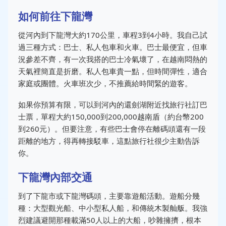
如何前往下龍灣
從河內到下龍灣大約170公里，車程3到4小時。我自己試
過三種方式：巴士、私人包車和火車。巴士最便宜，但車
況參差不齊，有一次我搭的巴士冷氣壞了，在越南悶熱的
天氣裡簡直是折磨。私人包車貴一點，但時間彈性，適合
家庭或團體。火車班次少，不推薦給時間緊的遊客。
如果你預算有限，可以到河內的還劍湖附近找旅行社訂巴
士票，單程大約150,000到200,000越南盾（約台幣200
到260元）。但要注意，有些巴士會停在離碼頭還有一段
距離的地方，得再轉接駁車，這點旅行社很少主動告訴
你。
下龍灣內部交通
到了下龍市或下龍灣碼頭，主要靠遊船活動。遊船分幾
種：大型觀光船、中小型私人船，和傳統木製舢舨。我強
烈建議避開那種載滿50人以上的大船，吵雜擁擠，根本