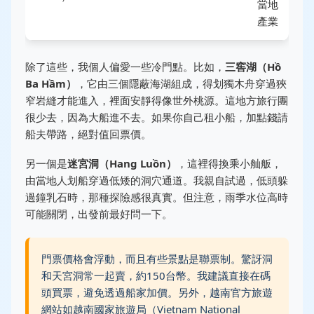
當地
產業
除了這些，我個人偏愛一些冷門點。比如，
三窖湖（Hồ
Ba Hầm）
，它由三個隱蔽海湖組成，得划獨木舟穿過狹
窄岩縫才能進入，裡面安靜得像世外桃源。這地方旅行團
很少去，因為大船進不去。如果你自己租小船，加點錢請
船夫帶路，絕對值回票價。
另一個是
迷宮洞（Hang Luồn）
，這裡得換乘小舢舨，
由當地人划船穿過低矮的洞穴通道。我親自試過，低頭躲
過鐘乳石時，那種探險感很真實。但注意，雨季水位高時
可能關閉，出發前最好問一下。
門票價格會浮動，而且有些景點是聯票制。驚訝洞
和天宮洞常一起賣，約150台幣。我建議直接在碼
頭買票，避免透過船家加價。另外，越南官方旅遊
網站如越南國家旅遊局（Vietnam National