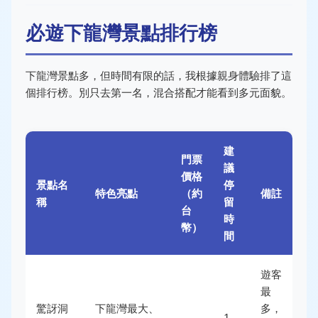
必遊下龍灣景點排行榜
下龍灣景點多，但時間有限的話，我根據親身體驗排了這
個排行榜。別只去第一名，混合搭配才能看到多元面貌。
建
門票
議
價格
景點名
停
特色亮點
（約
備註
稱
留
台
時
幣）
間
遊客
最
驚訝洞
下龍灣最大、
多，
1