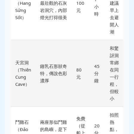
（Hang
最壯觀的石灰
100
建議
小
Sửng
岩洞穴，內部
元
早上
時
Sốt）
燈光打得很美
去避
開人
潮
和驚
訝洞
天宮洞
常綁
鐘乳石形狀奇
45
（Thiên
80
在同
特，傳說色彩
分
Cung
元
一行
濃厚
鐘
Cave）
程，
但較
小
拍照
免費
鬥雞石
兩座形似鬥雞
熱
（從
20
（Đảo
的島嶼，是下
點，
船上
分