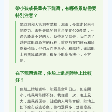
帶小孩或長輩去下龍灣，有哪些景點需要
特別注意？
驚訝洞和天宮洞有階梯，濕滑，長輩走起來可
能吃力。蒂托夫島的觀景台要爬400多階，不
適合膝蓋不好的人。我帶過父母去，我們選了
以輕鬆船遊為主的行程，重點放在鬥雞石和珍
珠養殖場，他們反而更享受。租船時，確認船
上有無障礙設施，很多小船廁所狹小，不方
便。
在下龍灣過夜，住船上還是陸地上比較
好？
住船上體驗獨特，能看星空和日出，但空間
小，搖晃可能睡不好。我住過一次，晚上風
大，船晃得厲害，淺眠的人可能會醒。陸地上
如下龍市或吉婆島，住宿選擇多，舒適度高，