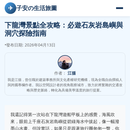
✈
子安の生活旅圖
下龍灣景點全攻略：必遊石灰岩島嶼與
洞穴探險指南
•
發布日期: 2026年04月13日
作者：
江循
我是江循，曾任職於建築事務所與文化產權研究機構，現為全職自由撰稿人
與跨國專欄作者。我以空間設計者的視角觀察城市，致力於將繁雜的交通攻
略與歷史脈絡，轉化為具備美學溫度的旅行提案。
我還記得第一次站在下龍灣遊船甲板上的感覺，海風吹
來，眼前上千座石灰岩島嶼從碧綠海水中拔起，像一幅潑
墨山水畫。但說實話，如果只是跟著旅行團匆匆一瞥，你