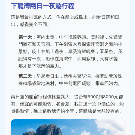
下龍灣兩日一夜遊行程
這是我最推薦的方式。住在船上或島上，能看日落和日
出，感覺完全不同。
第一天
：河內出發，中午抵達碼頭。登船後，先遊覽
鬥雞石和天宮洞。下午划獨木舟探索迷宮洞之類的小
景點。晚上在船上過夜，享受海鮮晚餐，看星空。我
記得有一次，船停在海灣中，四周寂靜，只有水聲，
那才是下龍灣的魔力。
第二天
：早起看日出，然後去驚訝洞。接著訪問珍珠
養殖場或當地漁村。中午前返回碼頭，乘車回河內。
兩日遊的船宿行程價格差異大，從台幣3000到8000元都
有。便宜的可能船舊、餐食差。我訂過一次中價位的，船
員很熱情，晚上還教我們釣小管，這體驗是大船沒有的。