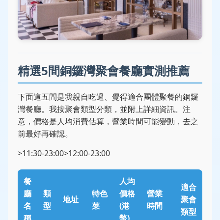
精選5間銅鑼灣聚會餐廳實測推薦
下面這五間是我親自吃過、覺得適合團體聚餐的銅鑼
灣餐廳。我按聚會類型分類，並附上詳細資訊。注
意，價格是人均消費估算，營業時間可能變動，去之
前最好再確認。
>11:30-23:00>12:00-23:00
餐
人均
適合
廳
類
特色
價格
營業
地址
聚會
名
型
菜
(港
時間
類型
稱
幣)