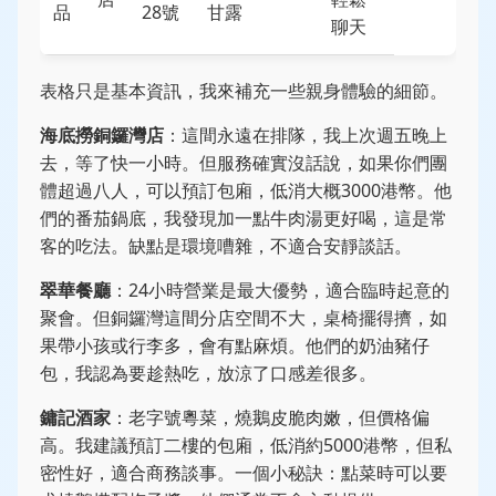
品
28號
甘露
聊天
表格只是基本資訊，我來補充一些親身體驗的細節。
海底撈銅鑼灣店
：這間永遠在排隊，我上次週五晚上
去，等了快一小時。但服務確實沒話說，如果你們團
體超過八人，可以預訂包廂，低消大概3000港幣。他
們的番茄鍋底，我發現加一點牛肉湯更好喝，這是常
客的吃法。缺點是環境嘈雜，不適合安靜談話。
翠華餐廳
：24小時營業是最大優勢，適合臨時起意的
聚會。但銅鑼灣這間分店空間不大，桌椅擺得擠，如
果帶小孩或行李多，會有點麻煩。他們的奶油豬仔
包，我認為要趁熱吃，放涼了口感差很多。
鏞記酒家
：老字號粵菜，燒鵝皮脆肉嫩，但價格偏
高。我建議預訂二樓的包廂，低消約5000港幣，但私
密性好，適合商務談事。一個小秘訣：點菜時可以要