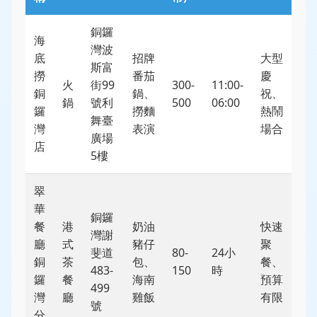
銅鑼
海
灣波
底
招牌
大型
斯富
撈
番茄
慶
火
街99
300-
11:00-
銅
鍋、
祝、
鍋
號利
500
06:00
鑼
撈麵
熱鬧
舞臺
灣
表演
場合
廣場
店
5樓
翠
華
銅鑼
餐
港
奶油
快速
灣謝
廳
式
豬仔
聚
斐道
80-
24小
銅
茶
包、
餐、
483-
150
時
鑼
餐
海南
預算
499
灣
廳
雞飯
有限
號
分