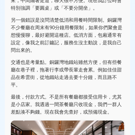
來，中間隔著走道，聊天很不方便。現在我訂位時會
特別強調「要圓桌」或「不要分開坐」。
另一個錯誤是沒問清楚低消和用餐時間限制。銅鑼灣
不少餐廳在周末有90分鐘用餐限制，如果你們聚會是
想慢慢聊，最好避開這種店。低消方面，包廂通常有
設定，像我之前訂鏞記，服務生沒主動說，是我自己
問出來的。
交通也是考量點。銅鑼灣地鐵站雖然方便，但有些餐
廳在巷子裡，拖著行李或帶長輩走會累。例如佳佳甜
品在希雲街，從地鐵站走過去要十分鐘，而且路不
平。
最後，付款方式。不是所有餐廳都接受信用卡，尤其
是小店家。我遇過一間茶餐廳只收現金，我們一群人
差點湊不夠錢。現在我會先查好，或預備現金。