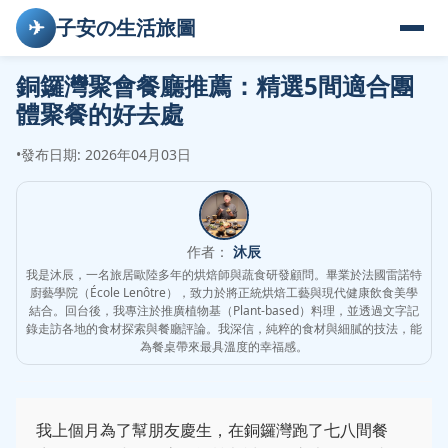
✈
子安の生活旅圖
銅鑼灣聚會餐廳推薦：精選5間適合團
體聚餐的好去處
•
發布日期: 2026年04月03日
作者：
沐辰
我是沐辰，一名旅居歐陸多年的烘焙師與蔬食研發顧問。畢業於法國雷諾特
廚藝學院（École Lenôtre），致力於將正統烘焙工藝與現代健康飲食美學
結合。回台後，我專注於推廣植物基（Plant-based）料理，並透過文字記
錄走訪各地的食材探索與餐廳評論。我深信，純粹的食材與細膩的技法，能
為餐桌帶來最具溫度的幸福感。
我上個月為了幫朋友慶生，在銅鑼灣跑了七八間餐