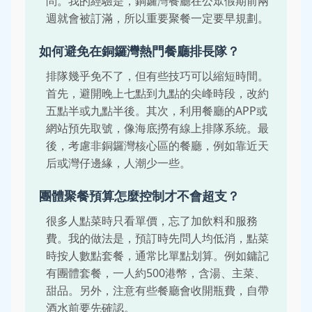
問。我的經驗是，銅鑼灣餐廳在公眾假期前兩
週就會被訂滿，所以重要聚餐一定要早規劃。
如何避免在銅鑼灣熱門餐廳排長隊？
排隊幾乎免不了，但有些技巧可以縮短時間。
首先，避開晚上七點到九點的尖峰時段，改約
五點半或九點半後。其次，利用餐廳的APP或
網站預先取號，像海底撈有線上排隊系統。最
後，考慮非銅鑼灣核心區的餐廳，例如靠近天
后或灣仔邊緣，人潮少一些。
團體聚餐預算怎麼控制才不會超支？
很多人點菜時只看單價，忘了加飲料和服務
費。我的做法是，預訂時先問人均低消，點菜
時按人數點套餐，通常比單點划算。例如鏞記
有團體套餐，一人約500港幣，含湯、主菜、
甜品。另外，注意有些餐廳會收開瓶費，自帶
酒水前要先確認。