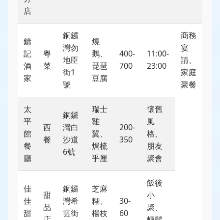
店
銅鑼
商務
鏞
燒
灣勿
宴
記
粵
鵝、
400-
11:00-
地臣
請、
酒
菜
琵琶
700
23:00
街1
家庭
家
豆腐
號
聚餐
太
瑞士
懷舊
銅鑼
平
雞
風
西
灣白
200-
館
翼、
格、
餐
沙道
350
餐
焗梳
朋友
6號
廳
乎厘
聚會
飯後
佳
銅鑼
芝麻
甜
小
佳
灣希
糊、
30-
品
聚、
甜
雲街
楊枝
60
店
輕鬆