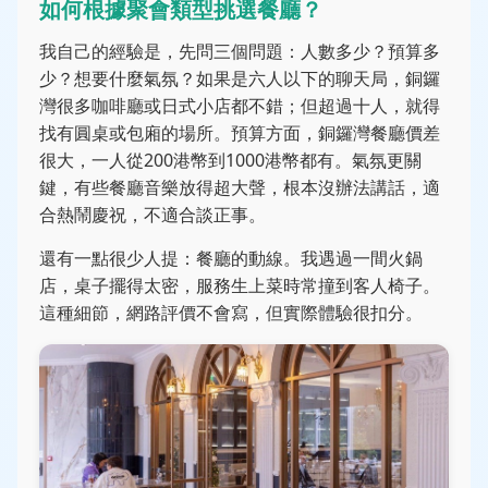
如何根據聚會類型挑選餐廳？
我自己的經驗是，先問三個問題：人數多少？預算多
少？想要什麼氣氛？如果是六人以下的聊天局，銅鑼
灣很多咖啡廳或日式小店都不錯；但超過十人，就得
找有圓桌或包廂的場所。預算方面，銅鑼灣餐廳價差
很大，一人從200港幣到1000港幣都有。氣氛更關
鍵，有些餐廳音樂放得超大聲，根本沒辦法講話，適
合熱鬧慶祝，不適合談正事。
還有一點很少人提：餐廳的動線。我遇過一間火鍋
店，桌子擺得太密，服務生上菜時常撞到客人椅子。
這種細節，網路評價不會寫，但實際體驗很扣分。