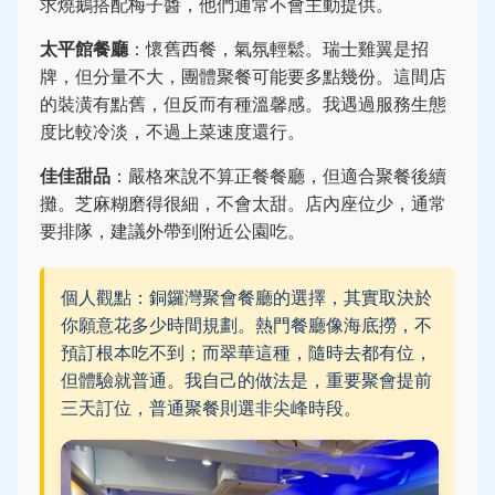
求燒鵝搭配梅子醬，他們通常不會主動提供。
太平館餐廳
：懷舊西餐，氣氛輕鬆。瑞士雞翼是招
牌，但分量不大，團體聚餐可能要多點幾份。這間店
的裝潢有點舊，但反而有種溫馨感。我遇過服務生態
度比較冷淡，不過上菜速度還行。
佳佳甜品
：嚴格來說不算正餐餐廳，但適合聚餐後續
攤。芝麻糊磨得很細，不會太甜。店內座位少，通常
要排隊，建議外帶到附近公園吃。
個人觀點：銅鑼灣聚會餐廳的選擇，其實取決於
你願意花多少時間規劃。熱門餐廳像海底撈，不
預訂根本吃不到；而翠華這種，隨時去都有位，
但體驗就普通。我自己的做法是，重要聚會提前
三天訂位，普通聚餐則選非尖峰時段。