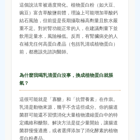
這個說法常被過度簡化。植物蛋白粉（如大豆、
豌豆）富含草酸鹽前體，理論上可能增加草酸鈣
結石風險，但前提是長期攝取極高劑量且飲水嚴
重不足。對於腎功能正常的人，在建議劑量下並
飲用足量水，風險極低。反而，有腎臟病史的人
在補充任何高蛋白產品（包括乳清或植物蛋白）
前，都應該先諮詢醫師。
為什麼我喝乳清蛋白沒事，換成植物蛋白就脹
氣？
這很可能就是「寡醣」和「抗營養素」在作祟。
乳清是動物來源，幾乎不含這些成分。你的腸道
菌群可能還不習慣消化大量植物濃縮蛋白中的特
定纖維和醣類。解決方法是從少量開始，讓腸道
菌群慢慢適應，或者選擇添加了消化酵素的植物
蛋白粉產品。