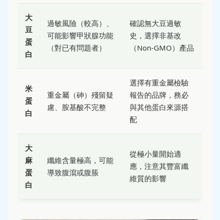
大
過敏風險（較高）、
確認無大豆過敏
豆
可能影響甲狀腺功能
史，選擇非基改
蛋
（對已有問題者）
（Non-GMO）產品
白
選擇有重金屬檢驗
米
重金屬（砷）殘留疑
報告的品牌，務必
蛋
慮、胺基酸不完整
與其他蛋白來源搭
白
配
大
從極小量開始適
麻
纖維含量極高，可能
應，注意其豐富纖
蛋
導致腹瀉或腹脹
維質的影響
白