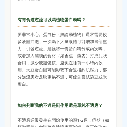
有胃食道逆流可以喝植物蛋白粉嗎？
要非常小心。蛋白粉（無論動植物）通常需要較
多液體沖泡，一次喝下大量液體可能增加胃部壓
力，引發逆流。建議將一份蛋白粉分成兩次喝，
或者加入濃稠的食材（如香蕉、燕麥）打成泥狀
食用，減少液體體積。避免在睡前一小時內飲
用。大豆蛋白因可能影響下食道括約肌壓力，部
分逆流患者反映更易不適，可優先嘗試豌豆或米
蛋白。
如何判斷我的不適是副作用還是單純不適應？
不適應通常發生在開始使用的頭1-2週，症狀（如
輕微脹氣）會隨著身體適應而減輕。真正的副作