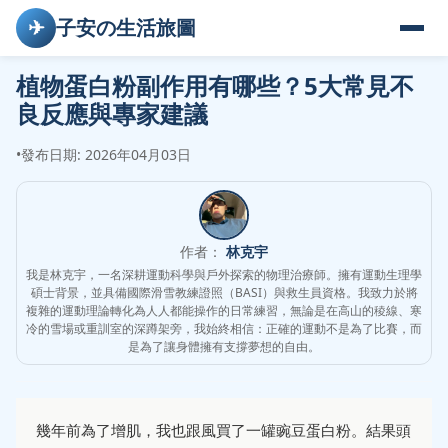
✈
子安の生活旅圖
植物蛋白粉副作用有哪些？5大常見不
良反應與專家建議
•
發布日期: 2026年04月03日
作者：
林克宇
我是林克宇，一名深耕運動科學與戶外探索的物理治療師。擁有運動生理學
碩士背景，並具備國際滑雪教練證照（BASI）與救生員資格。我致力於將
複雜的運動理論轉化為人人都能操作的日常練習，無論是在高山的稜線、寒
冷的雪場或重訓室的深蹲架旁，我始終相信：正確的運動不是為了比賽，而
是為了讓身體擁有支撐夢想的自由。
幾年前為了增肌，我也跟風買了一罐豌豆蛋白粉。結果頭