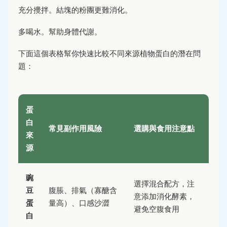
充分攪拌。結塊的粉團更難消化。
多喝水。幫助身體代謝。
下面這個表格幫你快速比較不同來源植物蛋白的潛在問
題：
蛋
白
常見副作用風險
選購與食用注意點
來
源
豌
選擇混合配方，注
豆
腹脹、排氣（寡醣含
意添加消化酵素，
蛋
量高）、口感沙澀
避免空腹食用
白