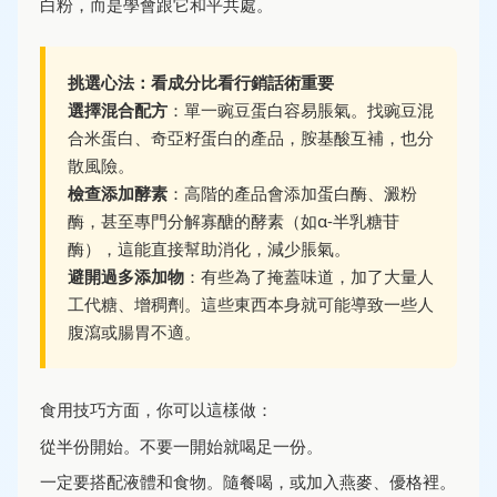
白粉，而是學會跟它和平共處。
挑選心法：看成分比看行銷話術重要
選擇混合配方
：單一豌豆蛋白容易脹氣。找豌豆混
合米蛋白、奇亞籽蛋白的產品，胺基酸互補，也分
散風險。
檢查添加酵素
：高階的產品會添加蛋白酶、澱粉
酶，甚至專門分解寡醣的酵素（如α-半乳糖苷
酶），這能直接幫助消化，減少脹氣。
避開過多添加物
：有些為了掩蓋味道，加了大量人
工代糖、增稠劑。這些東西本身就可能導致一些人
腹瀉或腸胃不適。
食用技巧方面，你可以這樣做：
從半份開始。不要一開始就喝足一份。
一定要搭配液體和食物。隨餐喝，或加入燕麥、優格裡。