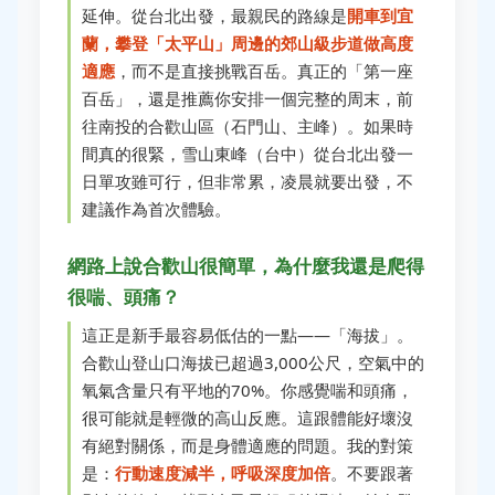
延伸。從台北出發，最親民的路線是
開車到宜
蘭，攀登「太平山」周邊的郊山級步道做高度
適應
，而不是直接挑戰百岳。真正的「第一座
百岳」，還是推薦你安排一個完整的周末，前
往南投的合歡山區（石門山、主峰）。如果時
間真的很緊，雪山東峰（台中）從台北出發一
日單攻雖可行，但非常累，凌晨就要出發，不
建議作為首次體驗。
網路上說合歡山很簡單，為什麼我還是爬得
很喘、頭痛？
這正是新手最容易低估的一點——「海拔」。
合歡山登山口海拔已超過3,000公尺，空氣中的
氧氣含量只有平地的70%。你感覺喘和頭痛，
很可能就是輕微的高山反應。這跟體能好壞沒
有絕對關係，而是身體適應的問題。我的對策
是：
行動速度減半，呼吸深度加倍
。不要跟著