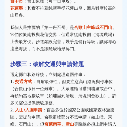
台中市
：雪山東峰（可一日單攻）。
花蓮縣
：其實不推薦純新手從花蓮出發，因為難度較高的
山居多。
我個人最推薦的「第一座百岳」是
合歡山主峰或石門山
。
它們位於南投與花蓮交界，但通常從南投側（清境農場）
上去最方便。步道鋪設完善，幾乎是健行等級，讓你專心
適應海拔，而不是跟險峻地形搏鬥。
步驟三：破解交通與申請難題
選定縣市和路線後，立刻處理這兩件事：
1.
交通方式
：自駕最彈性，但要注意高山路況與停車位
（合歡山假日一位難求）。大眾運輸可搭到埔里或台中，
再預約當地接駁車（如埔里到清境、清境到合歡山）。許
多民宿也提供接駁服務。
2.
入山/入園申請
：百岳多位於國家公園或國家森林遊樂
區，需提前申請。合歡群峰部分不需申請（如主峰、東
峰、石門山），但
奇萊南華、雪山
等路線必須上網申請入