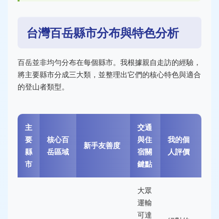
台灣百岳縣市分布與特色分析
百岳並非均勻分布在每個縣市。我根據親自走訪的經驗，
將主要縣市分成三大類，並整理出它們的核心特色與適合
的登山者類型。
主
交通
要
核心百
與住
我的個
新手友善度
縣
岳區域
宿關
人評價
市
鍵點
大眾
運輸
可達