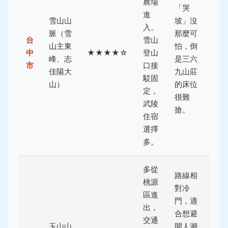
農場
「哭
進
雪山山
坡」沒
入。
脈（雪
那麼可
台
雪山
山主東
怕，倒
中
★★★★☆
登山
峰、志
是三六
市
口接
佳陽大
九山莊
駁固
山）
的床位
定，
很難
武陵
搶。
住宿
選擇
多。
多從
路線相
桃源
對冷
區進
門，適
出，
合想避
交通
玉山山
開人潮