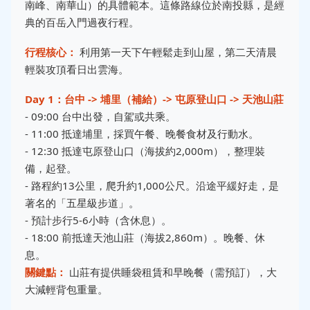
南峰、南華山）的具體範本。這條路線位於南投縣，是經
典的百岳入門過夜行程。
行程核心：
利用第一天下午輕鬆走到山屋，第二天清晨
輕裝攻頂看日出雲海。
Day 1：台中 -> 埔里（補給）-> 屯原登山口 -> 天池山莊
- 09:00 台中出發，自駕或共乘。
- 11:00 抵達埔里，採買午餐、晚餐食材及行動水。
- 12:30 抵達屯原登山口（海拔約2,000m），整理裝
備，起登。
- 路程約13公里，爬升約1,000公尺。沿途平緩好走，是
著名的「五星級步道」。
- 預計步行5-6小時（含休息）。
- 18:00 前抵達天池山莊（海拔2,860m）。晚餐、休
息。
關鍵點：
山莊有提供睡袋租賃和早晚餐（需預訂），大
大減輕背包重量。