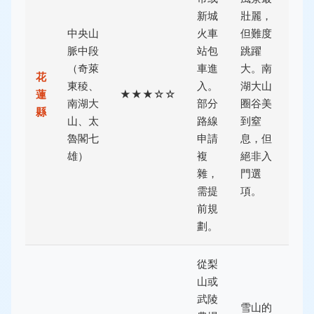
新城
壯麗，
中央山
火車
但難度
脈中段
站包
跳躍
（奇萊
車進
大。南
花
東稜、
入。
湖大山
蓮
★★★☆☆
南湖大
部分
圈谷美
縣
山、太
路線
到窒
魯閣七
申請
息，但
雄）
複
絕非入
雜，
門選
需提
項。
前規
劃。
從梨
山或
武陵
雪山的