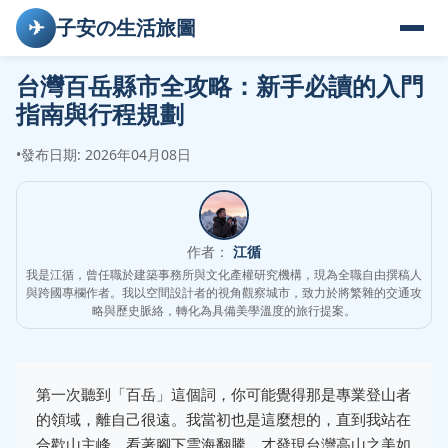
✈
子安の生活旅圖
台灣百岳縣市全攻略：新手必讀的入門
指南與行程規劃
•
發布日期: 2026年04月08日
作者：
江循
我是江循，曾任職於建築事務所與文化產權研究機構，現為全職自由撰稿人
與跨國專欄作者。我以空間設計者的視角觀察城市，致力於將繁雜的交通攻
略與歷史脈絡，轉化為具備美學溫度的旅行提案。
第一次聽到「百岳」這個詞，你可能覺得那是專業登山者
的領域，離自己很遠。我當初也是這麼想的，直到我站在
合歡山主峰，看著腳下雲海翻騰，才發現台灣高山之美如