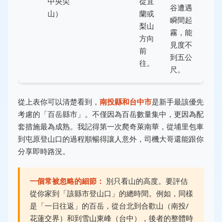
中央尖
從宜
谷遭遇
山）
蘭或
瞬間起
梨山
霧，能
方向
見度不
前
到五公
往。
尺。
從上表你可以清楚看到，
南投縣和台中市
是新手最該優先
考慮的「百岳縣市」。不僅因為百岳數量集中，更因為配
套措施最為成熟。我記得第一次爬奇萊南華，從埔里包車
到屯原登山口的過程順暢得讓人意外，司機大哥還能跟你
分享即時路況。
一個常被忽略的細節：
別只看山的高度。要評估
從你家到「該縣市登山口」的總時間。例如，同樣
是「一日往返」的百岳，從台北到合歡山（南投/
花蓮交界）和到雪山東峰（台中），後者的整體時