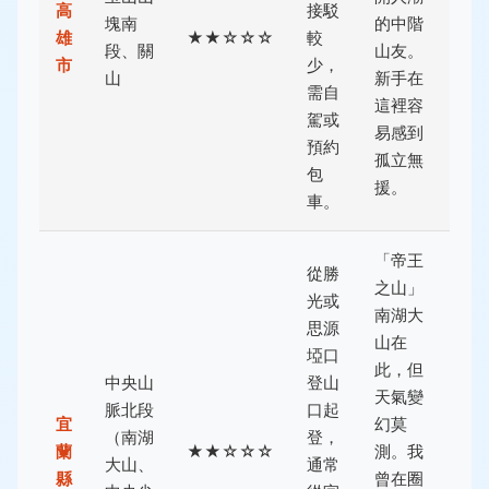
高
接駁
塊南
的中階
雄
★★☆☆☆
較
段、關
山友。
市
少，
山
新手在
需自
這裡容
駕或
易感到
預約
孤立無
包
援。
車。
「帝王
從勝
之山」
光或
南湖大
思源
山在
埡口
此，但
中央山
登山
天氣變
脈北段
口起
宜
幻莫
（南湖
登，
蘭
★★☆☆☆
測。我
大山、
通常
縣
曾在圈