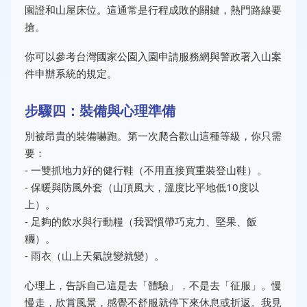
園證和山屋床位。這通常是行程成敗的關鍵，熱門路線要
搶。
你可以參考台灣國家公園入園申請服務網與警政署入山案
件申辦系統的規定。
步驟四：裝備與心理準備
別被昂貴的裝備嚇跑。第一次爬合歡山這種等級，你只需
要：
- 一雙抓地力好的健行鞋（不用直接買重裝登山鞋）。
- 保暖與防風外套（山頂風大，溫度比平地低10度以
上）。
- 足夠的飲水與行動糧（我習慣帶巧克力、堅果、飯
糰）。
- 雨衣（山上天氣說變就變）。
心理上，告訴自己這是去「體驗」，不是去「征服」。慢
慢走，欣賞風景，感覺不舒服就停下來休息或折返。我見