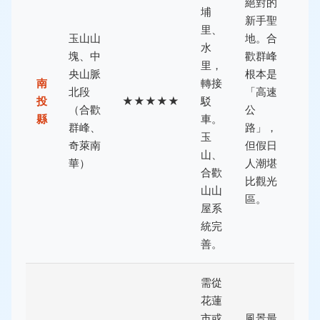
絕對的
埔
新手聖
里、
玉山山
地。合
水
塊、中
歡群峰
里，
央山脈
根本是
南
轉接
北段
「高速
投
★★★★★
駁
（合歡
公
縣
車。
群峰、
路」，
玉
奇萊南
但假日
山、
華）
人潮堪
合歡
比觀光
山山
區。
屋系
統完
善。
需從
花蓮
市或
風景最