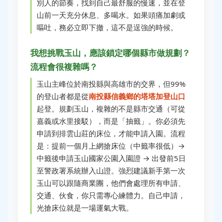
別人的節奏，找到自己最舒服的慢速，並在登
山前一天充分休息、多喝水。如果頭痛加劇或
嘔吐，務必立即下撤，這不是逞強的時候。
我想挑戰玉山，應該鎖定哪個縣市做規劃？
流程會很複雜嗎？
玉山主峰位於南投縣與高雄市的交界，但99%
的登山者都是從
南投縣信義鄉的塔塔加登山口
起登。規劃玉山，複雜的不是縣市交通（可從
嘉義或水里接駁），而是「抽籤」。你必須先
申請到排雲山莊的床位，才能申請入園。流程
是：提前一個月上網搶床位（中籤率很低）→
中籤後申請玉山國家公園入園證 → 出發前5日
至警政署系統辦入山證。強烈建議新手第一次
玉山可以跟隨商業團，他們會處理所有申請、
交通、伙食，你只需專心練體力。自己申請，
光搶床位就是一場運氣大戰。