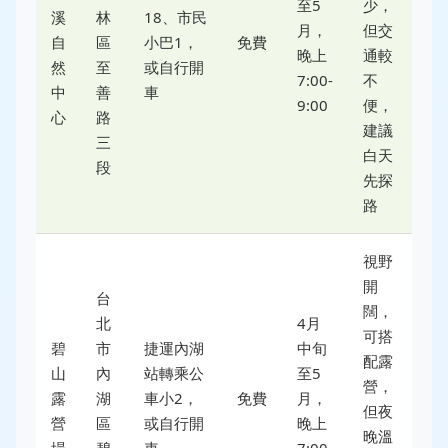
至5
少，
溪
林
18、市民
月，
但交
自
區
小巴1，
免費
晚上
通較
然
至
或自行開
7:00-
不
中
善
車
9:00
便，
心
路
建議
三
白天
段
先探
路
視野
開
台
闊，
北
4月
可搭
碧
市
捷運內湖
中旬
配露
山
內
站轉乘公
至5
營，
露
湖
車小2，
免費
月，
但夜
營
區
或自行開
晚上
晚溫