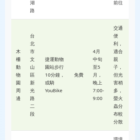
湖
前往
路
交通
台
便
北
利，
木
市
4月
適合
柵
文
捷運動物
中旬
親
動
山
園站步行
至5
子，
物
區
10分鐘，
免費
月，
但光
園
新
或騎
晚上
害稍
周
光
YouBike
7:00-
多，
邊
路
9:00
螢火
二
蟲分
段
布較
分散
環境