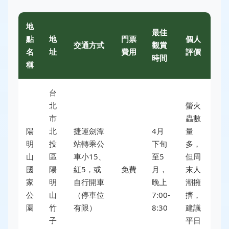
地
最佳
點
地
門票
個人
交通方式
觀賞
名
址
費用
評價
時間
稱
台
北
螢火
市
蟲數
陽
北
捷運劍潭
4月
量
明
投
站轉乘公
下旬
多，
山
區
車小15、
至5
但周
國
陽
紅5，或
免費
月，
末人
家
明
自行開車
晚上
潮擁
公
山
（停車位
7:00-
擠，
園
竹
有限）
8:30
建議
子
平日