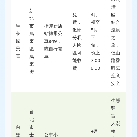
清
新
免
4月
幽，
北
費，
初至
結合
烏
市
捷運新店
但部
5月
溫泉
來
烏
站轉乘公
分私
下
之
風
來
車849，
人園
旬，
旅，
景
區
或自行開
區可
晚上
但山
區
烏
車
能收
7:00-
路昏
來
費
8:30
暗需
街
注意
安全
生態
豐
台
富，
北
人潮
內
市
4月
較
雙
士
公車小