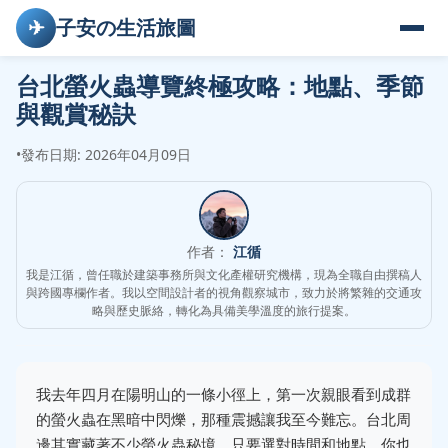
✈
子安の生活旅圖
台北螢火蟲導覽終極攻略：地點、季節
與觀賞秘訣
•
發布日期: 2026年04月09日
作者：
江循
我是江循，曾任職於建築事務所與文化產權研究機構，現為全職自由撰稿人
與跨國專欄作者。我以空間設計者的視角觀察城市，致力於將繁雜的交通攻
略與歷史脈絡，轉化為具備美學溫度的旅行提案。
我去年四月在陽明山的一條小徑上，第一次親眼看到成群
的螢火蟲在黑暗中閃爍，那種震撼讓我至今難忘。台北周
邊其實藏著不少螢火蟲秘境，只要選對時間和地點，你也