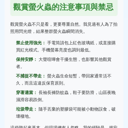
觀賞螢火蟲的注意事項與禁忌
觀賞螢火蟲不只是看，更要尊重自然。我見過有人為了拍
照用閃光燈，結果整群螢火蟲瞬間消失。
禁止使用強光：
手電筒請包上紅色玻璃紙，或直接購
買紅光模式。手機螢幕亮度也調到最低。
保持安靜：
大聲喧嘩會干擾生態，也影響其他觀賞
者。
不捕捉不帶走：
螢火蟲生命短暫，帶回家通常活不
久，而且這違反保育原則。
穿著適當：
長袖長褲防蚊蟲，鞋子要防滑，山區夜晚
濕滑容易跌倒。
垃圾帶走：
隨手丟棄的塑膠袋可能被小動物誤食，破
壞棲地。
這些聽起來基本，但現場總有人忽略。我的經驗是，越安