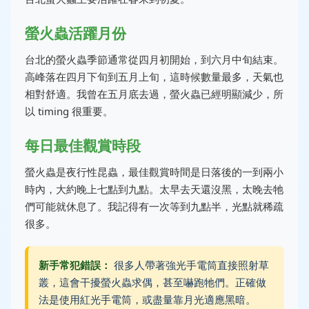
螢火蟲活躍月份
台北的螢火蟲季節通常從四月初開始，到六月中旬結束。
高峰落在四月下旬到五月上旬，這時候數量最多，天氣也
相對舒適。我曾在五月底去過，螢火蟲已經明顯減少，所
以 timing 很重要。
每日最佳觀賞時段
螢火蟲是夜行性昆蟲，最佳觀賞時間是日落後的一到兩小
時內，大約晚上七點到九點。太早去天還沒黑，太晚去牠
們可能就休息了。我記得有一次等到九點半，光點就稀疏
很多。
新手常犯錯誤：
很多人帶著強光手電筒直接照射草
叢，這會干擾螢火蟲求偶，甚至嚇跑牠們。正確做
法是使用紅光手電筒，或盡量靠月光適應黑暗。