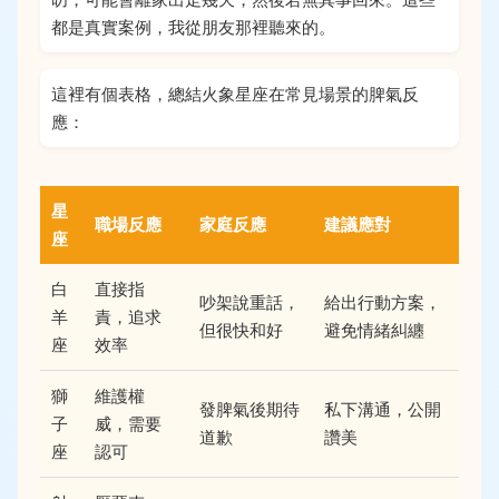
都是真實案例，我從朋友那裡聽來的。
這裡有個表格，總結火象星座在常見場景的脾氣反
應：
星
職場反應
家庭反應
建議應對
座
白
直接指
吵架說重話，
給出行動方案，
羊
責，追求
但很快和好
避免情緒糾纏
座
效率
獅
維護權
發脾氣後期待
私下溝通，公開
子
威，需要
道歉
讚美
座
認可