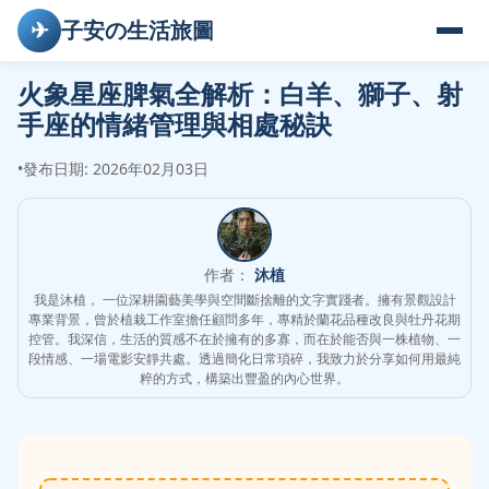
✈
子安の生活旅圖
火象星座脾氣全解析：白羊、獅子、射
手座的情緒管理與相處秘訣
•
發布日期: 2026年02月03日
作者：
沐植
我是沐植， 一位深耕園藝美學與空間斷捨離的文字實踐者。擁有景觀設計
專業背景，曾於植栽工作室擔任顧問多年，專精於蘭花品種改良與牡丹花期
控管。我深信，生活的質感不在於擁有的多寡，而在於能否與一株植物、一
段情感、一場電影安靜共處。透過簡化日常瑣碎，我致力於分享如何用最純
粹的方式，構築出豐盈的內心世界。