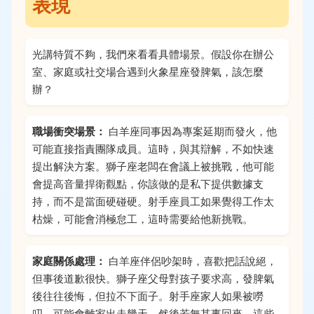
表現
光講特質不夠，我們來看看具體場景。假設你在辦公
室、家庭或社交場合遇到火象星座發脾氣，該怎麼
辦？
職場衝突場景：
白羊座同事因為專案延期而發火，他
可能直接指責團隊成員。這時，與其辯解，不如快速
提出解決方案。獅子座老闆在會議上被挑戰，他可能
會提高音量捍衛觀點，你該做的是私下提供數據支
持，而不是當面硬碰硬。射手座員工如果覺得工作太
枯燥，可能會消極怠工，這時需要給他新挑戰。
家庭關係處理：
白羊座伴侶吵架時，喜歡把話說絕，
但事後道歉很快。獅子座父母對孩子要求高，發脾氣
後往往後悔，但拉不下面子。射手座家人如果被嘮
叨，可能會離家出走幾天，然後若無其事回來。這些