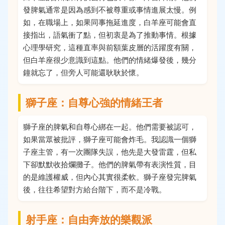
發脾氣通常是因為感到不被尊重或事情進展太慢。例
如，在職場上，如果同事拖延進度，白羊座可能會直
接指出，語氣衝了點，但初衷是為了推動事情。根據
心理學研究，這種直率與前額葉皮層的活躍度有關，
但白羊座很少意識到這點。他們的情緒爆發後，幾分
鐘就忘了，但旁人可能還耿耿於懷。
獅子座：自尊心強的情緒王者
獅子座的脾氣和自尊心綁在一起。他們需要被認可，
如果當眾被批評，獅子座可能會炸毛。我認識一個獅
子座主管，有一次團隊失誤，他先是大發雷霆，但私
下卻默默收拾爛攤子。他們的脾氣帶有表演性質，目
的是維護權威，但內心其實很柔軟。獅子座發完脾氣
後，往往希望對方給台階下，而不是冷戰。
射手座：自由奔放的樂觀派