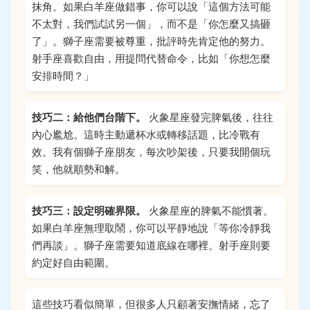
抹角。如果白羊座做錯事，你可以說「這個方法可能
不太對，我們試試另一個」，而不是「你怎麼又搞砸
了」。獅子座需要被尊重，批評時先肯定他的努力。
射手座喜歡自由，用提問代替命令，比如「你想怎麼
安排時間？」
技巧二：給他們台階下。
火象星座發完脾氣後，往往
內心尷尬。這時主動遞杯水或轉移話題，比冷戰有
效。我有個獅子座朋友，每次吵架後，只要我開個玩
笑，他就順勢和解。
技巧三：設定明確界限。
火象星座的脾氣不能慣著。
如果白羊座無理取鬧，你可以平靜地說「等你冷靜我
們再談」。獅子座需要知道底線在哪裡。射手座則要
約定好自由範圍。
這些技巧看似簡單，但很多人只顧著安撫情緒，忘了